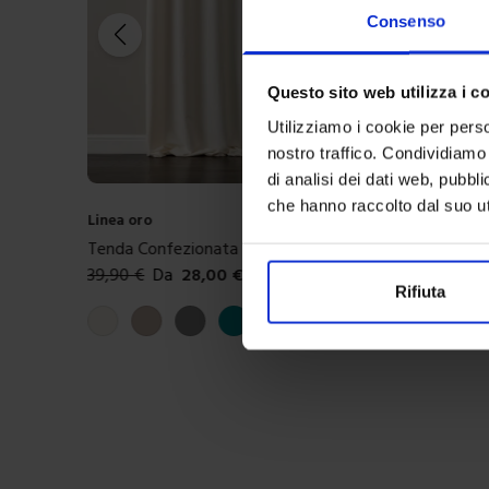
Consenso
Questo sito web utilizza i c
Utilizziamo i cookie per perso
nostro traffico. Condividiamo 
di analisi dei dati web, pubbl
che hanno raccolto dal suo uti
Linea oro
Tenda Confezionata In Ciniglia Bliss
39,90
€
Da
28,00
€
Rifiuta
Colori disponibili
Panna
Tortora
Grigio
Ottanio