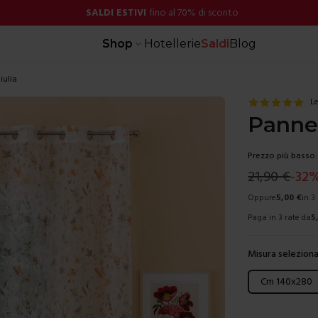
SALDI ESTIVI
fino al 70% di sconto
Shop
Hotellerie
Saldi
Blog
iulia
Le
Pannel
Prezzo più basso:
21,90
€
-
32
Oppure
5,00
€
in 3
Paga in 3 rate da
5
Misura seleziona
Scegli una mis
Cm 140x280