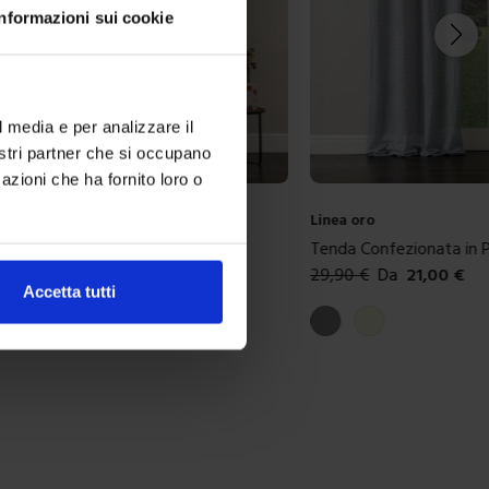
Informazioni sui cookie
l media e per analizzare il
nostri partner che si occupano
azioni che ha fornito loro o
Linea oro
zionata Jacquard Larissa
Tenda Confezionata in 
24,00
€
29,90
€
Da
21,00
€
Accetta tutti
ibili
Colori disponibili
Grigio
Beige