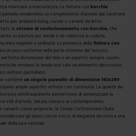
nza rinunciare a riservatezza. La finitura con
borchie
il pannello rendendolo un complemento d’arredo dal carattere
fetto per ambienti living, cucine o camere da letto.
dotato di
sistema di confezionamento con borchie
, che
rimento su bastoni per tende e ne valorizza la caduta,
 linea regolare e ordinata. La presenza della
finitura con
ra un peso uniforme nella parte inferiore del tessuto,
perfetta distensione del telo e un aspetto sempre curato.
ristiche rendono la tenda non solo un elemento decorativo,
co nell’uso quotidiano.
ne contiene
un singolo pannello di dimensione 140x280
 coprire ampie superfici vetrate con continuità. La qualità dei
 struttura semitrasparente permettono di armonizzare la
si stili d’arredo, dal più classico al contemporaneo.
lle varianti colore proposte, la Tenda Confezionata Giulia
rsonalizzare gli spazi con un tocco di eleganza discreta e una
le della luce naturale.