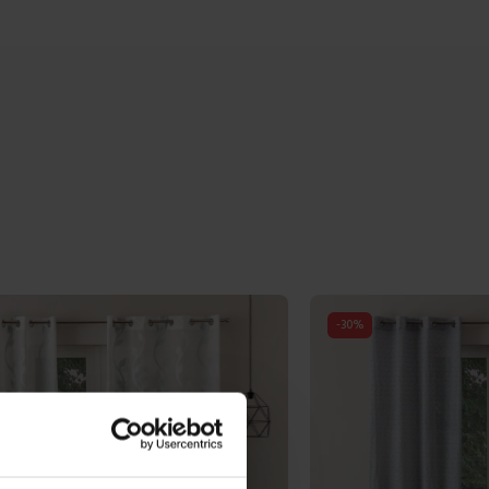
-
30
%