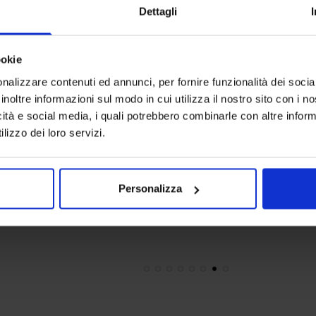
Dettagli
ookie
nalizzare contenuti ed annunci, per fornire funzionalità dei socia
inoltre informazioni sul modo in cui utilizza il nostro sito con i 
icità e social media, i quali potrebbero combinarle con altre inform
lizzo dei loro servizi.
Linea oro
Linea oro
Tenda Confezionata Floral
Tenda Confe
34,90
€
Da
24,00
€
34,90
€
Da
Personalizza
Colori disponibili
Colori dispon
Tortora
Avorio
Azzurro
Blue