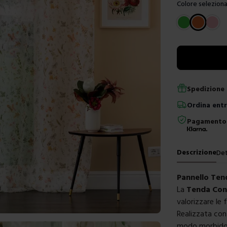
Colore seleziona
Scegli un color
Spedizione 
Ordina
ent
Pagamento 
Descrizione
Det
Pannello Ten
La
Tenda Conf
valorizzare le 
Realizzata co
modo morbido 