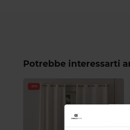
Potrebbe interessarti 
-
30
%