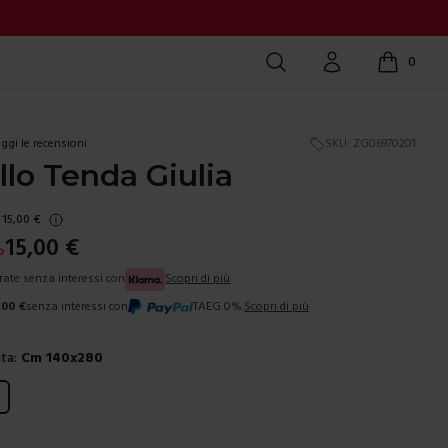
Cerca
Account
0
items in c
ggi le recensioni
SKU:
ZG06970201
lo Tenda Giulia
15,00
€
15,00
€
%
 rate senza interessi con
Scopri di più
,00
€
senza interessi con
TAEG 0%.
Scopri di più
ta:
Cm 140x280
ura