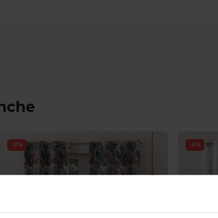
anche
-
31
%
-
31
%