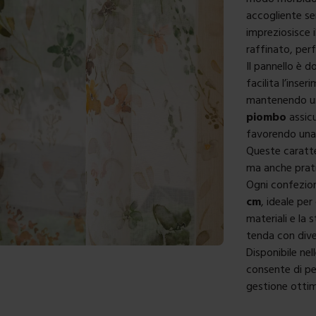
accogliente se
impreziosisce 
raffinato, per
Il pannello è 
facilita l’inse
mantenendo una
piombo
assicu
favorendo una 
Queste caratte
ma anche prati
Ogni confezio
cm
, ideale per
materiali e la
tenda con diver
Disponibile ne
consente di pe
gestione ottima