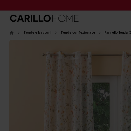
Tende e bastoni
Tende confezionate
Pannello Tenda G
Home
Images