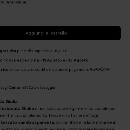
to:
Arancione
e
Aggiungi al carrello
gratuita
per ordini superiori a
119,00
€
ro
17 ore
e ricevilo tra il
11 Agosto
e il
13 Agosto
sicuro
con carta di credito e sistemi di pagamento
tagli
Conformità
Cura e lavaggio
da Giulia
ezionata Giulia
è una soluzione elegante e funzionale per
finestre con un elemento tessile curato nei dettagli.
n
tessuto semitrasparente
, lascia filtrare la luce naturale in
e diffuso, contribuendo a creare un’atmosfera luminosa e