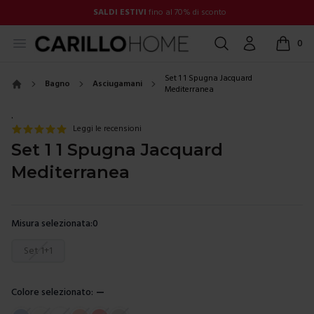
SALDI ESTIVI
fino al 70% di sconto
Open menu
Cerca
Account
0
items in
Set 1 1 Spugna Jacquard
Bagno
Asciugamani
Mediterranea
Home
.
Leggi le recensioni
Set 1 1 Spugna Jacquard
Mediterranea
Misura selezionata:
0
Scegli una misura
Set 1+1
Colore selezionato:
—