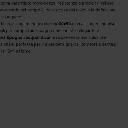
spugna garantisce morbidezza, resistenza e praticità nell’uso
ntenendo nel tempo la brillantezza dei colori e la definizione
ne jacquard.
nde un asciugamano ospite
cm 40x50
e un asciugamano viso
deali per completare il bagno con uno stile elegante e
Set Spugna Jacquard Laire
rappresenta una soluzione
nzionale, perfetta per chi desidera qualità, comfort e dettagli
ati Carillo Home.