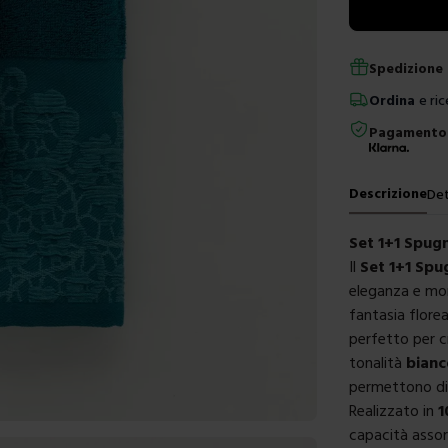
Spedizione 
Ordina
e ric
Pagamento 
Descrizione
Det
Set 1+1 Spug
Il
Set 1+1 Spu
eleganza e mor
fantasia flore
perfetto per c
tonalità
bianc
permettono di a
Realizzato in
1
capacità assor