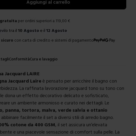
Aggiungi al carrello
gratuita
per ordini superiori a
119,00
€
evilo tra il
10 Agosto
e il
12 Agosto
sicuro
con carta di credito e sistemi di pagamento
tagli
Conformità
Cura e lavaggio
na Jacquard LAIRE
gna Jacquard Laire
è pensato per arricchire il bagno con
bidezza. La raffinata lavorazione jacquard tono su tono con
ale dona un effetto decorativo delicato e sofisticato,
reare un ambiente armonioso e curato nei dettagli. Le
o, panna, tortora, malva, verde salvia e ottanio
bbinare facilmente il set a diversi stili di arredo bagno.
00% cotone da 400 GSM
, il set assicura un’elevata
bente e una piacevole sensazione di comfort sulla pelle. La