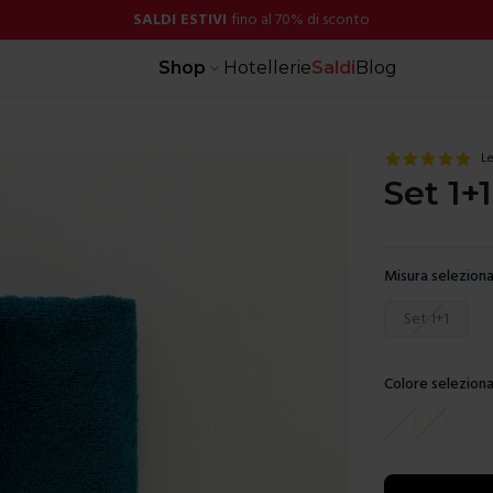
SALDI ESTIVI
fino al 70% di sconto
Shop
Hotellerie
Saldi
Blog
Le
Set 1+
Misura seleziona
Scegli una mis
Set 1+1
Colore seleziona
Scegli un color