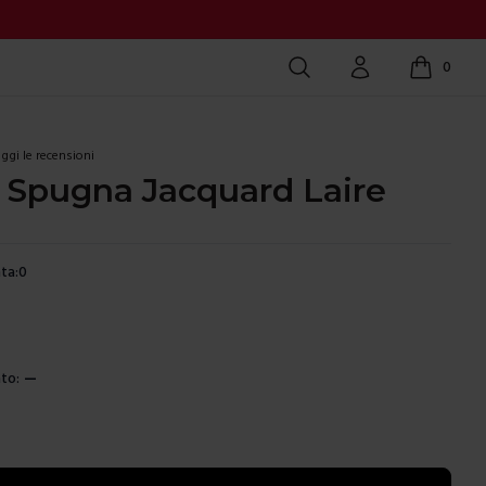
Cerca
Account
0
items in c
ggi le recensioni
1 Spugna Jacquard Laire
ta:
0
ura
to:
—
e