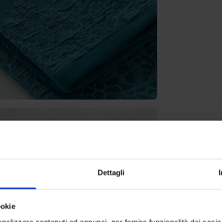
Dettagli
ookie
nalizzare contenuti ed annunci, per fornire funzionalità dei socia