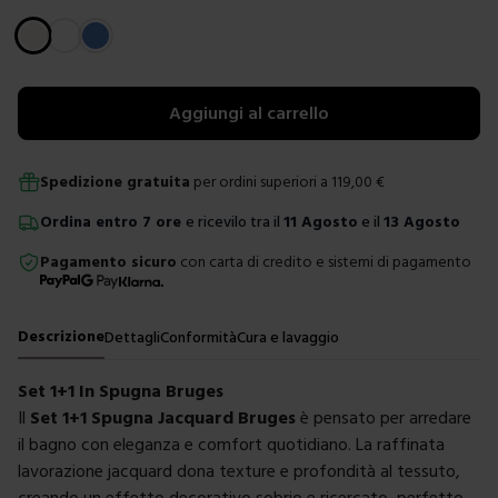
Scegli un colore
Aggiungi al carrello
Spedizione gratuita
per ordini superiori a
119,00
€
Ordina
entro
7 ore
e ricevilo tra il
11 Agosto
e il
13 Agosto
Pagamento sicuro
con carta di credito e sistemi di pagamento
Descrizione
Dettagli
Conformità
Cura e lavaggio
Set 1+1 In Spugna Bruges
Il
Set 1+1 Spugna Jacquard Bruges
è pensato per arredare
il bagno con eleganza e comfort quotidiano. La raffinata
lavorazione jacquard dona texture e profondità al tessuto,
creando un effetto decorativo sobrio e ricercato, perfetto