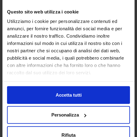
Questo sito web utilizza i cookie
Utilizziamo i cookie per personalizzare contenuti ed
Linea oro
annunci, per fornire funzionalità dei social media e per
Set 1 1 Spugna Jacquard Mediterranea
analizzare il nostro traffico. Condividiamo inoltre
Da
11,90
€
informazioni sul modo in cui utilizza il nostro sito con i
Colori disponibili
nostri partner che si occupano di analisi dei dati web,
Blue
Beige
Bianco
Corallo
Rosso
+
1
colore
pubblicità e social media, i quali potrebbero combinarle
con altre informazioni che ha fornito loro o che hanno
raccolto dal suo utilizzo dei loro servizi.
Accetta tutti
Personalizza
Rifiuta