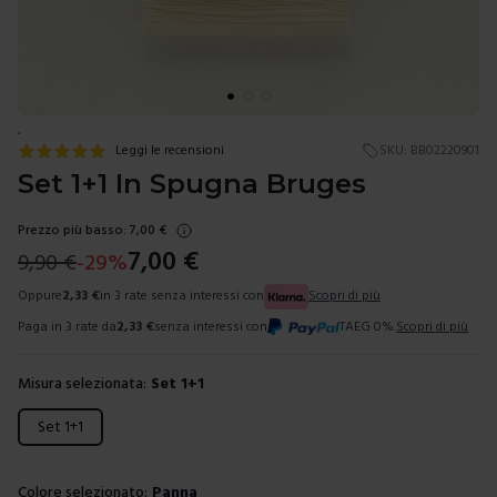
.
Leggi le recensioni
SKU:
BB02220901
Set 1+1 In Spugna Bruges
Prezzo più basso:
7,00
€
7,00
€
9,90
€
-
29
%
Oppure
2,33
€
in 3 rate senza interessi con
Scopri di più
Paga in 3 rate da
2,33
€
senza interessi con
TAEG 0%.
Scopri di più
Misura selezionata:
Set 1+1
Scegli una misura
Set 1+1
Colore selezionato:
Panna