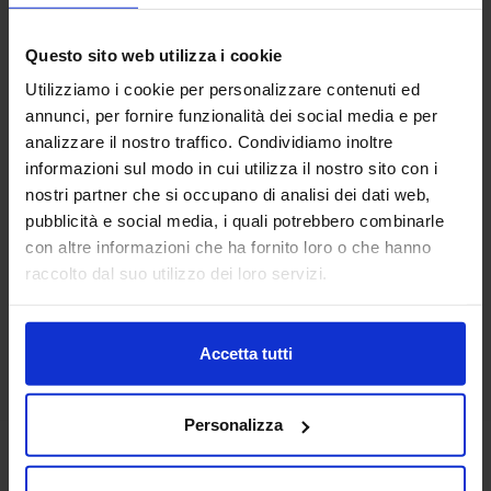
Questo sito web utilizza i cookie
Utilizziamo i cookie per personalizzare contenuti ed
annunci, per fornire funzionalità dei social media e per
Linea oro
analizzare il nostro traffico. Condividiamo inoltre
Set 1+1 In Spugna You&Me
informazioni sul modo in cui utilizza il nostro sito con i
12,90
€
Da
9,90
€
nostri partner che si occupano di analisi dei dati web,
Colori disponibili
Malva
Ottanio
Blue scuro
Tortora
Antracite
pubblicità e social media, i quali potrebbero combinarle
+
7
colori
con altre informazioni che ha fornito loro o che hanno
raccolto dal suo utilizzo dei loro servizi.
Accetta tutti
Personalizza