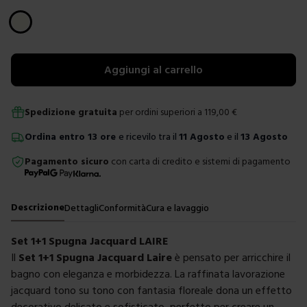
Scegli un colore
Aggiungi al carrello
Spedizione gratuita
per ordini superiori a
119,00
€
Ordina
entro
13 ore
e ricevilo tra il
11 Agosto
e il
13 Agosto
Pagamento sicuro
con carta di credito e sistemi di pagamento
Descrizione
Dettagli
Conformità
Cura e lavaggio
Set 1+1 Spugna Jacquard LAIRE
Il
Set 1+1 Spugna Jacquard Laire
è pensato per arricchire il
bagno con eleganza e morbidezza. La raffinata lavorazione
jacquard tono su tono con fantasia floreale dona un effetto
decorativo delicato e sofisticato, perfetto per creare un