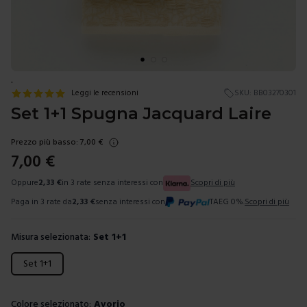
.
Leggi le recensioni
SKU:
BB03270301
Set 1+1 Spugna Jacquard Laire
Prezzo più basso:
7,00
€
7,00
€
Oppure
2,33
€
in 3 rate senza interessi con
Scopri di più
Paga in 3 rate da
2,33
€
senza interessi con
TAEG 0%.
Scopri di più
Misura selezionata:
Set 1+1
Scegli una misura
Set 1+1
Colore selezionato:
Avorio