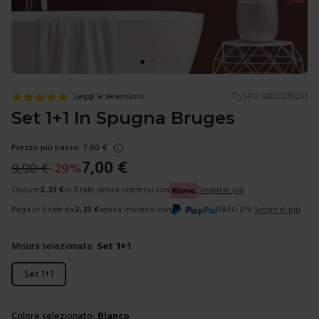
.
Leggi le recensioni
SKU:
BB02220201
Set 1+1 In Spugna Bruges
Prezzo più basso:
7,00
€
7,00
€
9,90
€
-
29
%
Oppure
2,33
€
in 3 rate senza interessi con
Scopri di più
Paga in 3 rate da
2,33
€
senza interessi con
TAEG 0%.
Scopri di più
Misura selezionata:
Set 1+1
Scegli una misura
Set 1+1
Colore selezionato:
Bianco