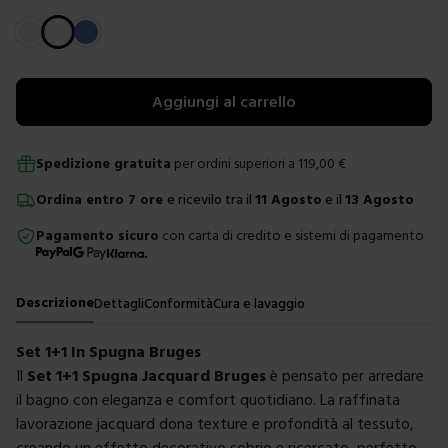
Scegli un colore
Aggiungi al carrello
Spedizione gratuita
per ordini superiori a
119,00
€
Ordina
entro
7 ore
e ricevilo tra il
11 Agosto
e il
13 Agosto
Pagamento sicuro
con carta di credito e sistemi di pagamento
Descrizione
Dettagli
Conformità
Cura e lavaggio
Set 1+1 In Spugna Bruges
Il
Set 1+1 Spugna Jacquard Bruges
è pensato per arredare
il bagno con eleganza e comfort quotidiano. La raffinata
lavorazione jacquard dona texture e profondità al tessuto,
creando un effetto decorativo sobrio e ricercato, perfetto