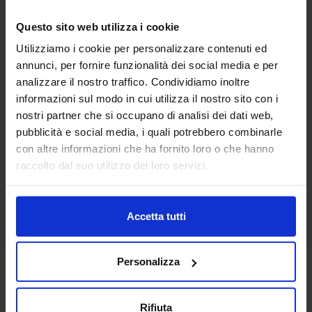
Questo sito web utilizza i cookie
Utilizziamo i cookie per personalizzare contenuti ed
Riviera
annunci, per fornire funzionalità dei social media e per
Set 1+1 In Spugna Jacquard Elysium
analizzare il nostro traffico. Condividiamo inoltre
19,90
€
Da
17,00
€
informazioni sul modo in cui utilizza il nostro sito con i
Colori disponibili
nostri partner che si occupano di analisi dei dati web,
Ottanio
Tortora
Grigio scuro
Bianco
Verde
+
1
colore
pubblicità e social media, i quali potrebbero combinarle
con altre informazioni che ha fornito loro o che hanno
raccolto dal suo utilizzo dei loro servizi.
Accetta tutti
Personalizza
Rifiuta