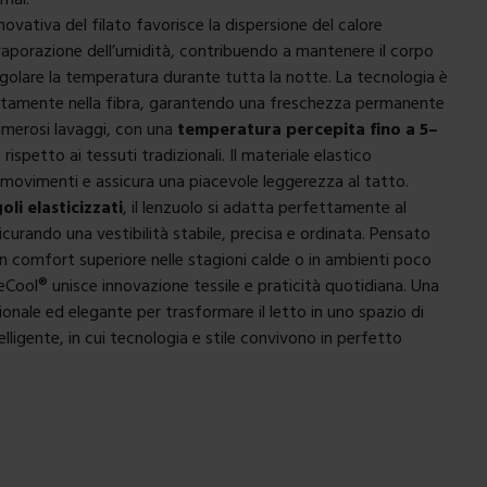
novativa del filato favorisce la dispersione del calore
vaporazione dell’umidità, contribuendo a mantenere il corpo
egolare la temperatura durante tutta la notte. La tecnologia è
ettamente nella fibra, garantendo una freschezza permanente
merosi lavaggi, con una
temperatura percepita fino a 5–
a
rispetto ai tessuti tradizionali. Il materiale elastico
ovimenti e assicura una piacevole leggerezza al tatto.
oli elasticizzati
, il lenzuolo si adatta perfettamente al
curando una vestibilità stabile, precisa e ordinata. Pensato
un comfort superiore nelle stagioni calde o in ambienti poco
BeCool
®
unisce innovazione tessile e praticità quotidiana. Una
ionale ed elegante per trasformare il letto in uno spazio di
lligente, in cui tecnologia e stile convivono in perfetto