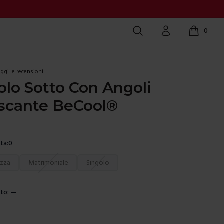
Cerca
Account
0
items in c
ggi le recensioni
lo Sotto Con Angoli
escante BeCool®
ta:
0
ura
ezza
Matrimoniale
Singolo
to:
—
e