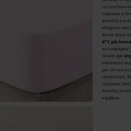
La struttura in
corporeo e l’e
asciutto e a r
integrata dir
anche dopo nu
6°C più bass
accompagna i m
Grazie agli
ang
materasso assi
per chi cerca 
climatizzati, 
soluzione funz
freschezza inte
equilibrio.