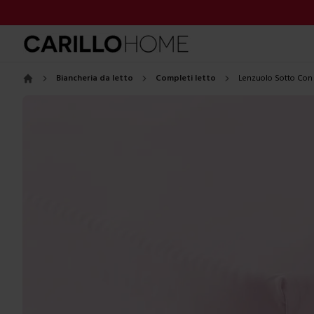
Biancheria da letto
Completi letto
Lenzuolo Sotto Con 
Home
Images