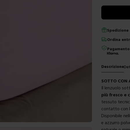
Spedizione 
Ordina
ent
Pagamento 
Descrizione
Det
SOTTO CON 
Il lenzuolo so
più fresco e 
tessuto tecnic
contatto con l
Disponibile nel
e azzurro polv
naturale o min