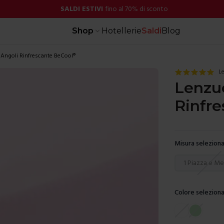
SALDI ESTIVI
fino al 70% di sconto
Shop
Hotellerie
Saldi
Blog
Angoli Rinfrescante BeCool®
Le
Lenzuo
Rinfr
Misura seleziona
Scegli una mis
1 Piazza e M
Colore seleziona
Scegli un color