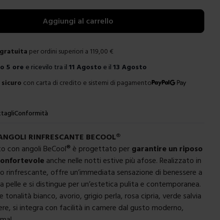
Aggiungi al carrello
gratuita
per ordini superiori a
119,00
€
ro
5 ore
e ricevilo tra il
11 Agosto
e il
13 Agosto
sicuro
con carta di credito e sistemi di pagamento
tagli
Conformità
ANGOLI RINFRESCANTE BECOOL
®
tto con angoli BeCool
®
è progettato per
garantire un riposo
confortevole
anche nelle notti estive più afose. Realizzato in
o rinfrescante, offre un’immediata sensazione di benessere a
a pelle e si distingue per un’estetica pulita e contemporanea.
le tonalità bianco, avorio, grigio perla, rosa cipria, verde salvia
ere, si integra con facilità in camere dal gusto moderno,
imal.