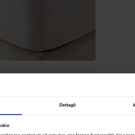
Dettagli
ookie
nalizzare contenuti ed annunci, per fornire funzionalità dei socia