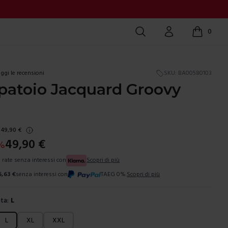
Cerca
Account
0
items in c
ggi le recensioni
SKU:
BA00580103
patoio Jacquard Groovy
49,90
€
49,90
€
%
3 rate senza interessi con
Scopri di più
6,63
€
senza interessi con
TAEG 0%.
Scopri di più
ta:
L
ura
L
XL
XXL