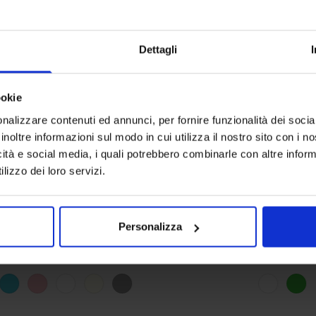
Dettagli
ookie
nalizzare contenuti ed annunci, per fornire funzionalità dei socia
inoltre informazioni sul modo in cui utilizza il nostro sito con i 
icità e social media, i quali potrebbero combinarle con altre inform
lizzo dei loro servizi.
Riviera
Linea oro
Personalizza
Lenzuolo Sotto Con Angoli Rinfrescante BeCool®
Accappatoio 
Da
29,90
€
69,90
€
Da
Colori disponibili
Colori dispon
Bianco
Verde
Blue
Borde