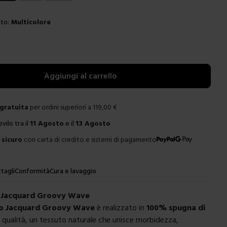
to:
Multicolore
e
Aggiungi al carrello
gratuita
per ordini superiori a
119,00
€
evilo tra il
11 Agosto
e il
13 Agosto
sicuro
con carta di credito e sistemi di pagamento
tagli
Conformità
Cura e lavaggio
 Jacquard Groovy Wave
o Jacquard Groovy Wave
è realizzato in
100% spugna di
a qualità, un tessuto naturale che unisce morbidezza,