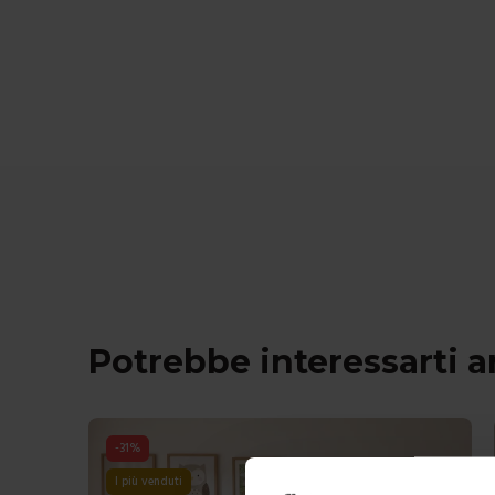
Potrebbe interessarti 
I più venduti