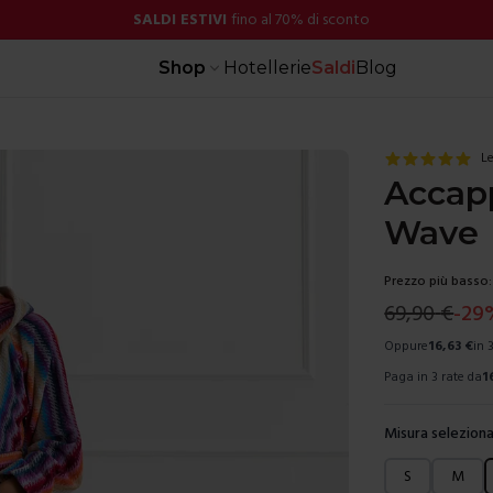
SALDI ESTIVI
fino al 70% di sconto
Shop
Hotellerie
Saldi
Blog
Le
Accap
Wave
Prezzo più basso:
69,90
€
-
29
Oppure
16,63
€
in 
Paga in 3 rate da
1
Misura seleziona
Scegli una mis
S
M