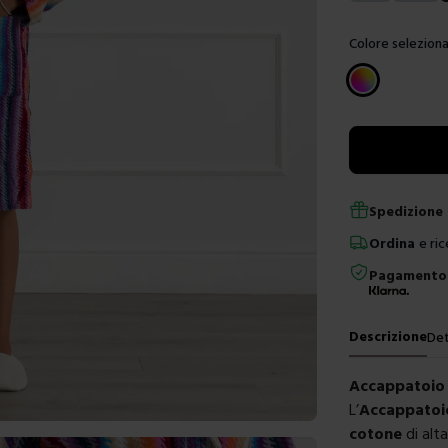
Colore seleziona
Scegli un color
Spedizione 
Ordina
e ric
Pagamento 
Descrizione
Det
Accappatoio
L’
Accappatoi
cotone
di alt