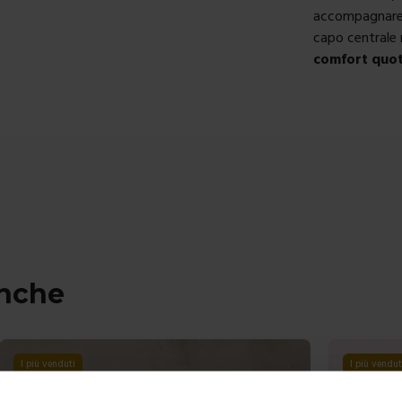
accompagnare l
capo centrale 
comfort quot
anche
I più venduti
-
29
%
I più vendut