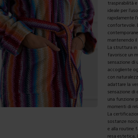
traspirabilità
ideale per l’u
rapidamente l’
confortevole.
contemporaneo
mantenendo il 
La struttura in
favorisce un mi
sensazione di 
accogliente ogn
con naturalezza
adattare la ves
sensazione di 
una funzione pr
momenti di rel
La certificazi
sostanze nociv
e alla routine 
resa estetica,