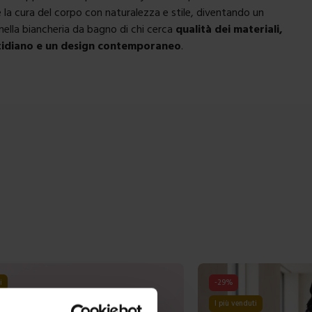
a cura del corpo con naturalezza e stile, diventando un
nella biancheria da bagno di chi cerca
qualità dei materiali,
idiano e un design contemporaneo
.
-
17
%
i
I più venduti