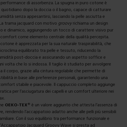
 e performance di assorbenza. La spugna in puro cotone è
so quotidiano dopo la doccia o il bagno, capace di catturare
umidità senza appesantirsi, lasciando la pelle asciutta e
 La trama jacquard con motivo
groovy
richiama un design
 e dinamico, aggiungendo un tocco di carattere visivo pur
comfort come elemento centrale della qualità percepita.
 cotone è apprezzata per la sua naturale traspirabilità, che
croclima equilibrato tra pelle e tessuto, riducendo la
umidità post-doccia e assicurando un aspetto soffice e
i volta che lo si indossa. Il taglio è studiato per avvolgere
 il corpo, grazie alla cintura regolabile che permette di
tibilità in base alle preferenze personali, garantendo una
comfort stabile e piacevole. Il cappuccio completo aggiunge
atica per l’asciugatura dei capelli e un comfort ulteriore nei
ax.
one
OEKO-TEX®
è un valore aggiunto che attesta l’assenza di
e, rendendo l’accappatoio adatto anche alle pelli più sensibili
familiare. Con il suo equilibrio tra performance funzionale e
 l’Accappatoio Jacquard Groovy Wave si presta ad