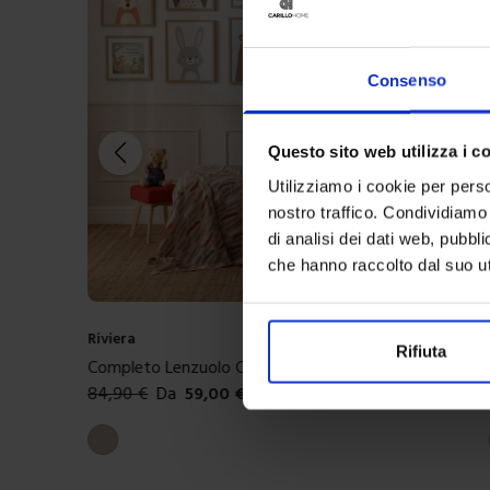
Consenso
Questo sito web utilizza i c
Utilizziamo i cookie per perso
nostro traffico. Condividiamo 
di analisi dei dati web, pubbl
che hanno raccolto dal suo uti
Riviera
Rifiuta
iuffi
Coppia Federe Rinfrescante BeCool®
Da
29,90
€
Colori disponibili
Azzurro
Rosa
Bianco
Avorio
Grigio perla