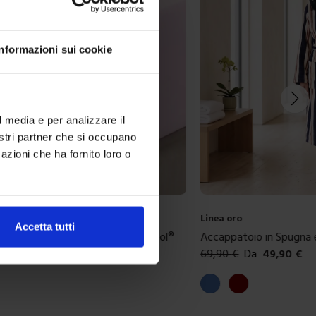
Informazioni sui cookie
l media e per analizzare il
nostri partner che si occupano
azioni che ha fornito loro o
Linea oro
Accetta tutti
in Spugna e Ciniglia Rigato
Completo Letto Basic N
49,90
€
29,90
€
Da
24,90
€
ibili
Colori disponibili
aux
Tortora
Verde salvia
Sabbia
Carta