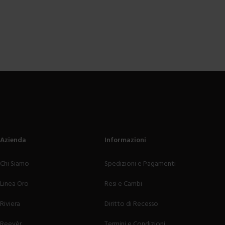
Azienda
Informazioni
Chi Siamo
Spedizioni e Pagamenti
Linea Oro
Resi e Cambi
Riviera
Diritto di Recesso
Reevèr
Termini e Condizioni