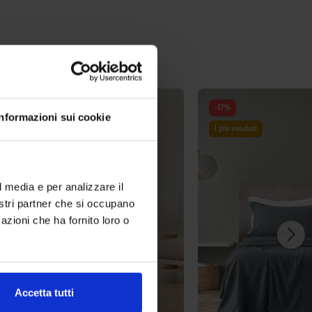
-
17
%
Informazioni sui cookie
i
I più venduti
l media e per analizzare il
nostri partner che si occupano
azioni che ha fornito loro o
Accetta tutti