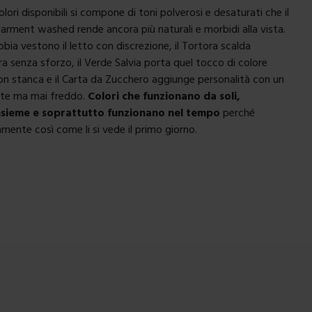
olori disponibili si compone di toni polverosi e desaturati che il
rment washed rende ancora più naturali e morbidi alla vista.
abbia vestono il letto con discrezione, il Tortora scalda
ra senza sforzo, il Verde Salvia porta quel tocco di colore
on stanca e il Carta da Zucchero aggiunge personalità con un
nte ma mai freddo.
Colori che funzionano da soli,
nsieme e soprattutto funzionano nel tempo
perché
mente così come li si vede il primo giorno.