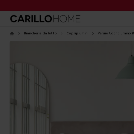
Biancheria da letto
Copripiumini
Parure Copripiumino B
Home
Images