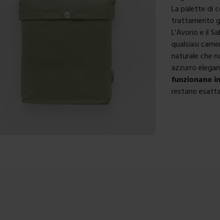
La palette di c
trattamento ga
L'Avorio e il S
qualsiasi came
naturale che n
azzurro elega
funzionano i
restano esatta