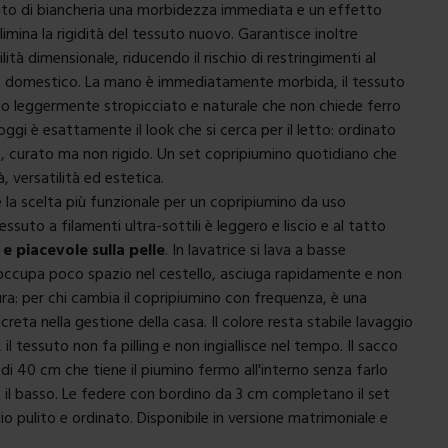
to di biancheria una morbidezza immediata e un effetto
limina la rigidità del tessuto nuovo. Garantisce inoltre
ità dimensionale, riducendo il rischio di restringimenti al
o domestico. La mano è immediatamente morbida, il tessuto
to leggermente stropicciato e naturale che non chiede ferro
oggi è esattamente il look che si cerca per il letto: ordinato
, curato ma non rigido. Un set copripiumino quotidiano che
à, versatilità ed estetica.
è la scelta più funzionale per un copripiumino da uso
tessuto a filamenti ultra-sottili è leggero e liscio e al tatto
 e piacevole sulla pelle
. In lavatrice si lava a basse
occupa poco spazio nel cestello, asciuga rapidamente e non
ura: per chi cambia il copripiumino con frequenza, è una
reta nella gestione della casa. Il colore resta stabile lavaggio
il tessuto non fa pilling e non ingiallisce nel tempo. Il sacco
di 40 cm che tiene il piumino fermo all'interno senza farlo
o il basso. Le federe con bordino da 3 cm completano il set
io pulito e ordinato. Disponibile in versione matrimoniale e