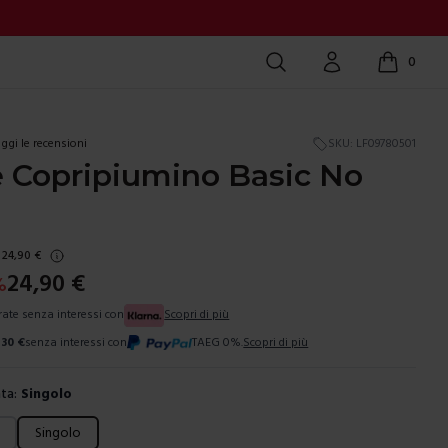
Cerca
Account
0
items in c
ggi le recensioni
SKU:
LF09780501
e Copripiumino Basic No
24,90
€
24,90
€
%
 rate senza interessi con
Scopri di più
,30
€
senza interessi con
TAEG 0%.
Scopri di più
ta:
Singolo
ura
Singolo