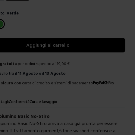
to:
Verde
e
Aggiungi al carrello
gratuita
per ordini superiori a
119,00
€
evilo tra il
11 Agosto
e il
13 Agosto
sicuro
con carta di credito e sistemi di pagamento
tagli
Conformità
Cura e lavaggio
piumino Basic No-Stiro
ipiumino Basic No-Stiro arriva a casa già pronta per essere
iumino. Il trattamento garment/stone washed conferisce a