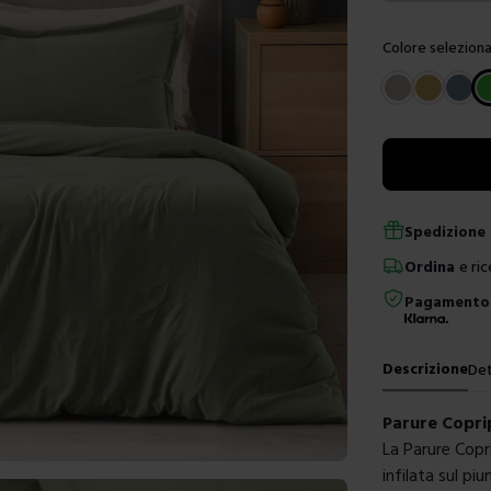
Colore seleziona
Scegli un color
Spedizione 
Ordina
e ric
Pagamento 
Descrizione
Det
Parure Copri
La Parure Copr
infilata sul p