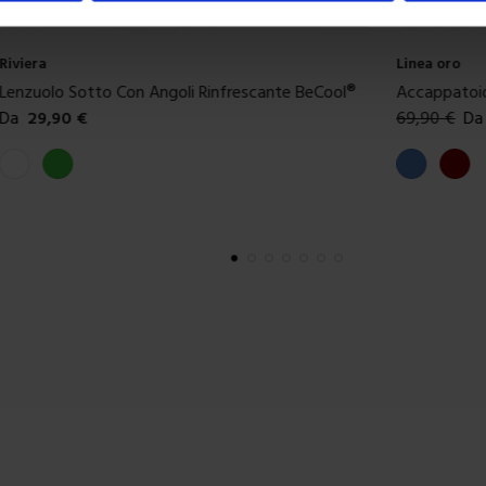
Riviera
Linea oro
Lenzuolo Sotto Con Angoli Rinfrescante BeCool®
Accappatoio 
Da
29,90
€
69,90
€
Da
Colori disponibili
Colori dispon
Bianco
Verde
Blue
Borde