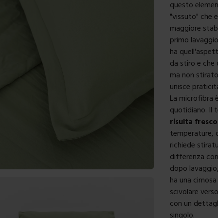
questo elemen
"vissuto" che e
maggiore stabil
primo lavaggi
ha quell'aspet
da stiro e che 
ma non stirato
unisce praticit
La microfibra 
quotidiano. Il 
risulta fresco
temperature, 
richiede stirat
differenza conc
dopo lavaggio, 
ha una cimosa 
scivolare vers
con un dettagl
singolo.