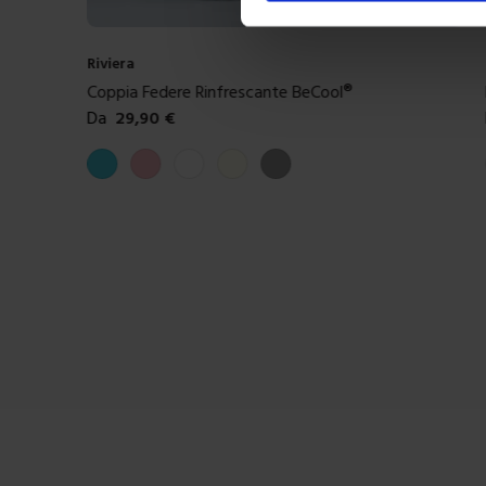
Riviera
iuffi
Coppia Federe Rinfrescante BeCool®
Da
29,90
€
Colori disponibili
Azzurro
Rosa
Bianco
Avorio
Grigio perla