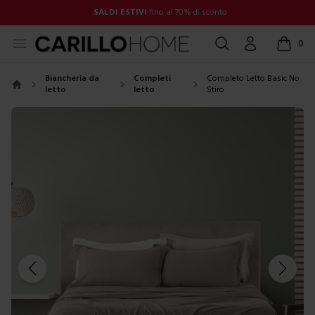
SALDI ESTIVI
fino al 70% di sconto
Open menu
Cerca
Account
0
items in
Biancheria da
Completi
Completo Letto Basic No
letto
letto
Stiro
Home