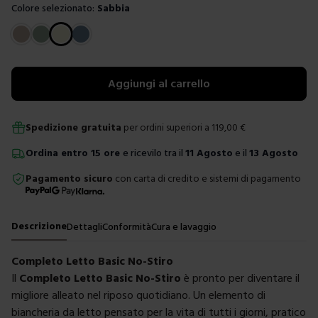
Colore selezionato:
Sabbia
Scegli un colore
Aggiungi al carrello
Spedizione gratuita
per ordini superiori a
119,00
€
Ordina
entro
15 ore
e ricevilo tra il
11 Agosto
e il
13 Agosto
Pagamento sicuro
con carta di credito e sistemi di pagamento
Descrizione
Dettagli
Conformità
Cura e lavaggio
Completo Letto Basic No-Stiro
Il
Completo Letto Basic No-Stiro
è pronto per diventare il
migliore alleato nel riposo quotidiano. Un elemento di
biancheria da letto pensato per la vita di tutti i giorni, pratico