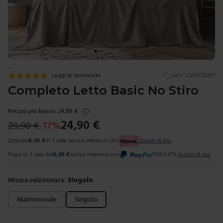
.
Leggi le recensioni
SKU:
LN18570201
Completo Letto Basic No Stiro
Prezzo più basso:
24,90
€
24,90
€
29,90
€
-
17
%
Oppure
8,30
€
in 3 rate senza interessi con
Scopri di più
Paga in 3 rate da
8,30
€
senza interessi con
TAEG 0%.
Scopri di più
Misura selezionata:
Singolo
Scegli una misura
Matrimoniale
Singolo