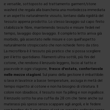
e versatile, sottoposto ad trattamento garment/stone
washed che regala alla biancheria una morbidezza immediata
e un aspetto naturalmente vissuto, lontano dalla rigidità del
tessuto appena prodotto. Lo stesso lavaggio sul capo finito
stabilizza le fibre, mantenendo tessuto e misure fedeli nel
tempo, lavaggio dopo lavaggio. Il completo letto arriva già
morbido, già assestato nelle misure e con quell'aspetto
naturalmente stropicciato che non richiede ferro da stiro.
La microfibra è il tessuto più pratico che si possa scegliere
per il letto quotidiano. Filamenti ultra-sottili, più fini del
cotone, che rendono il lenzuolo leggero, liscio al tatto e
piacevole in ogni stagione,
fresco d'estate, confortevole
nelle mezze stagioni
. Sul piano della gestione è imbattibile:
si lava in lavatrice a basse temperature, asciuga in metà del
tempo rispetto al cotone e non ha bisogno di stiratura. Il
colore non sbiadisce, il tessuto non fa pilling e non ingiallisce.
Il lenzuolo sotto ha una cuffia da 28 cm che tiene anche sui
materassi più spessi senza scappare agli angoli, e le federe
con bordino da 3 cm danno al set un aspetto ordinato senza