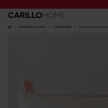
Biancheria da letto
Copripiumini
Parure Copripiumino In
Home
Images