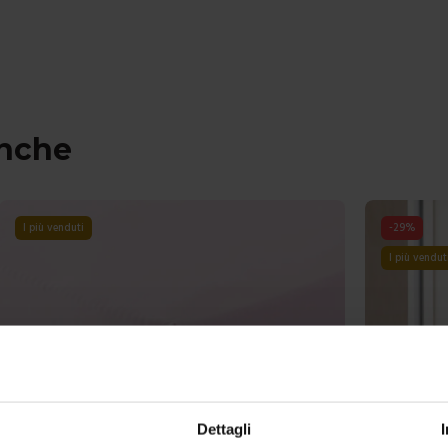
anche
I più venduti
-
29
%
I più vendut
Dettagli