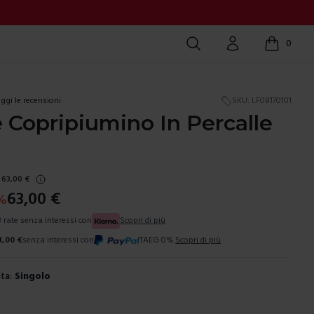
Cerca
Account
0
items in c
ggi le recensioni
SKU:
LF08170101
 Copripiumino In Percalle
63,00
€
63,00
€
%
3 rate senza interessi con
Scopri di più
1,00
€
senza interessi con
TAEG 0%.
Scopri di più
ta:
Singolo
ura