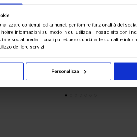
ookie
nalizzare contenuti ed annunci, per fornire funzionalità dei socia
inoltre informazioni sul modo in cui utilizza il nostro sito con i 
icità e social media, i quali potrebbero combinarle con altre inform
Riviera
Linea oro
lizzo dei loro servizi.
Lenzuolo Sotto Con Angoli Rinfrescante BeCool®
Accappatoio 
Da
29,90
€
69,90
€
Da
Colori disponibili
Colori dispon
Bianco
Verde
Blue
Borde
Personalizza