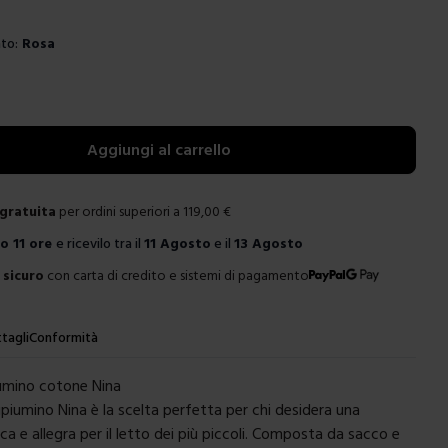
to:
Rosa
e
Aggiungi al carrello
gratuita
per ordini superiori a
119,00
€
ro
11 ore
e ricevilo tra il
11 Agosto
e il
13 Agosto
sicuro
con carta di credito e sistemi di pagamento
tagli
Conformità
iumino cotone Nina
ipiumino Nina è la scelta perfetta per chi desidera una
ca e allegra per il letto dei più piccoli. Composta da sacco e