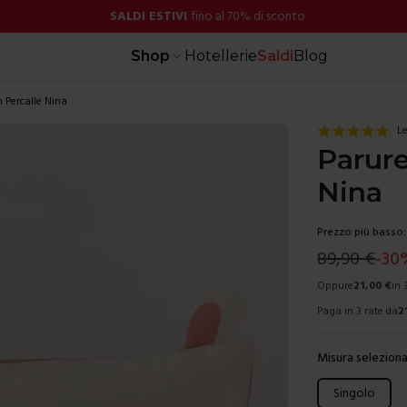
SALDI ESTIVI
fino al 70% di sconto
Shop
Hotellerie
Saldi
Blog
 Percalle Nina
Le
Parure
Nina
Prezzo più basso:
89,90
€
-
30
Oppure
21,00
€
in 
Paga in 3 rate da
2
Misura seleziona
Scegli una mis
Singolo