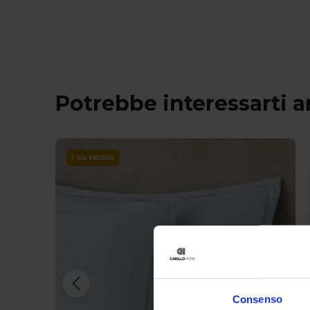
Potrebbe interessarti 
I più venduti
Consenso