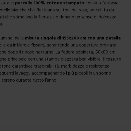
zzata in
percalle 100% cotone stampato
con una fantasia
relle bianche che fluttuano sui toni del rosa, arricchita da
trati che stimolano la fantasia e donano un senso di dolcezza
a.
iumino, nella
misura singola di 155x200 cm con una patella
acile da infilare e fissare, garantendo una copertura ordinata
che dopo il riposo notturno. La federa abbinata, 50x80 cm,
egno principale con una stampa piazzata ben visibile. Il tessuto
cotone garantisce traspirabilità, morbidezza e resistenza
quenti lavaggi, accompagnando i più piccoli in un sonno
 sereno durante tutto l’anno.