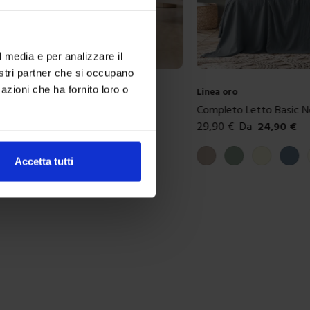
l media e per analizzare il
nostri partner che si occupano
azioni che ha fornito loro o
Linea oro
in Spugna e Ciniglia Rigato
Completo Letto Basic N
49,90
€
29,90
€
Da
24,90
€
ibili
Colori disponibili
aux
Tortora
Verde salvia
Sabbia
Carta
Accetta tutti