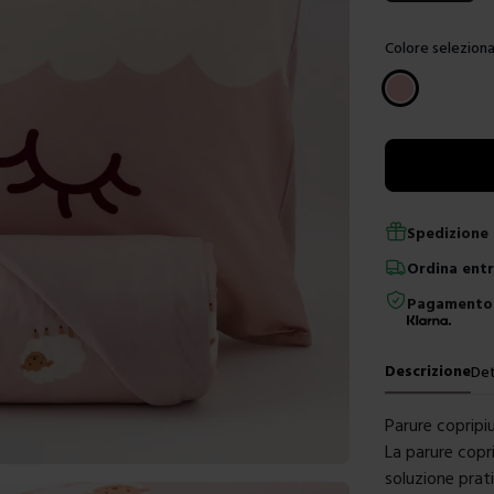
Colore seleziona
Scegli un color
Spedizione 
Ordina
ent
Pagamento 
Descrizione
Det
Parure coprip
La parure copr
soluzione prati