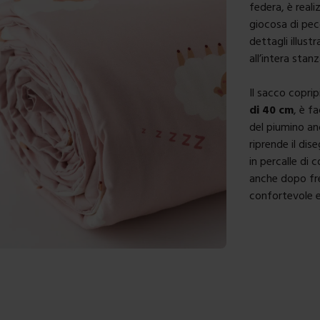
federa, è reali
giocosa di peco
dettagli illus
all’intera stanz
Il sacco coprip
di 40 cm
, è f
del piumino an
riprende il dis
in percalle di 
anche dopo fre
confortevole e