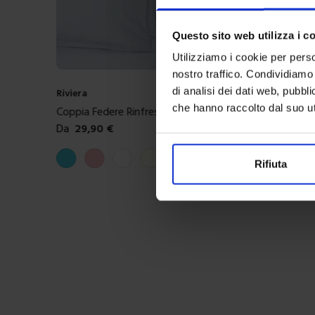
Questo sito web utilizza i c
Utilizziamo i cookie per perso
nostro traffico. Condividiamo 
di analisi dei dati web, pubbl
Riviera
che hanno raccolto dal suo uti
iuffi
Coppia Federe Rinfrescante BeCool®
Da
29,90
€
Colori disponibili
Azzurro
Rosa
Bianco
Avorio
Grigio perla
Rifiuta