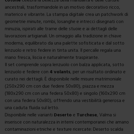
ancestrali, trasformandole in un motivo decorativo ricco,
materico e vibrante. La stampa digitale crea un patchwork di
geometrie minute, rombi, losanghe e intrecci disegnati con
minuzia, ispirati alle trame delle stuoie e ai dettagli delle
lavorazioni artigianali. Un omaggio alla tradizione in chiave
moderna, equilibrato da una palette sofisticata e dal sotto
lenzuolo e retro federe in tinta unita. Il percalle regala una
mano fresca, liscia e naturalmente traspirante.
Il set comprende sopra lenzuolo con balza applicata, sotto
lenzuolo e federe con
4 volants
, per un risultato ordinato e
curato nei dettagli. È disponibile nelle misure matrimoniale
(250x290 cm con due federe 50x80), piazza e mezza
(180x290 cm con una federa 50x80) e singolo (160x290 cm
con una federa 50x80), offrendo una vestibilità generosa e
una caduta fluida sul letto.
Disponibile nelle varianti
Deserto
e
Turchese
, Valma si
inserisce con naturalezza in interni contemporanei che amano
contaminazioni etniche e texture ricercate: Deserto scalda