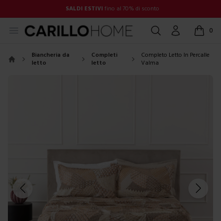
SALDI ESTIVI
fino al 70% di sconto
Open menu
Cerca
Account
0
items in
Biancheria da
Completi
Completo Letto In Percalle
letto
letto
Valma
Home