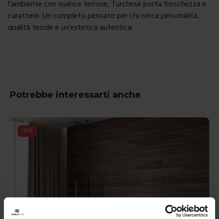
l’ambiente con nuance terrose, Turchese porta freschezza e
carattere. Un completo pensato per chi cerca personalità,
qualità tessile e un’estetica autentica.
Potrebbe interessarti anche
-
15
%