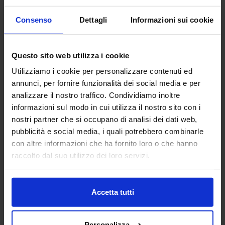
Consenso
Dettagli
Informazioni sui cookie
Questo sito web utilizza i cookie
Utilizziamo i cookie per personalizzare contenuti ed
annunci, per fornire funzionalità dei social media e per
analizzare il nostro traffico. Condividiamo inoltre
informazioni sul modo in cui utilizza il nostro sito con i
Reever
nostri partner che si occupano di analisi dei dati web,
Completo Letto In Raso 300 fili Charme
pubblicità e social media, i quali potrebbero combinarle
149,90
€
Da
127,00
€
con altre informazioni che ha fornito loro o che hanno
Colori disponibili
raccolto dal suo utilizzo dei loro servizi.
Rosa
Bordeaux
Verde muschio
Grigio scuro
Blue scuro
+
13
colori
Accetta tutti
Personalizza