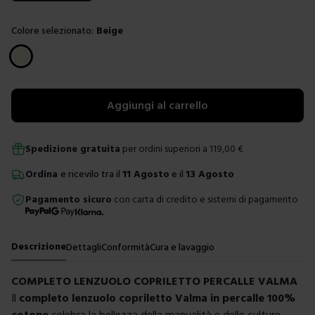
Colore selezionato:
Beige
Scegli un colore
Aggiungi al carrello
Spedizione gratuita
per ordini superiori a
119,00
€
Ordina
e ricevilo tra il
11 Agosto
e il
13 Agosto
Pagamento sicuro
con carta di credito e sistemi di pagamento
Descrizione
Dettagli
Conformità
Cura e lavaggio
COMPLETO LENZUOLO COPRILETTO PERCALLE VALMA
Il
completo lenzuolo copriletto Valma in percalle 100%
cotone
celebra la bellezza della manualità e delle culture