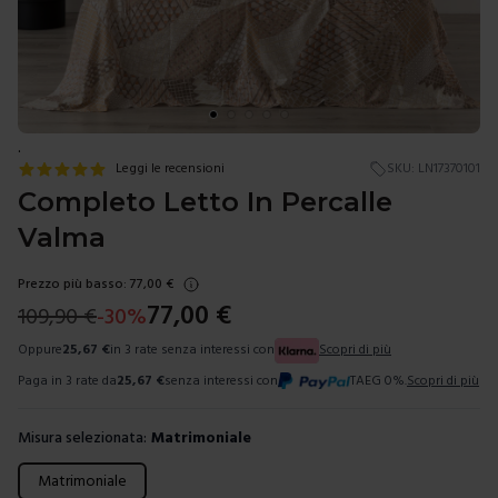
.
Leggi le recensioni
SKU:
LN17370101
Completo Letto In Percalle
Valma
Prezzo più basso:
77,00
€
77,00
€
109,90
€
-
30
%
Oppure
25,67
€
in 3 rate senza interessi con
Scopri di più
Paga in 3 rate da
25,67
€
senza interessi con
TAEG 0%.
Scopri di più
Misura selezionata:
Matrimoniale
Scegli una misura
Matrimoniale