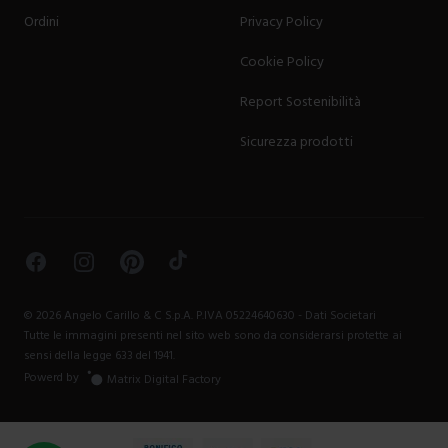
Ordini
Privacy Policy
Cookie Policy
Report Sostenibilità
Sicurezza prodotti
Facebook
Instagram
Pinterest
TikTok
©
2026
Angelo Carillo & C S.p.A. P.IVA 05224640630 -
Dati Societari
Tutte le immagini presenti nel sito web sono da considerarsi protette ai
sensi della legge 633 del 1941.
Powerd by
Matrix Digital Factory