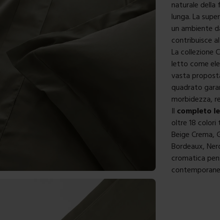
naturale della 
lunga. La super
un ambiente da
contribuisce al
La collezione 
letto
come elem
vasta proposta c
quadrato garan
morbidezza, re
Il
completo le
oltre 18 colori
Beige Crema, G
Bordeaux, Ner
cromatica pensa
contemporane