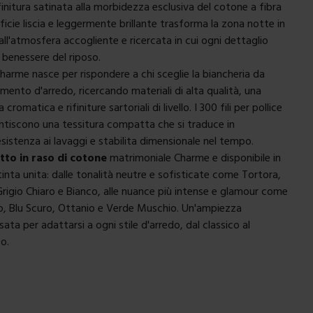
finitura satinata alla morbidezza esclusiva del cotone a fibra
ficie liscia e leggermente brillante trasforma la zona notte in
ll'atmosfera accogliente e ricercata in cui ogni dettaglio
 benessere del riposo.
Charme nasce per rispondere a chi sceglie la
biancheria da
ento d'arredo, ricercando materiali di alta qualità, una
romatica e rifiniture sartoriali di livello. I 300 fili per pollice
tiscono una tessitura compatta che si traduce in
sistenza ai lavaggi e stabilita dimensionale nel tempo.
tto in raso di cotone
matrimoniale Charme e disponibile in
 tinta unita: dalle tonalità neutre e sofisticate come Tortora,
rigio Chiaro e Bianco, alle nuance più intense e glamour come
o, Blu Scuro, Ottanio e Verde Muschio. Un'ampiezza
ta per adattarsi a ogni stile d'arredo, dal classico al
o.