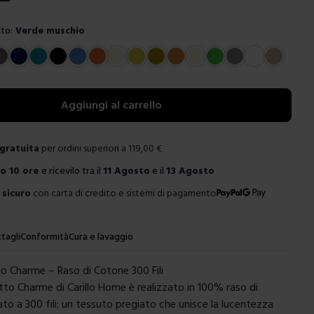
to:
Verde muschio
e
Aggiungi al carrello
gratuita
per ordini superiori a
119,00
€
ro
10 ore
e ricevilo tra il
11 Agosto
e il
13 Agosto
sicuro
con carta di credito e sistemi di pagamento
tagli
Conformità
Cura e lavaggio
o Charme – Raso di Cotone 300 Fili
etto Charme di
Carillo Home
è realizzato in 100% raso di
to a 300 fili: un tessuto pregiato che unisce la lucentezza