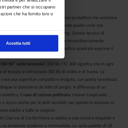
e
nostri partner che si occupano
azioni che ha fornito loro o
ne pettinato è il risultato di un processo produttivo che seleziona
le fibre lunghe del cotone, eliminando quelle corte che
 il tessuto ruvido o soggetto a pilling. Questa tecnica di
oduce un filo omogeneo, resistente e straordinariamente
Accetta tutti
la tessitura a raso da 300 fili per pollice quadrato esprime il
proprie qualità.
“300 fili” nelle lenzuola?
300 fili / TC 300
significa che in ogni
 di tessuto si intrecciano 300 fili di ordito e di trama. La
 crea una superficie compatta e levigata, con quella lucentezza
stingue la biancheria da letto di pregio. A differenza di un
 sintetico, il
raso di cotone pettinato
rimane traspirante,
e sicuro anche per le pelli sensibili: per questo le lenzuola in
sono adatte a tutte le stagioni.
tto Charme di Carillo Home si adatta a una camera elegante e
a un ambiente moderno e minimalista. La vasta palette di 18