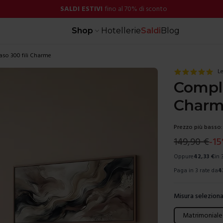
SALDI ESTIVI
fino al 70% di sconto
Shop
Hotellerie
Saldi
Blog
aso 300 fili Charme
Le
Comple
Char
Prezzo più basso:
149,90
€
-
15
Oppure
42,33
€
in 
Paga in 3 rate da
4
Misura seleziona
Scegli una mis
Matrimoniale