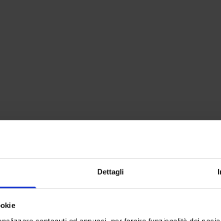
Dettagli
Compl
Charme
ookie
nalizzare contenuti ed annunci, per fornire funzionalità dei socia