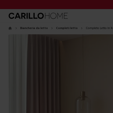
Biancheria da letto
Completi letto
Completo Letto In R
Home
Images