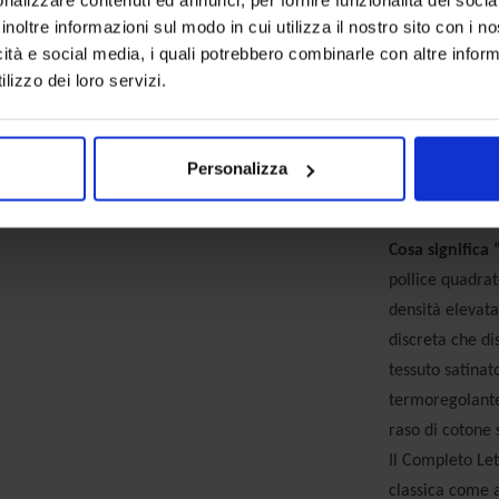
coton
inoltre informazioni sul modo in cui utilizza il nostro sito con i 
icità e social media, i quali potrebbero combinarle con altre inform
Il raso di coto
lizzo dei loro servizi.
esclusivamente 
possono rendere
pettinatura pr
Personalizza
morbido che nel
massimo delle 
Cosa significa 
pollice quadrato
densità elevata
discreta che di
tessuto satinato
termoregolante 
raso di cotone 
Il Completo Le
classica come 