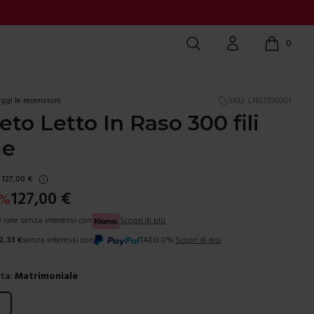
Cerca
Account
0
items in c
ggi le recensioni
SKU:
LN02595001
to Letto In Raso 300 fili
me
127,00
€
127,00
€
%
3 rate senza interessi con
Scopri di più
2,33
€
senza interessi con
TAEG 0%.
Scopri di più
ta:
Matrimoniale
ura