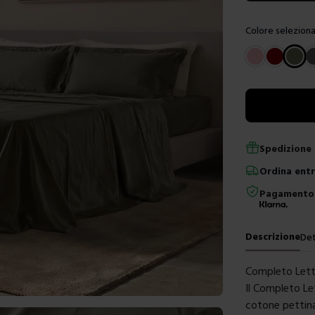
Colore seleziona
Scegli un color
Spedizione 
Ordina
ent
Pagamento 
Descrizione
Det
Completo Lett
Il Completo L
cotone pettina