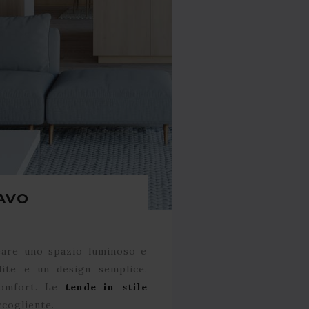
AVO
reare uno spazio luminoso e
lite e un design semplice.
comfort. Le
tende in stile
ccogliente.