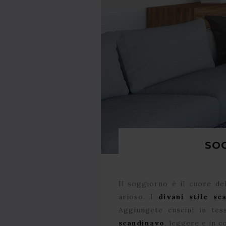
SO
Il soggiorno è il cuore de
arioso. I
divani stile sc
Aggiungete cuscini in te
scandinavo
, leggere e in c