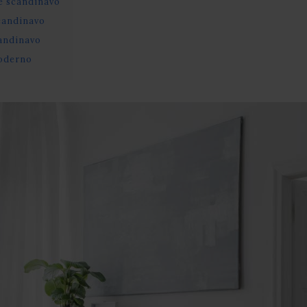
le scandinavo
scandinavo
candinavo
moderno