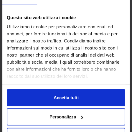
Questo sito web utilizza i cookie
Utilizziamo i cookie per personalizzare contenuti ed
annunci, per fornire funzionalità dei social media e per
analizzare il nostro traffico. Condividiamo inoltre
informazioni sul modo in cui utilizza il nostro sito con i
nostri partner che si occupano di analisi dei dati web,
MONTAGGIO TENDE A RULLO: GUIDA
pubblicità e social media, i quali potrebbero combinarle
COMPLETA PER INSTALLARLE A
con altre informazioni che ha fornito loro o che hanno
PARETE, SOFFITTO ED ESTERNO
raccolto dal suo utilizzo dei loro servizi.
Come montare le tende a rullo: dalla scelta
della tenda a rullo ai passaggi da seguire nella
Accetta tutti
guida pratica di Carillo Home.
Personalizza