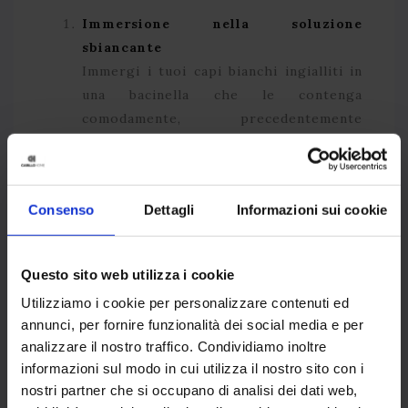
Immersione nella soluzione
sbiancante
Immergi i tuoi capi bianchi ingialliti in
una bacinella che le contenga
comodamente, precedentemente
riempita di
acqua, sale grosso e
bicarbonato
. Per ogni litro d’acqua
basteranno 2 o 3 cucchiai di sale e
Consenso
Dettagli
Informazioni sui cookie
bicarbonato. In mancanza della dose di
bicarbonato, può essere utilizzato
anche mezzo bicchiere di aceto bianco.
Questo sito web utilizza i cookie
I due elementi vanno utilizzati in
Utilizziamo i cookie per personalizzare contenuti ed
alternativa e mai insieme.
annunci, per fornire funzionalità dei social media e per
analizzare il nostro traffico. Condividiamo inoltre
Fase di ammollo
informazioni sul modo in cui utilizza il nostro sito con i
Per ottenere il risultato migliore, le
nostri partner che si occupano di analisi dei dati web,
lenzuola vanno
lasciate in ammollo