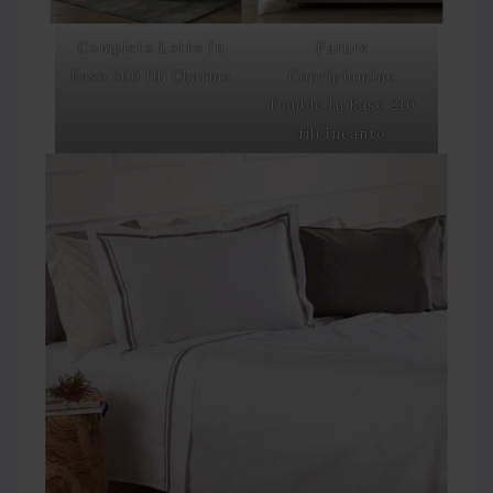
Completo Letto In
Parure
Raso 300 fili Charme
Copripiumino
Double In Raso 210
fili Incanto