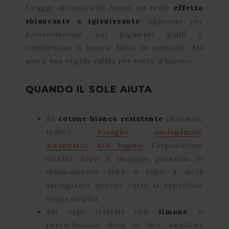
I raggi ultravioletti hanno un reale
effetto
sbiancante e igienizzante
: agiscono per
fotossidazione sui pigmenti gialli e
completano il lavoro fatto in ammollo. Ma
non è una regola valida per tutto il bucato.
QUANDO IL SOLE AIUTA
Su
cotone bianco resistente
(lenzuola,
federe,
tovaglie
,
asciugamani
,
accappatoi
,
teli bagno
) l’esposizione
diretta dopo il lavaggio potenzia lo
sbiancamento. Gira il capo a metà
asciugatura perché tutta la superficie
venga colpita.
Sui capi trattati con
limone
o
percarbonato, dove la luce amplifica