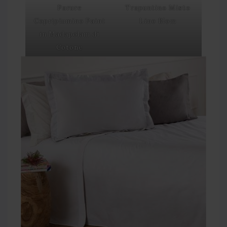
Parure
Trapuntino Misto
Copripiumino Paint
Lino Blom
in Madapolam di
Cotone