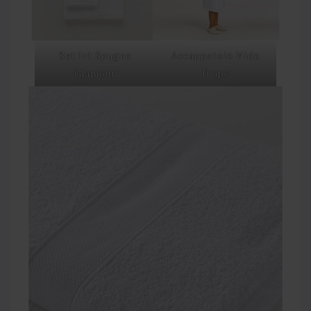
Set 1+1 Spugna
Accappatoio Nido
Glamour
D’ape