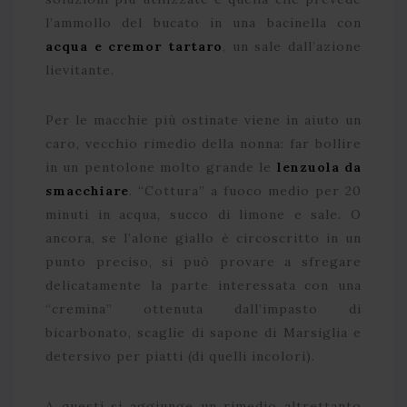
l’ammollo del bucato in una bacinella con
acqua e cremor tartaro
, un sale dall’azione
lievitante.
Per le macchie più ostinate viene in aiuto un
caro, vecchio rimedio della nonna: far bollire
in un pentolone molto grande le
lenzuola da
smacchiare
. “Cottura” a fuoco medio per 20
minuti in acqua, succo di limone e sale. O
ancora, se l’alone giallo è circoscritto in un
punto preciso, si può provare a sfregare
delicatamente la parte interessata con una
“cremina” ottenuta dall’impasto di
bicarbonato, scaglie di sapone di Marsiglia e
detersivo per piatti (di quelli incolori).
A questi si aggiunge un rimedio altrettanto