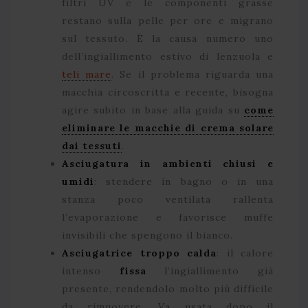
filtri UV e le componenti grasse
restano sulla pelle per ore e migrano
sul tessuto. È la causa numero uno
dell’ingiallimento estivo di lenzuola e
teli mare
. Se il problema riguarda una
macchia circoscritta e recente, bisogna
agire subito in base alla guida su
come
eliminare le macchie di crema solare
dai tessuti
.
Asciugatura in ambienti chiusi e
umidi
: stendere in bagno o in una
stanza poco ventilata rallenta
l’evaporazione e favorisce muffe
invisibili che spengono il bianco.
Asciugatrice troppo calda
: il calore
intenso
fissa
l’ingiallimento già
presente, rendendolo molto più difficile
da rimuovere. Va usata dopo il