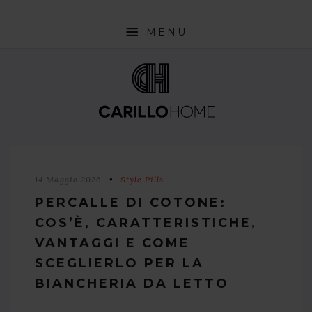
MENU
SHOP
INTERIOR DESIGN TRENDS
STYLE PILLS
HOW TO
14 Maggio 2026
Style Pills
NEWS
PERCALLE DI COTONE:
COS’È, CARATTERISTICHE,
VANTAGGI E COME
SCEGLIERLO PER LA
BIANCHERIA DA LETTO