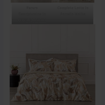
Parure
Completo Letto In
Copripiumino In
Percalle Melika
Percalle Lushana