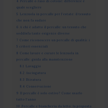
4
Percalle o raso di cotone: differenze e
quale scegliere
5
Lenzuola in percalle per l’estate: il tessuto
che non fa sudare
6
A chi è adatto il percalle: un tessuto che
soddisfa tante esigenze diverse
7
Come riconoscere un percalle di qualità: i
5 criteri essenziali
8
Come lavare e curare le lenzuola in
percalle: guida alla manutenzione
8.1
Lavaggio
8.2
Asciugatura
8.3
Stiratura
8.4
Conservazione
9
Il percalle è solo estivo? Come usarlo
tutto l’anno
10
Percalle e biancheria da letto: la proposta