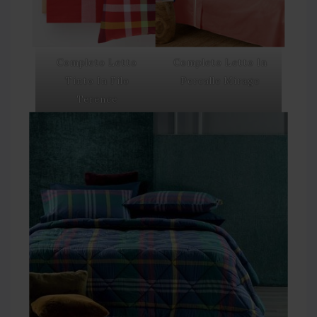
Completo Letto
Completo Letto In
Tinto In Filo
Percalle Mirage
Terence