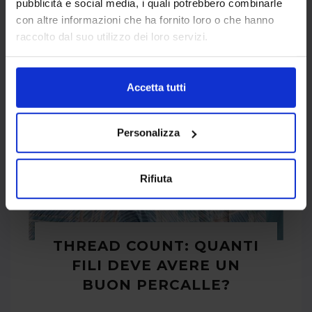
pubblicità e social media, i quali potrebbero combinarle
riduce l’attrito sulla pelle ed è indicata per
con altre informazioni che ha fornito loro o che hanno
chi soffre di sensibilità cutanea, pelle
raccolto dal suo utilizzo dei loro servizi.
reattiva o eczema.
Accetta tutti
Personalizza
Rifiuta
THREAD COUNT: QUANTI
FILI DEVE AVERE UN
BUON PERCALLE?