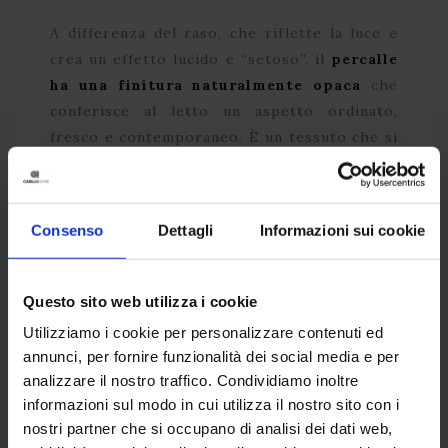
A differenza del raso, che riflette la luce e
crea un effetto lucido e “setoso”, il
percalle
ha una finitura naturalmente opaca
che
conferisce al letto un aspetto ordinato,
fresco e contemporaneo. È un tessuto che si
abbina con estrema facilità a qualsiasi stile
d’arredo, dal minimalismo scandinavo al
coastal, dal boho al classico rivisitato.
Consenso
Dettagli
Informazioni sui cookie
COMPATIBILITÀ CON LA PELLE
SENSIBILE
Questo sito web utilizza i cookie
Utilizziamo i cookie per personalizzare contenuti ed
annunci, per fornire funzionalità dei social media e per
Il percalle in puro cotone, soprattutto
analizzare il nostro traffico. Condividiamo inoltre
quando certificato
OEKO-TEX Standard 100
,
informazioni sul modo in cui utilizza il nostro sito con i
è privo di sostanze chimiche potenzialmente
nostri partner che si occupano di analisi dei dati web,
irritanti. La superficie liscia e senza rilievi