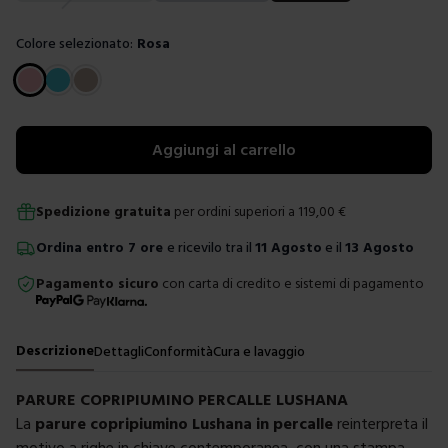
Colore selezionato:
Rosa
Scegli un colore
Aggiungi al carrello
Spedizione gratuita
per ordini superiori a
119,00
€
Ordina
entro
7 ore
e ricevilo tra il
11 Agosto
e il
13 Agosto
Pagamento sicuro
con carta di credito e sistemi di pagamento
Descrizione
Dettagli
Conformità
Cura e lavaggio
PARURE COPRIPIUMINO PERCALLE LUSHANA
La
parure copripiumino Lushana in percalle
reinterpreta il
motivo a righe in chiave contemporanea, con una stampa