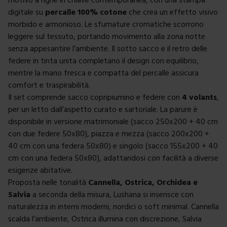
digitale su
percalle 100% cotone
che crea un effetto visivo
morbido e armonioso. Le sfumature cromatiche scorrono
leggere sul tessuto, portando movimento alla zona notte
senza appesantire l’ambiente. Il sotto sacco e il retro delle
federe in tinta unita completano il design con equilibrio,
mentre la mano fresca e compatta del percalle assicura
comfort e traspirabilità.
Il set comprende sacco copripiumino e federe con
4 volants
,
per un letto dall’aspetto curato e sartoriale. La parure è
disponibile in versione matrimoniale (sacco 250x200 + 40 cm
con due federe 50x80), piazza e mezza (sacco 200x200 +
40 cm con una federa 50x80) e singolo (sacco 155x200 + 40
cm con una federa 50x80), adattandosi con facilità a diverse
esigenze abitative.
Proposta nelle tonalità
Cannella, Ostrica, Orchidea e
Salvia
a seconda della misura, Lushana si inserisce con
naturalezza in interni moderni, nordici o soft minimal. Cannella
scalda l’ambiente, Ostrica illumina con discrezione, Salvia