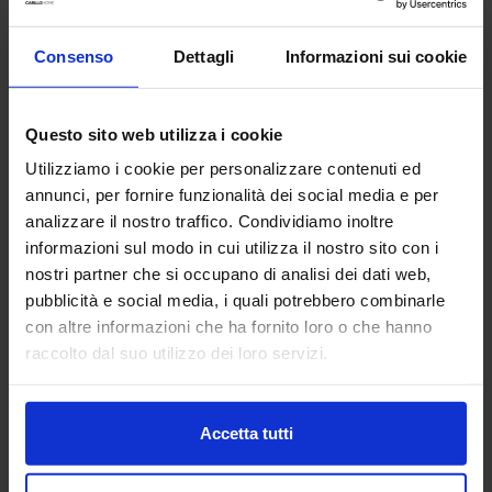
Consenso
Dettagli
Informazioni sui cookie
Questo sito web utilizza i cookie
Utilizziamo i cookie per personalizzare contenuti ed
annunci, per fornire funzionalità dei social media e per
analizzare il nostro traffico. Condividiamo inoltre
informazioni sul modo in cui utilizza il nostro sito con i
nostri partner che si occupano di analisi dei dati web,
Linea oro
pubblicità e social media, i quali potrebbero combinarle
Parure Copripiumino Basic No Stiro
con altre informazioni che ha fornito loro o che hanno
29,90
€
Da
24,90
€
raccolto dal suo utilizzo dei loro servizi.
Colori disponibili
Tortora
Sabbia
Carta da zucchero
Verde
Avorio
Accetta tutti