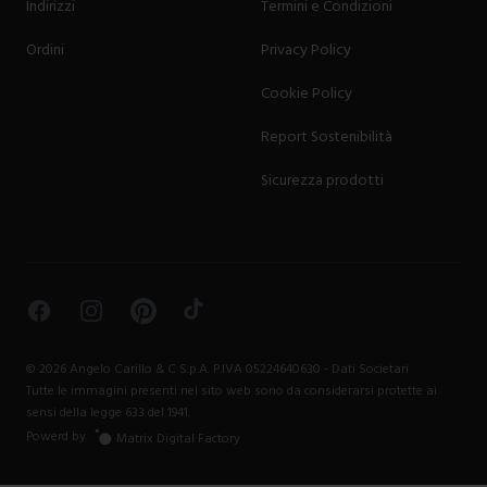
Indirizzi
Termini e Condizioni
Ordini
Privacy Policy
Cookie Policy
Report Sostenibilità
Sicurezza prodotti
Facebook
Instagram
Pinterest
TikTok
©
2026
Angelo Carillo & C S.p.A. P.IVA 05224640630 -
Dati Societari
Tutte le immagini presenti nel sito web sono da considerarsi protette ai
sensi della legge 633 del 1941.
Powerd by
Matrix Digital Factory