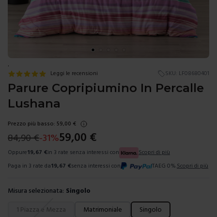
.
Leggi le recensioni
SKU:
LF08680401
Parure Copripiumino In Percalle
Lushana
Prezzo più basso:
59,00
€
59,00
€
84,90
€
-
31
%
Oppure
19,67
€
in 3 rate senza interessi con
Scopri di più
Paga in 3 rate da
19,67
€
senza interessi con
TAEG 0%.
Scopri di più
Misura selezionata:
Singolo
Scegli una misura
1 Piazza e Mezza
Matrimoniale
Singolo