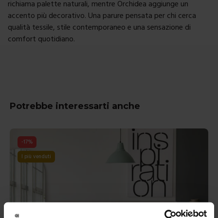
richiama palette naturali, mentre Orchidea aggiunge un
accento più decorativo. Una parure pensata per chi cerca
qualità tessile, stile contemporaneo e una sensazione di
comfort quotidiano.
Potrebbe interessarti anche
-
17
%
I più venduti