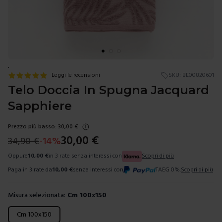
.
Leggi le recensioni
SKU:
BE00820601
Telo Doccia In Spugna Jacquard
Sapphiere
Prezzo più basso:
30,00
€
30,00
€
34,90
€
-
14
%
Oppure
10,00
€
in 3 rate senza interessi con
Scopri di più
Paga in 3 rate da
10,00
€
senza interessi con
TAEG 0%.
Scopri di più
Misura selezionata:
Cm 100x150
Scegli una misura
Cm 100x150