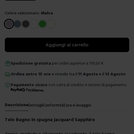
Colore selezionato:
Malva
Scegli un colore
Aggiungi al carrello
Spedizione gratuita
per ordini superiori a
119,00
€
Ordina
entro
15 ore
e ricevilo tra il
11 Agosto
e il
13 Agosto
Pagamento sicuro
con carta di credito e sistemi di pagamento
Descrizione
Dettagli
Conformità
Cura e lavaggio
Telo Bagno in spugna jacquard Sapphire
Ampio, morbido e altamente assorbente, il telo bagno