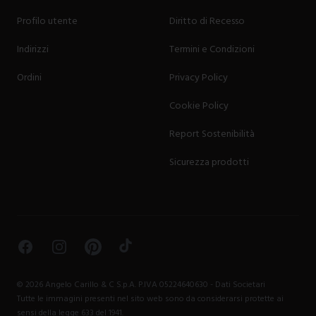
Profilo utente
Diritto di Recesso
Indirizzi
Termini e Condizioni
Ordini
Privacy Policy
Cookie Policy
Report Sostenibilità
Sicurezza prodotti
Facebook
Instagram
Pinterest
TikTok
©
2026
Angelo Carillo & C S.p.A. P.IVA 05224640630 -
Dati Societari
Tutte le immagini presenti nel sito web sono da considerarsi protette ai
sensi della legge 633 del 1941.