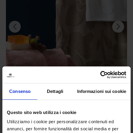
Consenso
Dettagli
Informazioni sui cookie
Riviera
Telo Bagno In Spugna Jacquard Elysium
34,90
€
Da
30,00
€
Questo sito web utilizza i cookie
Colori disponibili
Ottanio
Grigio scuro
Bianco
Verde
Rosa
Utilizziamo i cookie per personalizzare contenuti ed
+
1
colore
annunci, per fornire funzionalità dei social media e per