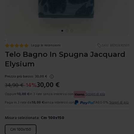
.
Leggi le recensioni
SKU:
BE00830501
Telo Bagno In Spugna Jacquard
Elysium
Prezzo più basso:
30,00
€
30,00
€
34,90
€
-
14
%
Oppure
10,00
€
in 3 rate senza interessi con
Scopri di più
Paga in 3 rate da
10,00
€
senza interessi con
TAEG 0%.
Scopri di più
Misura selezionata:
Cm 100x150
Scegli una misura
Cm 100x150