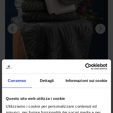
Consenso
Dettagli
Informazioni sui cookie
Riviera
Telo Doccia In Spugna Jacquard Sapphiere
Questo sito web utilizza i cookie
34,90
€
Da
30,00
€
Colori disponibili
Utilizziamo i cookie per personalizzare contenuti ed
Malva
Carta da zucchero
Grigio scuro
Bianco
Verde
+
1
colore
annunci, per fornire funzionalità dei social media e per