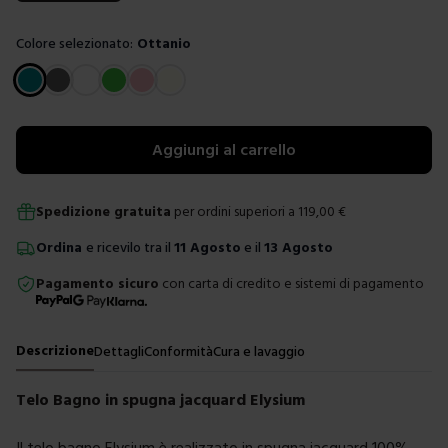
Colore selezionato:
Ottanio
Scegli un colore
Aggiungi al carrello
Spedizione gratuita
per ordini superiori a
119,00
€
Ordina
e ricevilo tra il
11 Agosto
e il
13 Agosto
Pagamento sicuro
con carta di credito e sistemi di pagamento
Descrizione
Dettagli
Conformità
Cura e lavaggio
Telo Bagno in spugna jacquard Elysium
Il telo bagno Elysium è realizzato in spugna jacquard 100%