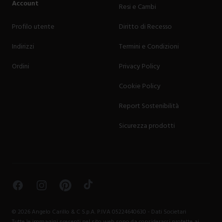
Account
Resi e Cambi
Profilo utente
Diritto di Recesso
Indirizzi
Termini e Condizioni
Ordini
Privacy Policy
Cookie Policy
Report Sostenibilità
Sicurezza prodotti
Facebook
Instagram
Pinterest
TikTok
©
2026
Angelo Carillo & C S.p.A. P.IVA 05224640630 -
Dati Societari
Tutte le immagini presenti nel sito web sono da considerarsi protette ai