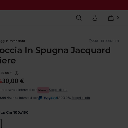
Cerca
Account
0
items in c
ggi le recensioni
SKU:
BE00820101
occia In Spugna Jacquard
iere
30,00
€
30,00
€
%
3 rate senza interessi con
Scopri di più
0,00
€
senza interessi con
TAEG 0%.
Scopri di più
ta:
Cm 100x150
ura