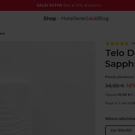
SALDI ESTIVI
fino al 70% di sconto
Shop
Hotellerie
Saldi
Blog
ere
Le
Telo D
Sapph
Prezzo più basso:
34,90
€
-
14
Oppure
10,00
€
in 
Paga in 3 rate da
1
Misura seleziona
Scegli una mis
Cm 100x150