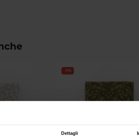
anche
-
14
%
Dettagli