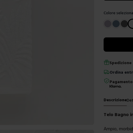
Colore seleziona
Scegli un color
Spedizione 
Ordina
ent
Pagamento 
Descrizione
Det
Telo Bagno i
Ampio, morbido