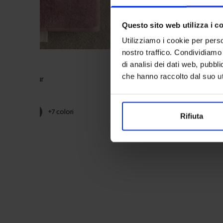
Questo sito web utilizza i c
Utilizziamo i cookie per perso
nostro traffico. Condividiamo 
di analisi dei dati web, pubbl
Riviera
che hanno raccolto dal suo uti
ugna Glamour
Telo Bagno Flower
1,00
€
34,90
€
Da
30,00
€
i
Colori disponibili
e
Tortora
Grigio scuro
Carta da zucchero
Verde
Grigio
Marrone
Ros
+
7
colori
Rifiuta