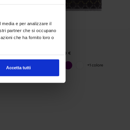
l media e per analizzare il
nostri partner che si occupano
azioni che ha fornito loro o
Riviera
Telo Bagno Tiles
34,90
€
Da
30,00
€
Colori disponibili
Grigio
Blue
Tortora
Viola
Bianco
+
1
colore
Accetta tutti