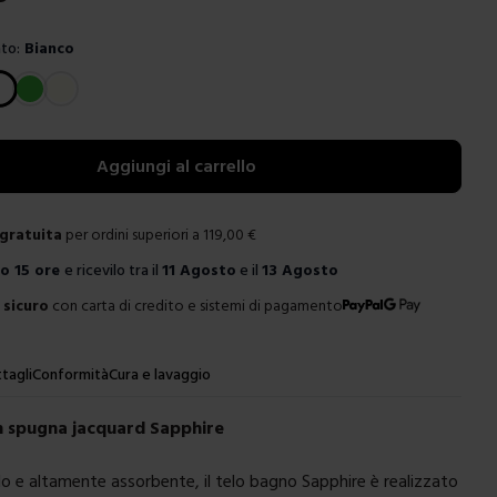
to:
Bianco
e
Aggiungi al carrello
gratuita
per ordini superiori a
119,00
€
ro
15 ore
e ricevilo tra il
11 Agosto
e il
13 Agosto
sicuro
con carta di credito e sistemi di pagamento
tagli
Conformità
Cura e lavaggio
n spugna jacquard Sapphire
 e altamente assorbente, il telo bagno Sapphire è realizzato