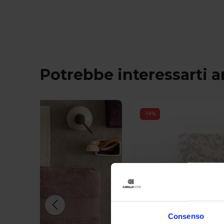
Potrebbe interessarti 
-
14
%
Consenso