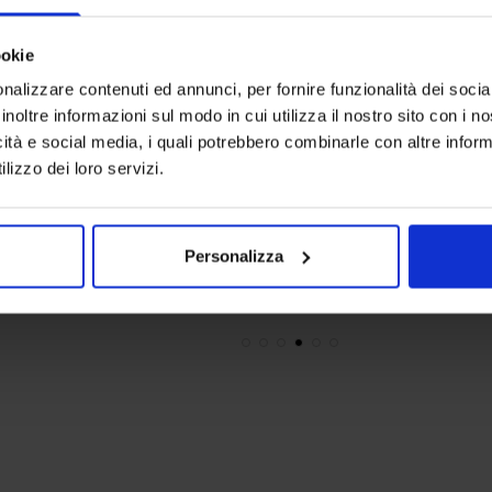
ookie
nalizzare contenuti ed annunci, per fornire funzionalità dei socia
inoltre informazioni sul modo in cui utilizza il nostro sito con i 
icità e social media, i quali potrebbero combinarle con altre inform
Riviera
lizzo dei loro servizi.
Telo Bagno Maine
34,90
€
Da
30,00
€
Colori disponibili
a
Verde
Grigio
Blue
Tortora
Viola
+
1
colore
+
1
colore
Personalizza