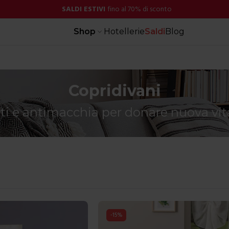
SALDI ESTIVI
fino al 70% di sconto
Shop
Hotellerie
Saldi
Blog
Copridivani
ati e antimacchia per donare nuova vit
-
15
%