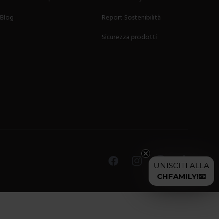
Blog
Report Sostenibilità
Sicurezza prodotti
 proprio divano quotidianamente, contando contemporaneamente
tra casa. Scegliere di utilizzare una copertura per il divano
uò essere
rimosso con facilità
, lavato in lavatrice e rimesso
 una protezione completa per ogni angolo del divano
e zone soggette a maggior usura e danni, come la seduta, lo
alotto, senza nasconderlo.
Facebook
Instagram
Pinterest
TikTok
UNISCITI ALLA
uto che viene utilizzato per il copridivano è sottoposto ad uno
CHFAMILY!📧
o, come l’
idrorepellenza
e la capacità di evitare le macchie.
ato nel modo corretto. Generalmente, come per tutti i
 da cui è composto migliore sarà la sua qualità.