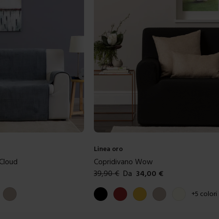
Linea oro
 Cloud
Copridivano Wow
39,90
€
Da
34,00
€
Colori disponibili
e
Tortora
Nero
Marrone
Giallo
Tortora
Avorio
+
5
colori