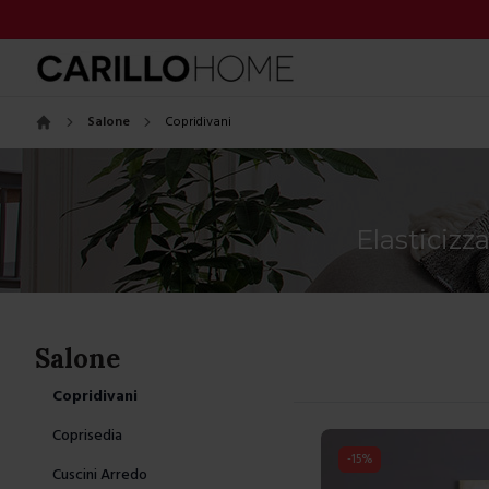
Salone
Copridivani
Home
Elasticizz
Salone
Copridivani
Coprisedia
-
15
%
Cuscini Arredo