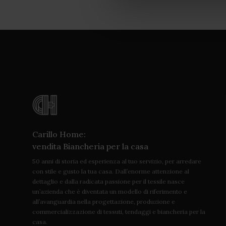
Se cerchi un
copridiv
Un copridivano è utile
a seconda della stagione
classiche a quelle più 
posti, in tessuti di pr
temere di rovinare i pr
Non solo protezione: i
diverse sfumature crom
Copridivani m
Carillo Home:
vendita Biancheria per la casa
Su Carillo puoi trovare
50 anni di storia ed esperienza al tuo servizio, per arredare
si macchi con cibo, che 
con stile e gusto la tua casa. Dall’enorme attenzione al
potendo scegliere tra
dettaglio e dalla radicata passione per il tessile nasce
un’azienda che è diventata un modello di riferimento e
fresca seduta in estate
all’avanguardia nella progettazione, produzione e
copridivani angolo. Se 
commercializzazione di tessuti, tendaggi e biancheria per la
casa.