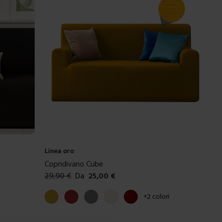
Linea oro
Copridivano Cube
29,90
€
Da
25,00
€
Colori disponibili
Oro
Marrone
Grigio
Panna
Bordeaux
+
2
colori