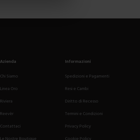
 sei nel posto giusto!
ma anche per caratterizzarlo, decorarlo e donargli nuova vita
enti
colori
e motivi, di vari
materiali
e
forme
, da quelle più
dattabili a qualunque tipologia di divano, come i copridivani 4
 costantemente protetto dalle
macchie
di qualsiasi natura. Non
 appositamente per assolvere a questa funzione di sicurezza!
 colore ed originalità a qualsiasi arredamento. Scegli tra le
ne e arreda la tua casa con gusto!
Azienda
Informazioni
Chi Siamo
Spedizioni e Pagamenti
Linea Oro
Resi e Cambi
esistenti a frequenti lavaggi, perfetti per evitare che il divano
Riviera
Diritto di Recesso
o zampe. Sarà facile e veloce cambiare “vestito” al tuo divano,
el tuo salotto a diventare un caldo giaciglio in inverno e una
Reevèr
Termini e Condizioni
llo spazioso
copridivano 4 posti
, passando dai moderni
Contattaci
Privacy Policy
a e funzionalità, sei nel posto giusto!
Le Nostre Boutique
Cookie Policy