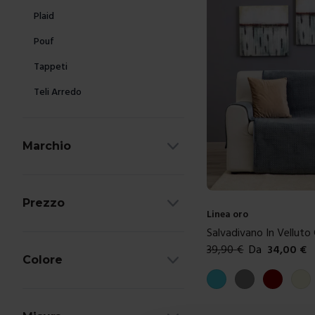
Plaid
Pouf
Tappeti
Teli Arredo
Marchio
Prezzo
Linea oro
Salvadivano In Velluto
39,90
€
Da
34,00
€
Colore
Colori disponibili
Azzurro
Grigio
Bordeaux
Beig