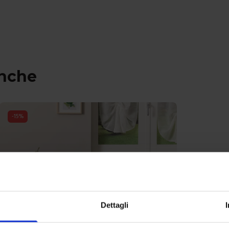
anche
-
15
%
Dettagli