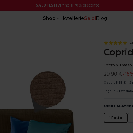
SALDI ESTIVI
fino al 70% di sconto
Shop
Hotellerie
Saldi
Blog
Le
Copri
Prezzo più basso:
29,90
€
-
16
Oppure
8,33
€
in 3
Paga in 3 rate da
8
Misura seleziona
Scegli una mis
1 Posto