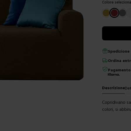
Colore seleziona
Scegli un color
Spedizione 
Ordina
ent
Pagamento 
Descrizione
Det
Copridivano sa
colori, si abbi