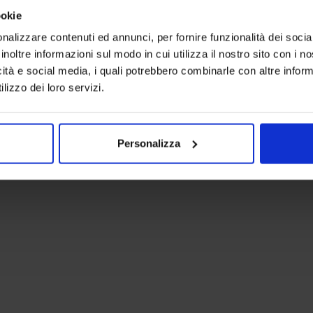
ookie
nalizzare contenuti ed annunci, per fornire funzionalità dei socia
inoltre informazioni sul modo in cui utilizza il nostro sito con i 
icità e social media, i quali potrebbero combinarle con altre inform
lizzo dei loro servizi.
Linea oro
Copridivano Wow
39,90
€
Da
34,00
€
Colori disponibili
Personalizza
Nero
Marrone
Giallo
Tortora
Avorio
+
5
colori