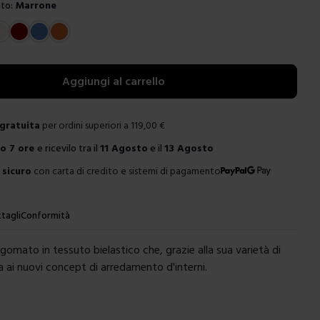
to:
Marrone
e
Aggiungi al carrello
gratuita
per ordini superiori a
119,00
€
ro
7 ore
e ricevilo tra il
11 Agosto
e il
13 Agosto
sicuro
con carta di credito e sistemi di pagamento
tagli
Conformità
gomato in tessuto bielastico che, grazie alla sua varietà di
na ai nuovi concept di arredamento d'interni.