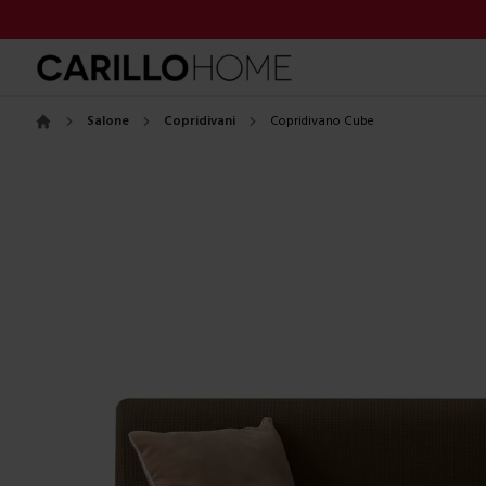
Salone
Copridivani
Copridivano Cube
Home
Images