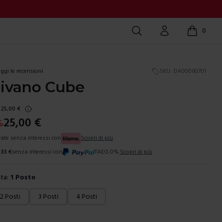
Cerca
Account
0
items in c
ggi le recensioni
SKU:
DA00060701
divano Cube
25,00
€
25,00
€
%
 rate senza interessi con
Scopri di più
,33
€
senza interessi con
TAEG 0%.
Scopri di più
ta:
1 Posto
ura
2 Posti
3 Posti
4 Posti