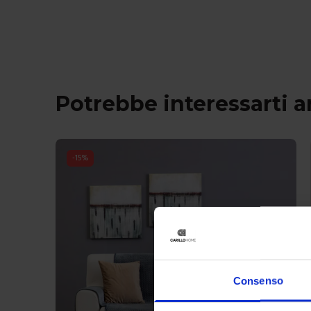
Potrebbe interessarti 
-
15
%
Consenso