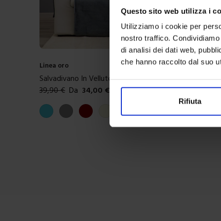
Questo sito web utilizza i c
Utilizziamo i cookie per perso
nostro traffico. Condividiamo 
di analisi dei dati web, pubbl
che hanno raccolto dal suo uti
Linea oro
Salvadivano In Velluto Cloud
39,90
€
Da
34,00
€
Colori disponibili
Rifiuta
Azzurro
Grigio
Bordeaux
Beige
Tortora