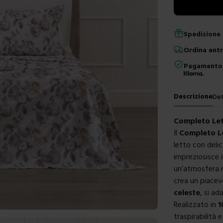
Spedizione 
Ordina
ent
Pagamento 
Descrizione
Det
Completo Let
Il
Completo Le
letto con deli
impreziosisce 
un’atmosfera r
crea un piacevo
celeste
, si ad
Realizzato in
1
traspirabilità