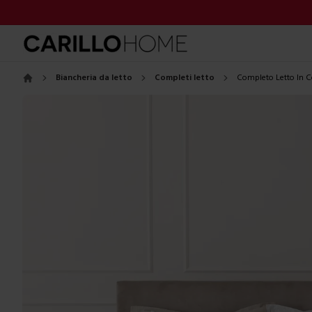
Biancheria da letto
Completi letto
Completo Letto In C
Home
Images