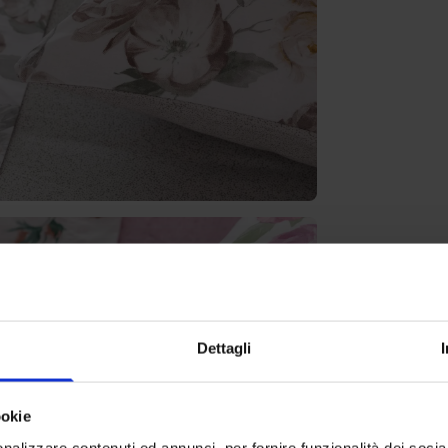
Dettagli
ookie
nalizzare contenuti ed annunci, per fornire funzionalità dei socia