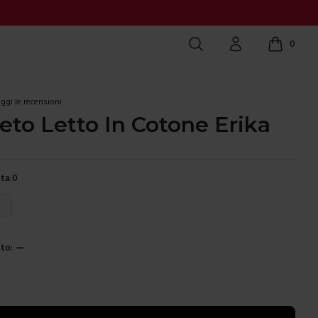
Cerca
Account
0
items in c
ggi le recensioni
to Letto In Cotone Erika
ta:
0
ura
to:
—
e