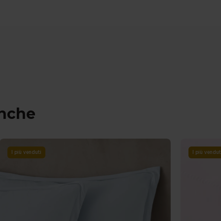
anche
I più venduti
-
30
%