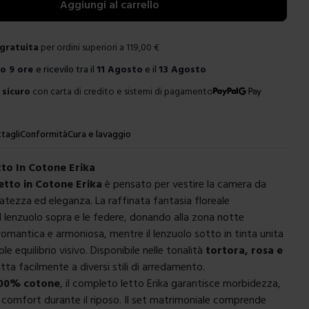
Aggiungi al carrello
gratuita
per ordini superiori a
119,00
€
ro
9 ore
e ricevilo tra il
11 Agosto
e il
13 Agosto
sicuro
con carta di credito e sistemi di pagamento
tagli
Conformità
Cura e lavaggio
to In Cotone Erika
tto in Cotone Erika
è pensato per vestire la camera da
catezza ed eleganza. La raffinata fantasia floreale
il lenzuolo sopra e le federe, donando alla zona notte
omantica e armoniosa, mentre il lenzuolo sotto in tinta unita
le equilibrio visivo. Disponibile nelle tonalità
tortora, rosa e
atta facilmente a diversi stili di arredamento.
00% cotone
, il completo letto Erika garantisce morbidezza,
 e comfort durante il riposo. Il set matrimoniale comprende