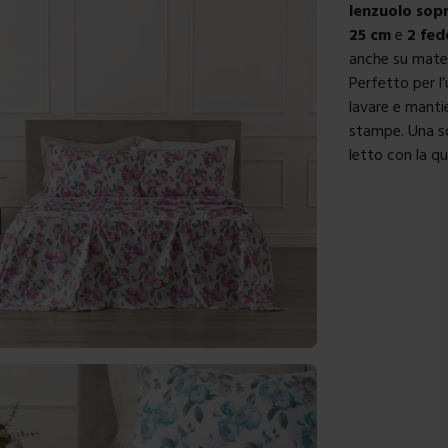
lenzuolo sop
25 cm
e
2 fed
anche su matera
Perfetto per l’
lavare e mantie
stampe. Una so
letto con la qu