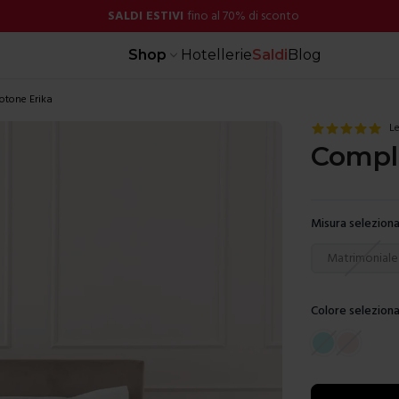
SALDI ESTIVI
fino al 70% di sconto
Shop
Hotellerie
Saldi
Blog
otone Erika
Le
Comple
Misura seleziona
Scegli una mis
Matrimoniale
Colore seleziona
Scegli un color