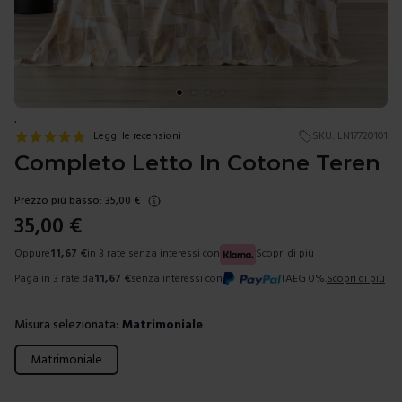
.
Leggi le recensioni
SKU:
LN17720101
Completo Letto In Cotone Teren
Prezzo più basso:
35,00
€
35,00
€
Oppure
11,67
€
in 3 rate senza interessi con
Scopri di più
Paga in 3 rate da
11,67
€
senza interessi con
TAEG 0%.
Scopri di più
Misura selezionata:
Matrimoniale
Scegli una misura
Matrimoniale