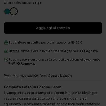
Colore selezionato:
Beige
Scegli un colore
Aggiungi al carrello
Spedizione gratuita
per ordini superiori a
119,00
€
Ordina
entro
3 ore
e ricevilo tra il
11 Agosto
e il
13 Agosto
Pagamento sicuro
con carta di credito e sistemi di pagamento
Descrizione
Dettagli
Conformità
Cura e lavaggio
Completo Letto In Cotone Teren
Il
Completo Letto Stampato Teren
è la scelta ideale per
vestire la camera da letto con uno stile moderno ed
equilibrato. La raffinata fantasia geometrica dona carattere