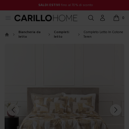
SALDI ESTIVI
fino al 70% di sconto
Open menu
Cerca
Account
0
items in
Biancheria da
Completi
Completo Letto In Cotone
letto
letto
Teren
Home