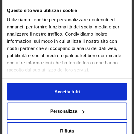
Questo sito web utilizza i cookie
Utilizziamo i cookie per personalizzare contenuti ed
Linea oro
annunci, per fornire funzionalità dei social media e per
Completo Letto In Cotone Erika
analizzare il nostro traffico. Condividiamo inoltre
34,90
€
Da
24,00
€
informazioni sul modo in cui utilizza il nostro sito con i
Colori disponibili
nostri partner che si occupano di analisi dei dati web,
Celeste
Rosa
pubblicità e social media, i quali potrebbero combinarle
con altre informazioni che ha fornito loro o che hanno
raccolto dal suo utilizzo dei loro servizi.
Accetta tutti
Personalizza
Rifiuta