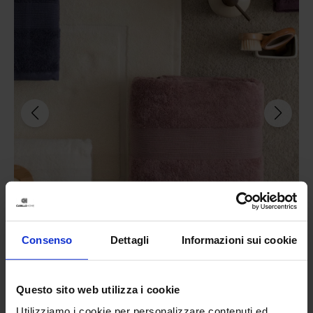
Consenso
Dettagli
Informazioni sui cookie
Riviera
Questo sito web utilizza i cookie
Telo Bagno Flower
34,90
€
Da
30,00
€
Utilizziamo i cookie per personalizzare contenuti ed