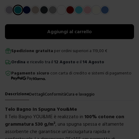
Scegli un colore
Aggiungi al carrello
Spedizione gratuita
per ordini superiori a
119,00
€
Ordina
e ricevilo tra il
12 Agosto
e il
14 Agosto
Pagamento sicuro
con carta di credito e sistemi di pagamento
Descrizione
Dettagli
Conformità
Cura e lavaggio
Telo Bagno In Spugna You&Me
Il Telo Bagno YOU&ME è realizzato in
100% cotone con
grammatura 530 g/m²
, una spugna spessa e altamente
assorbente che garantisce un’asciugatura rapida e
confortevole. La dimensione 95x145 cm permette di