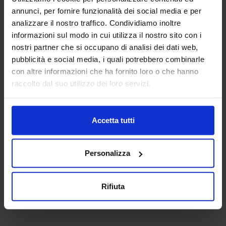
Colori disponibili
annunci, per fornire funzionalità dei social media e per
Carta da zucchero
Verde
Grigio
Marrone
Rosa
+
1
colore
analizzare il nostro traffico. Condividiamo inoltre
informazioni sul modo in cui utilizza il nostro sito con i
nostri partner che si occupano di analisi dei dati web,
pubblicità e social media, i quali potrebbero combinarle
con altre informazioni che ha fornito loro o che hanno
raccolto dal suo utilizzo dei loro servizi.
Accetta tutti
Personalizza
Rifiuta