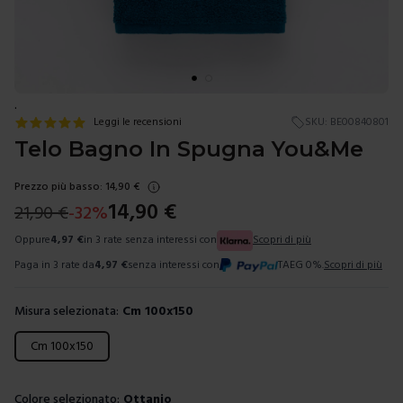
.
Leggi le recensioni
SKU:
BE00840801
Telo Bagno In Spugna You&Me
Prezzo più basso:
14,90
€
14,90
€
21,90
€
-
32
%
Oppure
4,97
€
in 3 rate senza interessi con
Scopri di più
Paga in 3 rate da
4,97
€
senza interessi con
TAEG 0%.
Scopri di più
Misura selezionata:
Cm 100x150
Scegli una misura
Cm 100x150
Colore selezionato:
Ottanio