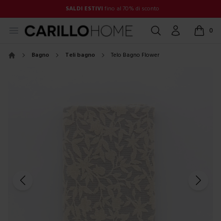
SALDI ESTIVI
fino al 70% di sconto
Open menu
Cerca
Account
0
items in
Bagno
Teli bagno
Telo Bagno Flower
Home