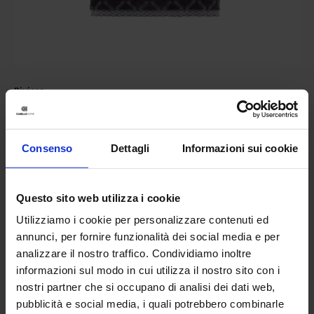
Riviera
Telo Bagno Tiles
34,90
€
Da
30,00
€
Colori disponibili
Consenso
Dettagli
Informazioni sui cookie
Grigio
Blue
Tortora
Viola
Bianco
+
1
colore
Questo sito web utilizza i cookie
Utilizziamo i cookie per personalizzare contenuti ed
annunci, per fornire funzionalità dei social media e per
analizzare il nostro traffico. Condividiamo inoltre
informazioni sul modo in cui utilizza il nostro sito con i
nostri partner che si occupano di analisi dei dati web,
pubblicità e social media, i quali potrebbero combinarle