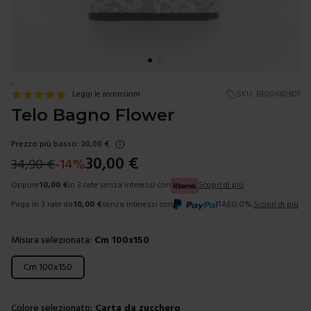
.
Leggi le recensioni
SKU:
BE00660601
Telo Bagno Flower
Prezzo più basso:
30,00
€
30,00
€
34,90
€
-
14
%
Oppure
10,00
€
in 3 rate senza interessi con
Scopri di più
Paga in 3 rate da
10,00
€
senza interessi con
TAEG 0%.
Scopri di più
Misura selezionata:
Cm 100x150
Scegli una misura
Cm 100x150
Colore selezionato:
Carta da zucchero