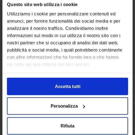
Questo sito web utilizza i cookie
Riviera
Utilizziamo i cookie per personalizzare contenuti ed
Accappatoio Jacquard Groovy Wave
annunci, per fornire funzionalità dei social media e per
69,90
€
Da
49,90
€
analizzare il nostro traffico. Condividiamo inoltre
Colori disponibili
informazioni sul modo in cui utilizza il nostro sito con i
Multicolore
nostri partner che si occupano di analisi dei dati web,
pubblicità e social media, i quali potrebbero combinarle
con altre informazioni che ha fornito loro o che hanno
raccolto dal suo utilizzo dei loro servizi.
Accetta tutti
Personalizza
Rifiuta