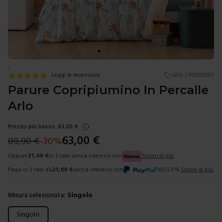
.
Leggi le recensioni
SKU:
LF08150101
Parure Copripiumino In Percalle
Arlo
Prezzo più basso:
63,00
€
63,00
€
89,90
€
-
30
%
Oppure
21,00
€
in 3 rate senza interessi con
Scopri di più
Paga in 3 rate da
21,00
€
senza interessi con
TAEG 0%.
Scopri di più
Misura selezionata:
Singolo
Scegli una misura
Singolo