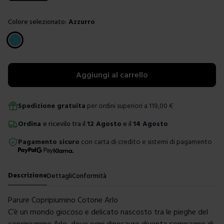
Colore selezionato:
Azzurro
Scegli un colore
Aggiungi al carrello
Spedizione gratuita
per ordini superiori a
119,00
€
Ordina
e ricevilo tra il
12 Agosto
e il
14 Agosto
Pagamento sicuro
con carta di credito e sistemi di pagamento
Descrizione
Dettagli
Conformità
Parure Copripiumino Cotone Arlo
C’è un mondo giocoso e delicato nascosto tra le pieghe del
copripiumino Arlo, dove ogni dinosauro diventa compagno di