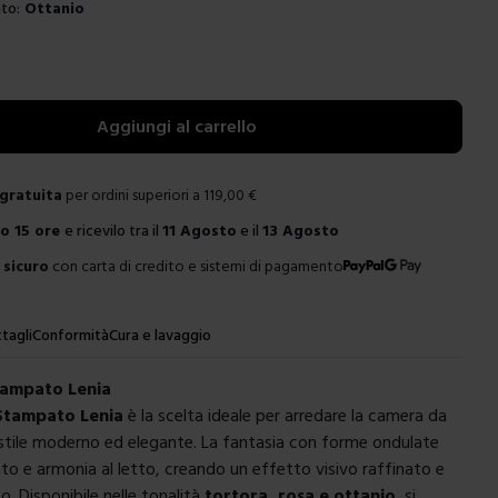
to:
Ottanio
e
Aggiungi al carrello
gratuita
per ordini superiori a
119,00
€
ro
15 ore
e ricevilo tra il
11 Agosto
e il
13 Agosto
sicuro
con carta di credito e sistemi di pagamento
tagli
Conformità
Cura e lavaggio
tampato Lenia
Stampato Lenia
è la scelta ideale per arredare la camera da
stile moderno ed elegante. La fantasia con forme ondulate
 e armonia al letto, creando un effetto visivo raffinato e
 Disponibile nelle tonalità
tortora, rosa e ottanio
, si