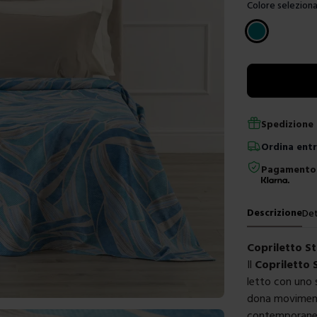
Colore seleziona
Scegli un color
Spedizione 
Ordina
ent
Pagamento 
Descrizione
Det
Copriletto S
Il
Copriletto 
letto con uno 
dona movimento
contemporaneo.