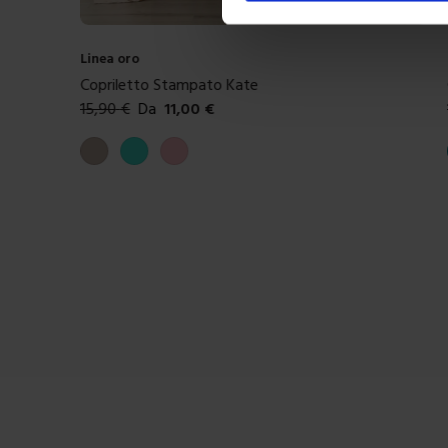
Linea oro
Copriletto Stampato Kate
15,90
€
Da
11,00
€
Colori disponibili
Tortora
Celeste
Rosa