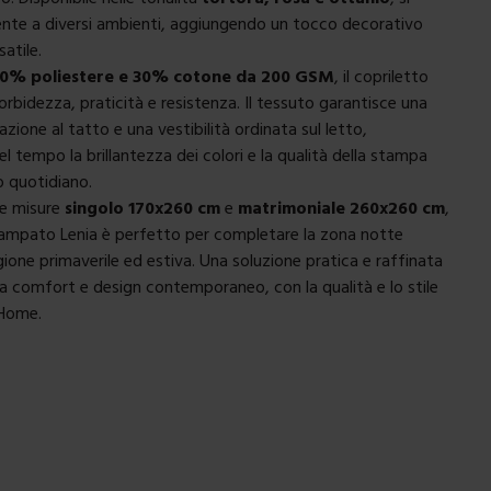
nte a diversi ambienti, aggiungendo un tocco decorativo
satile.
0% poliestere e 30% cotone da 200 GSM
, il copriletto
orbidezza, praticità e resistenza. Il tessuto garantisce una
zione al tatto e una vestibilità ordinata sul letto,
 tempo la brillantezza dei colori e la qualità della stampa
o quotidiano.
lle misure
singolo 170x260 cm
e
matrimoniale 260x260 cm
,
stampato Lenia è perfetto per completare la zona notte
gione primaverile ed estiva. Una soluzione pratica e raffinata
ra comfort e design contemporaneo, con la qualità e lo stile
 Home.