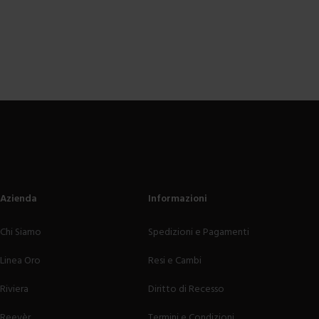
Azienda
Informazioni
Chi Siamo
Spedizioni e Pagamenti
Linea Oro
Resi e Cambi
Riviera
Diritto di Recesso
Reevèr
Termini e Condizioni