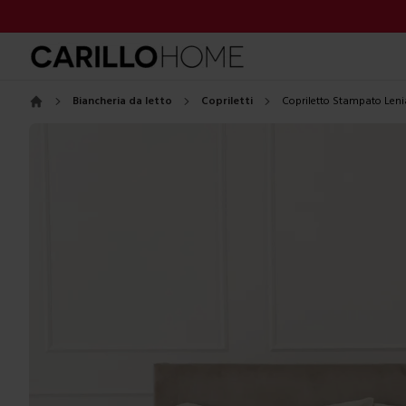
Biancheria da letto
Copriletti
Copriletto Stampato Leni
Home
Images