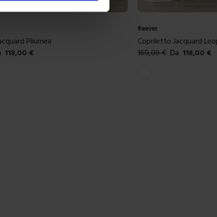
Reever
Jacquard Pliumea
Copriletto Jacquard Le
a
118,00
€
169,00
€
Da
118,00
€
ibili
Colori disponibili
Bianco