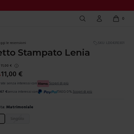
Cerca
Account
0
items in c
ggi le recensioni
SKU:
LD04310301
etto Stampato Lenia
11,00
€
11,00
€
%
 rate senza interessi con
Scopri di più
,67
€
senza interessi con
TAEG 0%.
Scopri di più
ta:
Matrimoniale
ura
Singolo