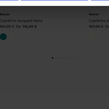
Reever
Reever
Copriletto Jacquard Verny
Copriletto 
169,00
€
Da
118,00
€
169,00
€
D
Colori disponibili
Colori dispon
Ottanio
Avorio
Avorio