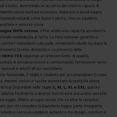
mal o boho, diventando un accento decorativo capace di
ambiente senza risultare eccessivo. Abbinato a tessili bagno
 materiali naturali come legno e pietra, crea un equilibrio
arattere e armonia visiva.
pugna 100% cotone
, offre un’elevata capacità assorbente
acevole morbidezza al tatto. La fibra naturale garantisce
 e comfort immediato sulla pelle, rendendolo ideale sia dopo la
 momenti di relax domestico. La presenza della
ne OEKO TEX
aggiunge un ulteriore livello di qualità,
assenza di sostanze nocive e confermando l’attenzione verso
i, durevoli e adatti all’uso quotidiano.
ista funzionale, il taglio è studiato per accompagnare il corpo
a, mentre cintura e tasche aumentano la praticità senza
stetica. Disponibile nelle taglie
S, M, L, XL e XXL
, questo
 adatta facilmente a diverse fisicità ed è una scelta versatile
a regalo. Wild è un capo tessile che va oltre la semplice
ato per chi considera la biancheria bagno parte integrante
’arredo e cerca un equilibrio autentico tra design, comfort e