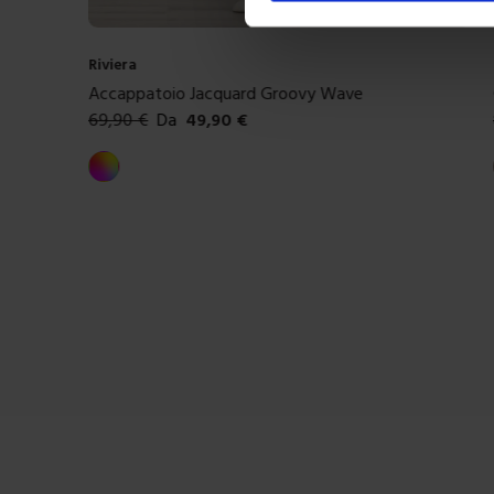
Riviera
Completo Lenzuolo Copriletto In Percalle Ciuffi
84,90
€
Da
59,00
€
Colori disponibili
Tortora