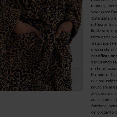
moderni, mini
valorizzare l’
tinta unita o a
raffinato tra c
Realizzato in
s
unita a una pi
traspirabilità
doccia che nei
certificazio
assicurando l’
materiali sicur
Dal punto di v
con naturalezz
rinunciare all’e
accappatoio si
anche come ide
funzione, pens
del progetto d