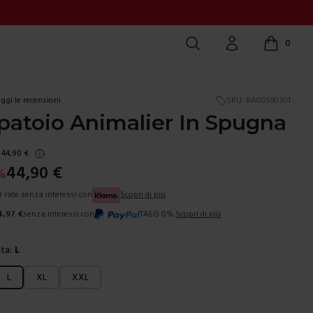
Cerca
Account
0
items in c
ggi le recensioni
SKU:
BA00590301
atoio Animalier In Spugna
44,90
€
44,90
€
%
3 rate senza interessi con
Scopri di più
4,97
€
senza interessi con
TAEG 0%.
Scopri di più
ta:
L
ura
L
XL
XXL