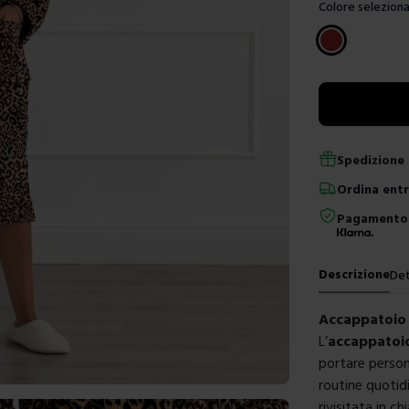
Colore seleziona
Scegli un color
Spedizione 
Ordina
ent
Pagamento 
Descrizione
Det
Accappatoio 
L’
accappatoio
portare person
routine quotid
rivisitata in 