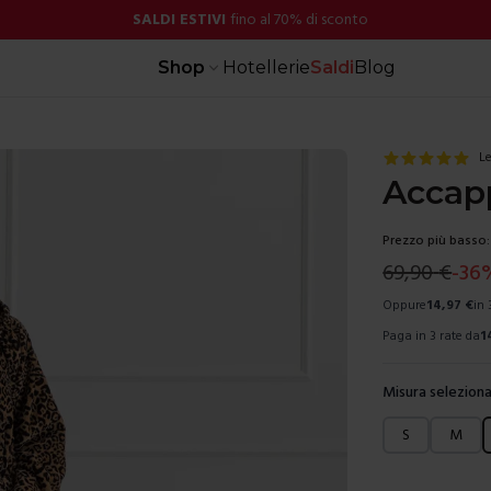
SALDI ESTIVI
fino al 70% di sconto
Shop
Hotellerie
Saldi
Blog
Le
Accapp
Prezzo più basso:
69,90
€
-
36
Oppure
14,97
€
in 
Paga in 3 rate da
1
Misura seleziona
Scegli una mis
S
M