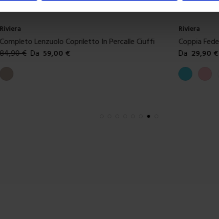
Riviera
Riviera
Coppia Federe Rinfrescante BeCool®
Lenzuolo So
Da
29,90
€
Da
29,90
€
Colori disponibili
Colori dispon
Azzurro
Rosa
Bianco
Avorio
Grigio perla
Bianco
Verde