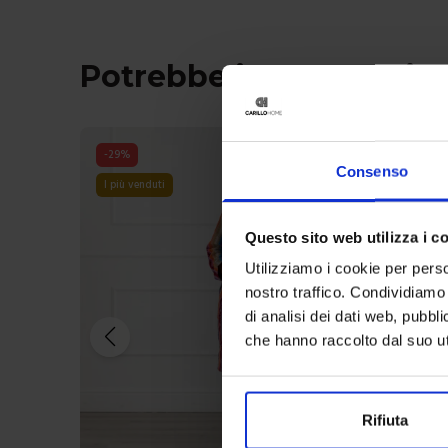
Potrebbe interessarti 
-
31
%
Consenso
I più venduti
Questo sito web utilizza i c
Utilizziamo i cookie per perso
nostro traffico. Condividiamo 
di analisi dei dati web, pubbl
che hanno raccolto dal suo uti
Rifiuta