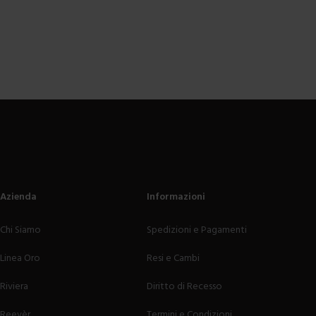
Azienda
Informazioni
Chi Siamo
Spedizioni e Pagamenti
Linea Oro
Resi e Cambi
Riviera
Diritto di Recesso
Reevèr
Termini e Condizioni