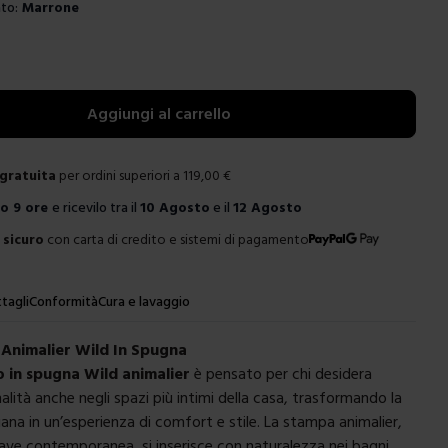
to:
Marrone
e
Aggiungi al carrello
gratuita
per ordini superiori a
119,00
€
ro
9 ore
e ricevilo tra il
10 Agosto
e il
12 Agosto
sicuro
con carta di credito e sistemi di pagamento
tagli
Conformità
Cura e lavaggio
Animalier Wild In Spugna
 in spugna Wild animalier
è pensato per chi desidera
alità anche negli spazi più intimi della casa, trasformando la
iana in un’esperienza di comfort e stile. La stampa animalier,
chiave contemporanea, si inserisce con naturalezza nei bagni