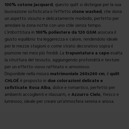
100% cotone jacquard
, questo quilt si distingue per la sua
lavorazione sofisticata e l’effetto
stone washed
, che dona
un aspetto vissuto e delicatamente morbido, perfetto per
arredare la zona notte con uno stile senza tempo.
L’imbottitura in
100% poliestere da 120 GSM
assicura il
giusto equilibrio tra leggerezza e calore, rendendolo ideale
per le mezze stagioni o come strato decorativo sopra il
piumone nei mesi più freddi. La
trapuntatura a capo
esalta
la struttura del tessuto, aggiungendo profondità e texture
per un effetto visivo raffinato e armonioso.
Disponibile nella misura
matrimoniale 260x260 cm
, il
quilt
CHLOÉ
è proposto in
due colorazioni delicate e
sofisticate
:
Rosa Alba
, dolce e romantico, perfetto per
ambienti accoglienti e rilassanti, e
Azzurro Cielo
, fresco e
luminoso, ideale per creare un’atmosfera serena e ariosa.