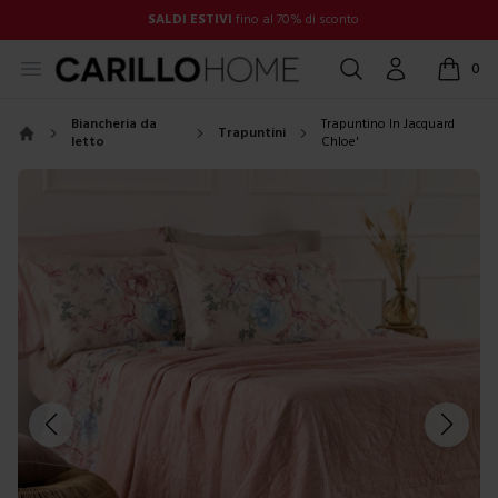
SALDI ESTIVI
fino al 70% di sconto
Open menu
Cerca
Account
0
items in
Biancheria da
Trapuntino In Jacquard
Trapuntini
letto
Chloe'
Home