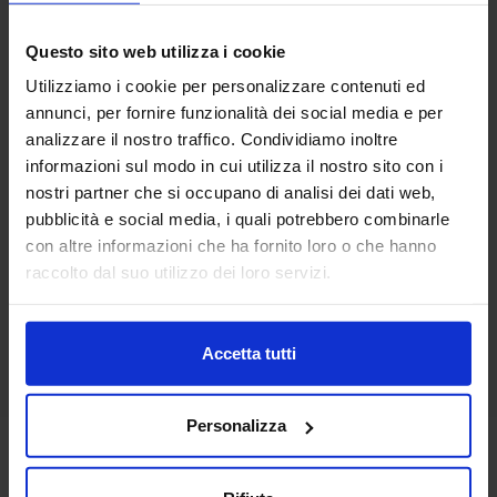
Questo sito web utilizza i cookie
Utilizziamo i cookie per personalizzare contenuti ed
annunci, per fornire funzionalità dei social media e per
Linea oro
analizzare il nostro traffico. Condividiamo inoltre
Trapunta In Microfibra Milot
informazioni sul modo in cui utilizza il nostro sito con i
69,90
€
Da
35,00
€
nostri partner che si occupano di analisi dei dati web,
Colori disponibili
Blue
Bordeaux
pubblicità e social media, i quali potrebbero combinarle
con altre informazioni che ha fornito loro o che hanno
raccolto dal suo utilizzo dei loro servizi.
Accetta tutti
Personalizza