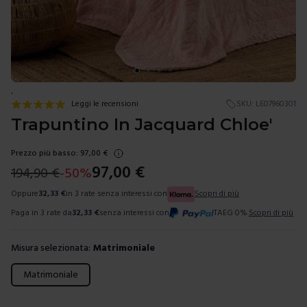
.
Leggi le recensioni
SKU:
LE07960301
Trapuntino In Jacquard Chloe'
Prezzo più basso:
97,00
€
97,00
€
194,90
€
-
50
%
Oppure
32,33
€
in 3 rate senza interessi con
Scopri di più
Paga in 3 rate da
32,33
€
senza interessi con
TAEG 0%.
Scopri di più
Misura selezionata:
Matrimoniale
Scegli una misura
Matrimoniale