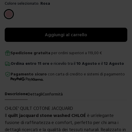
Colore selezionato:
Rosa
Scegli un colore
Aggiungi al carrello
Spedizione gratuita
per ordini superiori a
119,00
€
Ordina
entro
11 ore
e ricevilo tra il
10 Agosto
e il
12 Agosto
Pagamento sicuro
con carta di credito e sistemi di pagamento
Descrizione
Dettagli
Conformità
CHLOE' QUILT COTONE JACQUARD
Il
quilt jacquard stone washed CHLOÉ
è un’elegante
fusione di raffinatezza e comfort, perfetto per chi ama i
dettagli ricercati e la qualità dei tessuti naturali. Realizzato in