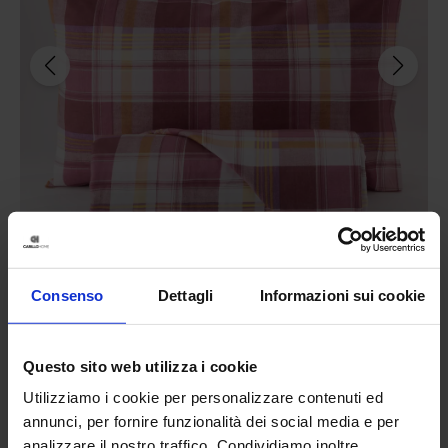
Consenso
Dettagli
Informazioni sui cookie
Linea oro
Parure Copripiumino In Cotone Milot
44,90
€
Da
22,00
€
Questo sito web utilizza i cookie
Colori disponibili
Rosa
Utilizziamo i cookie per personalizzare contenuti ed
annunci, per fornire funzionalità dei social media e per
analizzare il nostro traffico. Condividiamo inoltre