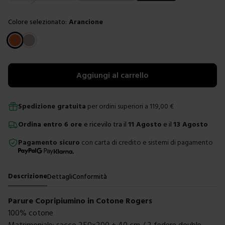
Colore selezionato:
Arancione
Scegli un colore
Aggiungi al carrello
Spedizione gratuita
per ordini superiori a
119,00
€
Ordina
entro
6 ore
e ricevilo tra il
11 Agosto
e il
13 Agosto
Pagamento sicuro
con carta di credito e sistemi di pagamento
Descrizione
Dettagli
Conformità
Parure Copripiumino in Cotone Rogers
100% cotone
Matrimoniale: sacco 250x200 + 40 cm / 2 federe double