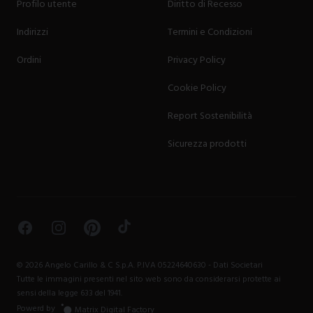
Profilo utente
Diritto di Recesso
Indirizzi
Termini e Condizioni
Ordini
Privacy Policy
Cookie Policy
Report Sostenibilità
Sicurezza prodotti
Facebook
Instagram
Pinterest
TikTok
©
2026
Angelo Carillo & C S.p.A. P.IVA 05224640630 -
Dati Societari
Tutte le immagini presenti nel sito web sono da considerarsi protette ai
sensi della legge 633 del 1941.
Powerd by
Matrix Digital Factory