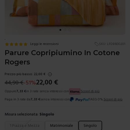
.
Leggi le recensioni
SKU:
LF08600201
Parure Copripiumino In Cotone
Rogers
Prezzo più basso:
22,00
€
22,00
€
44,90
€
-
51
%
Oppure
7,33
€
in 3 rate senza interessi con
Scopri di più
Paga in 3 rate da
7,33
€
senza interessi con
TAEG 0%.
Scopri di più
Misura selezionata:
Singolo
Scegli una misura
1 Piazza e Mezza
Matrimoniale
Singolo