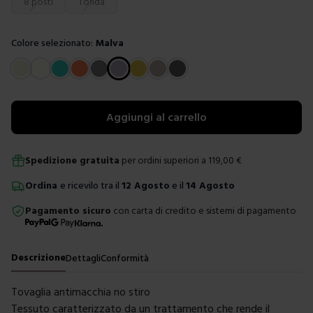
8 posti
Tonda
Colore selezionato:
Malva
Scegli un colore
Aggiungi al carrello
Spedizione gratuita
per ordini superiori a
119,00
€
Ordina
e ricevilo tra il
12 Agosto
e il
14 Agosto
Pagamento sicuro
con carta di credito e sistemi di pagamento
Descrizione
Dettagli
Conformità
Tovaglia antimacchia no stiro
Tessuto caratterizzato da un trattamento che rende il