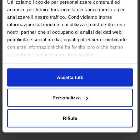
Utilizziamo i cookie per personalizzare contenuti ed
42,90
€
Da
36,00
€
annunci, per fornire funzionalità dei social media e per
Colori disponibili
Bianco
analizzare il nostro traffico. Condividiamo inoltre
informazioni sul modo in cui utilizza il nostro sito con i
nostri partner che si occupano di analisi dei dati web,
pubblicità e social media, i quali potrebbero combinarle
con altre informazioni che ha fornito loro o che hanno
raccolto dal suo utilizzo dei loro servizi.
Accetta tutti
Personalizza
Rifiuta