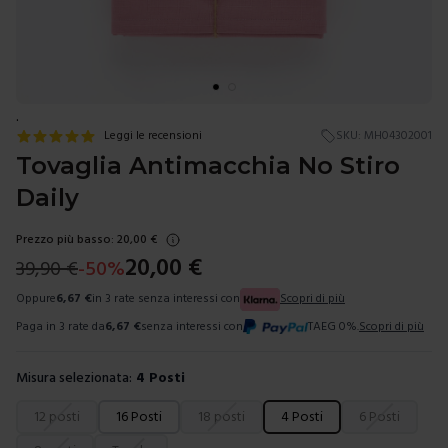
.
Leggi le recensioni
SKU:
MH04302001
Tovaglia Antimacchia No Stiro
Daily
Prezzo più basso:
20,00
€
20,00
€
39,90
€
-
50
%
Oppure
6,67
€
in 3 rate senza interessi con
Scopri di più
Paga in 3 rate da
6,67
€
senza interessi con
TAEG 0%.
Scopri di più
Misura selezionata:
4 Posti
Scegli una misura
12 posti
16 Posti
18 posti
4 Posti
6 Posti