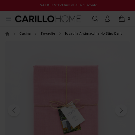
SALDI ESTIVI
fino al 70% di sconto
Open menu
Cerca
Account
0
items in
Cucina
Tovaglie
Tovaglia Antimacchia No Stiro Daily
Home