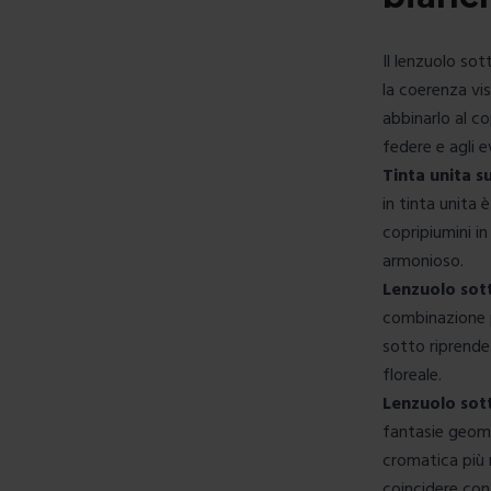
Il lenzuolo so
la coerenza vis
abbinarlo al
co
federe
e agli 
Tinta unita s
in tinta unita 
copripiumini in
armonioso.
Lenzuolo sott
combinazione pi
sotto riprende
floreale.
Lenzuolo sott
fantasie geome
cromatica più 
coincidere con 