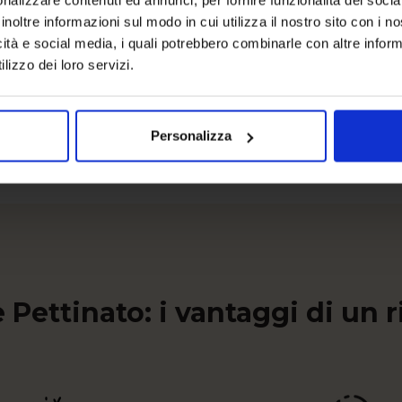
inoltre informazioni sul modo in cui utilizza il nostro sito con i 
OEKO TEX
icità e social media, i quali potrebbero combinarle con altre inform
lizzo dei loro servizi.
300 fili
Personalizza
 Pettinato: i vantaggi di un 