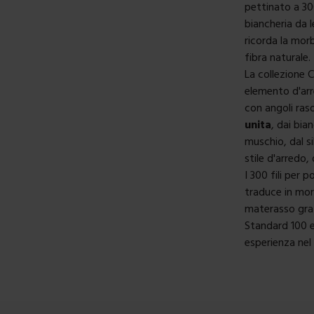
pettinato a 300
biancheria da l
ricorda la mor
fibra naturale.
La collezione 
elemento d'arr
con angoli ras
unita
, dai bia
muschio, dal si
stile d'arredo,
I 300 fili per
traduce in mor
materasso gra
Standard 100 e
esperienza nel 