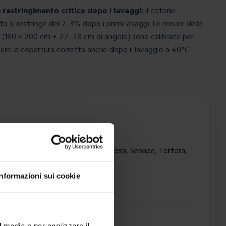
 restringimento critico dopo i lavaggi:
il cotone
to si restringe del 2–3% dopo i primi lavaggi. Le misure dello
(180 × 200 cm + 27–28 cm di angolo) sono calibrate per
re la copertura corretta anche dopo il lavaggio a 40°C.
igio chiaro, Miele, Nero, Ottanio, Rosa, Senape, Tortora,
Informazioni sui cookie
l media e per analizzare il