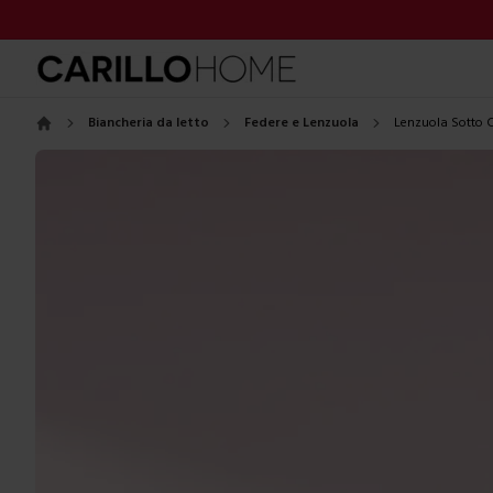
Biancheria da letto
Federe e Lenzuola
Lenzuola Sotto 
Home
Images