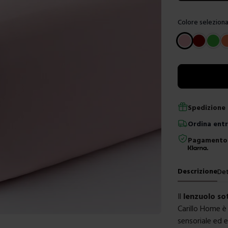
Colore seleziona
Scegli un color
Spedizione 
Ordina
ent
Pagamento 
Descrizione
Det
Il
lenzuolo so
Carillo Home è
sensoriale ed 