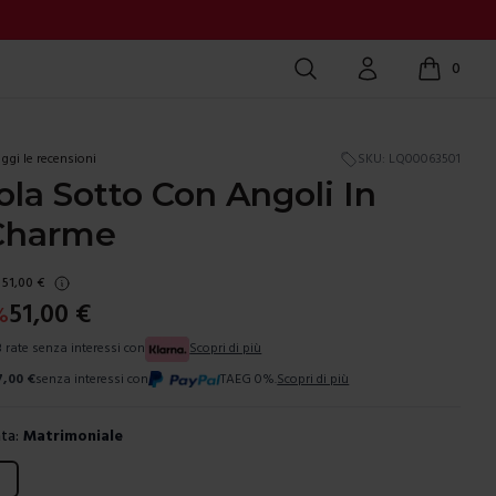
Cerca
Account
0
items in c
ggi le recensioni
SKU:
LQ00063501
la Sotto Con Angoli In
Charme
51,00
€
51,00
€
%
3 rate senza interessi con
Scopri di più
7,00
€
senza interessi con
TAEG 0%.
Scopri di più
ta:
Matrimoniale
ura