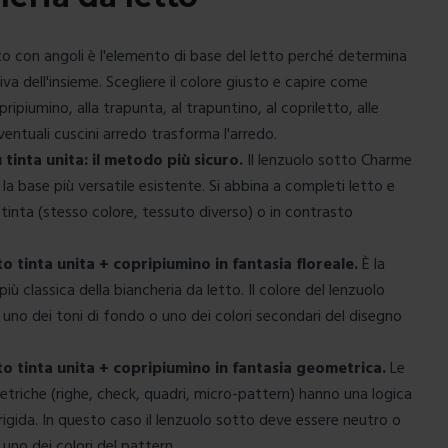
tto con angoli è l'elemento di base del letto perché determina
iva dell'insieme. Scegliere il colore giusto e capire come
pripiumino
, alla
trapunta
, al
trapuntino
, al
copriletto
, alle
eventuali
cuscini arredo
trasforma l'arredo.
u tinta unita: il metodo più sicuro.
Il lenzuolo sotto Charme
è la base più versatile esistente. Si abbina a
completi letto
e
 tinta (stesso colore, tessuto diverso) o in contrasto
o tinta unita + copripiumino in fantasia floreale.
È la
ù classica della biancheria da letto. Il colore del lenzuolo
 uno dei toni di fondo o uno dei colori secondari del disegno
o tinta unita + copripiumino in fantasia geometrica.
Le
triche (righe, check, quadri, micro-pattern) hanno una logica
rigida. In questo caso il lenzuolo sotto deve essere neutro o
uno dei colori del pattern.