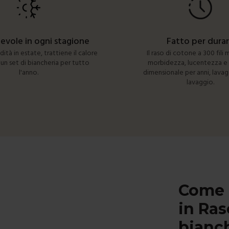
evole in ogni stagione
Fatto per dura
ità in estate, trattiene il calore
Il raso di cotone a 300 fili
 un set di biancheria per tutto
morbidezza, lucentezza e s
l'anno.
dimensionale per anni, lava
lavaggio.
Come 
in Ras
bianch