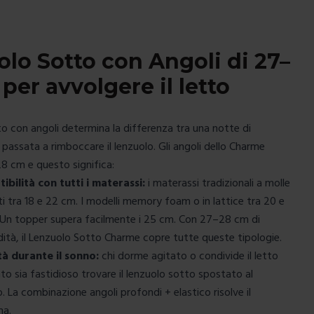
lo Sotto con Angoli di 27–
per avvolgere il letto
to con angoli
determina la differenza tra una notte di
passata a rimboccare il lenzuolo. Gli angoli dello Charme
8 cm e questo significa:
ibilità con tutti i materassi:
i materassi tradizionali a molle
ti tra 18 e 22 cm. I modelli memory foam o in lattice tra 20 e
 Un
topper
supera facilmente i 25 cm. Con 27–28 cm di
ità, il Lenzuolo Sotto Charme copre tutte queste tipologie.
ità durante il sonno:
chi dorme agitato o condivide il letto
to sia fastidioso trovare il lenzuolo sotto spostato al
. La combinazione angoli profondi + elastico risolve il
ma.