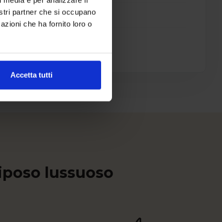
nostri partner che si occupano
azioni che ha fornito loro o
Accetta tutti
riposo lussuoso