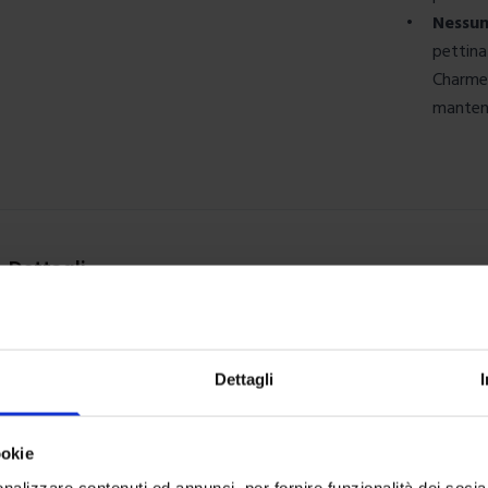
•
Nessun
pettina
Charme 
mantene
Dettagli
Argento, Beige, Bianco, Blue, Bordeaux, Corallo, Corda, Grigio, Gr
Verde, Verde muschio
Dettagli
100% Raso di Cotone
ookie
Sotto cm 180x200 + angoli cm 27
nalizzare contenuti ed annunci, per fornire funzionalità dei socia