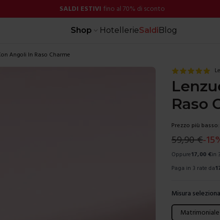
SALDI ESTIVI
fino al 70% di sconto
Shop
Hotellerie
Saldi
Blog
Con Angoli In Raso Charme
Le
Lenzuo
Raso 
Prezzo più basso:
59,90
€
-
15
Oppure
17,00
€
in 
Paga in 3 rate da
1
Misura seleziona
Scegli una mis
Matrimoniale