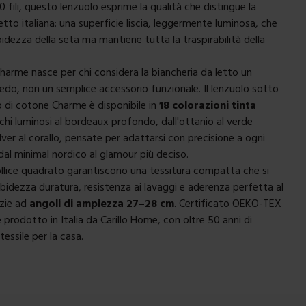
 fili, questo lenzuolo esprime la qualità che distingue la
etto italiana: una superficie liscia, leggermente luminosa, che
bidezza della seta ma mantiene tutta la traspirabilità della
Charme nasce per chi considera la
biancheria da letto
un
edo, non un semplice accessorio funzionale. Il lenzuolo sotto
o di cotone Charme è disponibile in
18 colorazioni tinta
nchi luminosi al bordeaux profondo, dall'ottanio al verde
lver al corallo, pensate per adattarsi con precisione a ogni
 dal minimal nordico al glamour più deciso.
 pollice quadrato garantiscono una tessitura compatta che si
bidezza duratura, resistenza ai lavaggi e aderenza perfetta al
zie ad
angoli di ampiezza 27–28 cm
. Certificato OEKO-TEX
 prodotto in Italia da Carillo Home, con oltre 50 anni di
tessile per la casa.