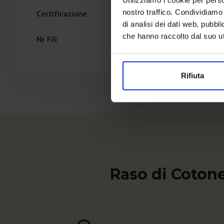
nostro traffico. Condividiamo 
Certificazione
di analisi dei dati web, pubbl
che hanno raccolto dal suo uti
Nr Fili
Rifiuta
Raso di Cotone