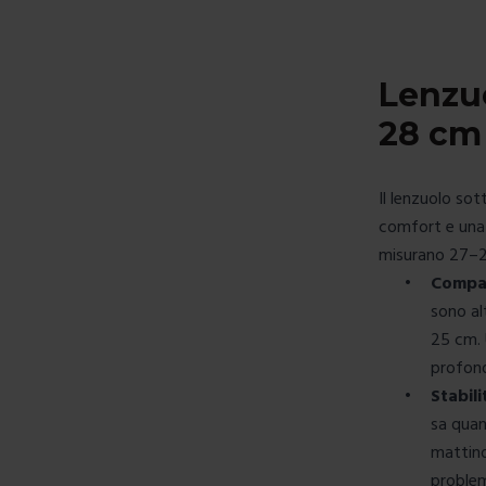
Lenzuo
28 cm 
Il
lenzuolo sot
comfort e una 
misurano 27–2
•
Compat
sono al
25 cm.
profond
•
Stabil
sa quan
mattino
proble