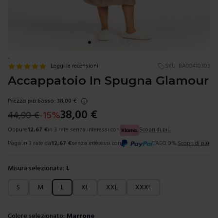
.
Leggi le recensioni
SKU:
BA00410303
Accappatoio In Spugna Glamour
Prezzo più basso:
38,00
€
38,00
€
44,90
€
-
15
%
Oppure
12,67
€
in 3 rate senza interessi con
Scopri di più
Paga in 3 rate da
12,67
€
senza interessi con
TAEG 0%.
Scopri di più
Misura selezionata:
L
Scegli una misura
S
M
L
XL
XXL
XXXL
Colore selezionato:
Marrone