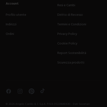
Account
Resi e Cambi
Profilo utente
Diritto di Recesso
Indirizzi
Termini e Condizioni
Ordini
Privacy Policy
Cookie Policy
Report Sostenibilità
Sicurezza prodotti
Facebook
Instagram
Pinterest
TikTok
©
2026
Angelo Carillo & C S.p.A. P.IVA 05224640630 -
Dati Societari