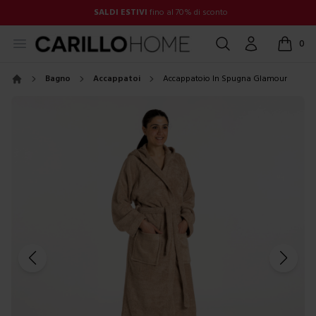
SALDI ESTIVI
fino al 70% di sconto
Open menu
Cerca
Account
0
items in
Bagno
Accappatoi
Accappatoio In Spugna Glamour
Home