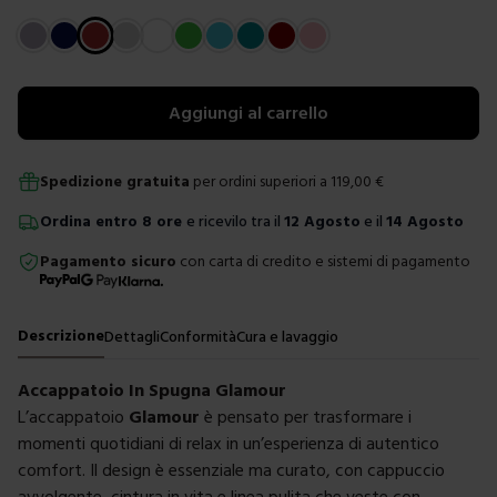
Scegli un colore
Aggiungi al carrello
Spedizione gratuita
per ordini superiori a
119,00
€
Ordina
entro
8 ore
e ricevilo tra il
12 Agosto
e il
14 Agosto
Pagamento sicuro
con carta di credito e sistemi di pagamento
Descrizione
Dettagli
Conformità
Cura e lavaggio
Accappatoio In Spugna Glamour
L’accappatoio
Glamour
è pensato per trasformare i
momenti quotidiani di relax in un’esperienza di autentico
comfort. Il design è essenziale ma curato, con cappuccio
avvolgente, cintura in vita e linea pulita che veste con