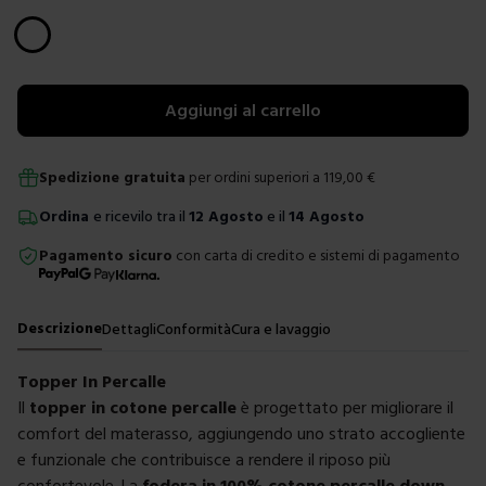
Scegli un colore
Aggiungi al carrello
Spedizione gratuita
per ordini superiori a
119,00
€
Ordina
e ricevilo tra il
12 Agosto
e il
14 Agosto
Pagamento sicuro
con carta di credito e sistemi di pagamento
Descrizione
Dettagli
Conformità
Cura e lavaggio
Topper In Percalle
Il
topper in cotone percalle
è progettato per migliorare il
comfort del materasso, aggiungendo uno strato accogliente
e funzionale che contribuisce a rendere il riposo più
confortevole. La
fodera in 100% cotone percalle down