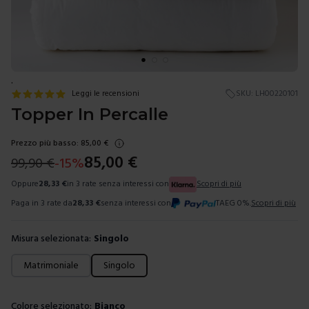
.
Leggi le recensioni
SKU:
LH00220101
Topper In Percalle
Prezzo più basso:
85,00
€
85,00
€
99,90
€
-
15
%
Oppure
28,33
€
in 3 rate senza interessi con
Scopri di più
Paga in 3 rate da
28,33
€
senza interessi con
TAEG 0%.
Scopri di più
Misura selezionata:
Singolo
Scegli una misura
Matrimoniale
Singolo
Colore selezionato:
Bianco