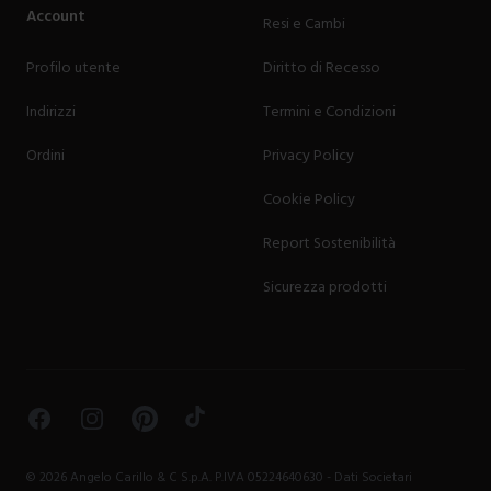
Account
Resi e Cambi
Profilo utente
Diritto di Recesso
Indirizzi
Termini e Condizioni
Ordini
Privacy Policy
Cookie Policy
Report Sostenibilità
Sicurezza prodotti
Facebook
Instagram
Pinterest
TikTok
©
2026
Angelo Carillo & C S.p.A. P.IVA 05224640630 -
Dati Societari