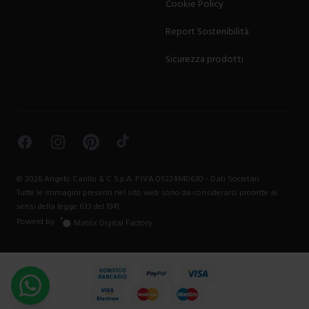
Cookie Policy
Report Sostenibilità
Sicurezza prodotti
Facebook
Instagram
Pinterest
TikTok
©
2026
Angelo Carillo & C S.p.A. P.IVA 05224640630 -
Dati Societari
Tutte le immagini presenti nel sito web sono da considerarsi protette ai
sensi della legge 633 del 1941.
Powerd by
Matrix Digital Factory