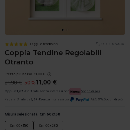
.
Leggi le recensioni
SKU:
ZF01970401
Coppia Tendine Regolabili
Otranto
Prezzo più basso:
11,00
€
11,00
€
21,90
€
-
50
%
Oppure
3,67
€
in 3 rate senza interessi con
Scopri di più
Paga in 3 rate da
3,67
€
senza interessi con
TAEG 0%.
Scopri di più
Misura selezionata:
Cm 60x150
Scegli una misura
Cm 60x150
Cm 60x230