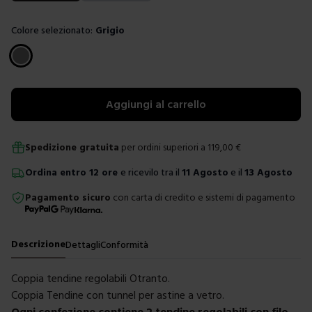
Colore selezionato:
Grigio
Scegli un colore
Aggiungi al carrello
Spedizione gratuita
per ordini superiori a
119,00
€
Ordina
entro
12 ore
e ricevilo tra il
11 Agosto
e il
13 Agosto
Pagamento sicuro
con carta di credito e sistemi di pagamento
Descrizione
Dettagli
Conformità
Coppia tendine regolabili Otranto.
Coppia Tendine con tunnel per astine a vetro.
Ogni confezione contiene 2 tendine regolabili con filo