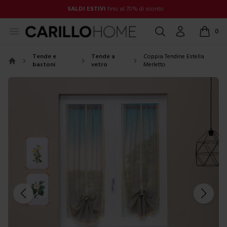
SALDI ESTIVI
fino al 70% di sconto
Open menu
Cerca
Account
0
items in
Tende e
Tende a
Coppia Tendine Estella
bastoni
vetro
Merletto
Home