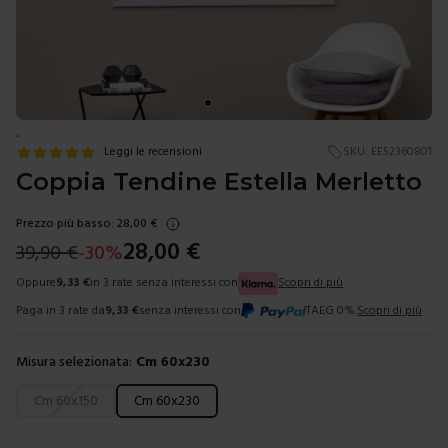
.
Leggi le recensioni
SKU:
EE52360801
Coppia Tendine Estella Merletto
Prezzo più basso:
28,00
€
28,00
€
39,90
€
-
30
%
Oppure
9,33
€
in 3 rate senza interessi con
Scopri di più
Paga in 3 rate da
9,33
€
senza interessi con
TAEG 0%.
Scopri di più
Misura selezionata:
Cm 60x230
Scegli una misura
Cm 60x150
Cm 60x230