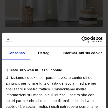
Linea oro
Tenda Confezionata Oslo
28,90
€
Da
20,00
€
Colori disponibili
Consenso
Dettagli
Informazioni sui cookie
Bianco ghiaccio
Grigio
Questo sito web utilizza i cookie
Utilizziamo i cookie per personalizzare contenuti ed
annunci, per fornire funzionalità dei social media e per
analizzare il nostro traffico. Condividiamo inoltre
informazioni sul modo in cui utilizza il nostro sito con i
nostri partner che si occupano di analisi dei dati web,
pubblicità e social media, i quali potrebbero combinarle