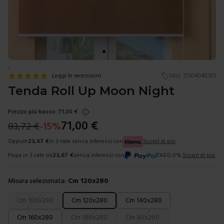
.
Leggi le recensioni
SKU:
ZG06040301
Tenda Roll Up Moon Night
Prezzo più basso:
71,00
€
71,00
€
83,72
€
-
15
%
Oppure
23,67
€
in 3 rate senza interessi con
Scopri di più
Paga in 3 rate da
23,67
€
senza interessi con
TAEG 0%.
Scopri di più
Misura selezionata:
Cm 120x280
Scegli una misura
Cm 100x280
Cm 120x280
Cm 140x280
Cm 160x280
Cm 180x280
Cm 80x200