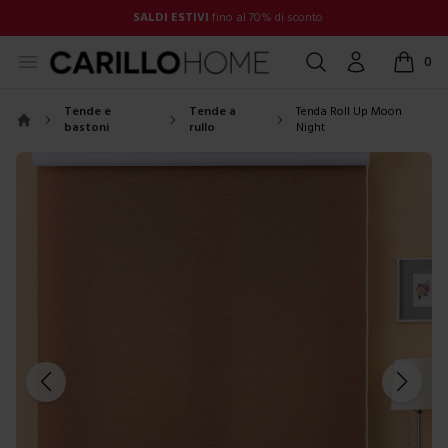
SALDI ESTIVI
fino al 70% di sconto
Open menu
Cerca
Account
0
items in
Tende e
Tende a
Tenda Roll Up Moon
bastoni
rullo
Night
Home