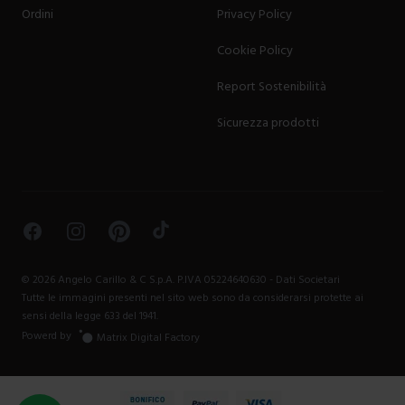
Ordini
Privacy Policy
Cookie Policy
Report Sostenibilità
Sicurezza prodotti
Facebook
Instagram
Pinterest
TikTok
©
2026
Angelo Carillo & C S.p.A. P.IVA 05224640630 -
Dati Societari
Tutte le immagini presenti nel sito web sono da considerarsi protette ai
sensi della legge 633 del 1941.
Powerd by
Matrix Digital Factory