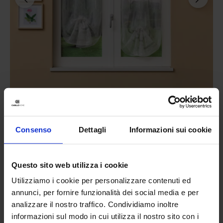
Linea oro
Tenda Confezionata Butterfly
Consenso
Dettagli
Informazioni sui cookie
29,90
€
Da
21,00
€
Colori disponibili
Multicolore
Questo sito web utilizza i cookie
Utilizziamo i cookie per personalizzare contenuti ed
annunci, per fornire funzionalità dei social media e per
analizzare il nostro traffico. Condividiamo inoltre
informazioni sul modo in cui utilizza il nostro sito con i