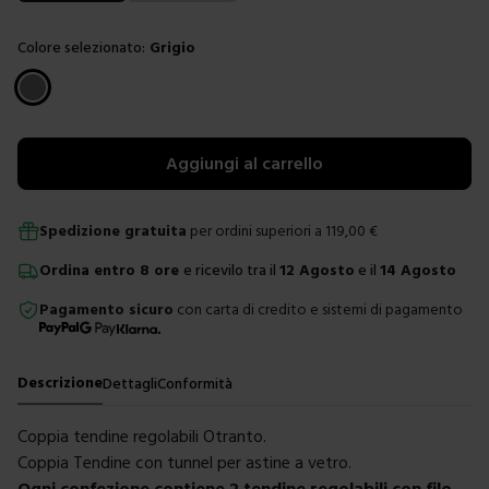
Colore selezionato:
Grigio
Scegli un colore
Aggiungi al carrello
Spedizione gratuita
per ordini superiori a
119,00
€
Ordina
entro
8 ore
e ricevilo tra il
12 Agosto
e il
14 Agosto
Pagamento sicuro
con carta di credito e sistemi di pagamento
Descrizione
Dettagli
Conformità
Coppia tendine regolabili Otranto.
Coppia Tendine con tunnel per astine a vetro.
Ogni confezione contiene 2 tendine regolabili con filo