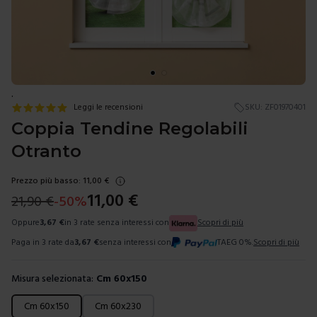
.
Leggi le recensioni
SKU:
ZF01970401
Coppia Tendine Regolabili
Otranto
Prezzo più basso:
11,00
€
11,00
€
21,90
€
-
50
%
Oppure
3,67
€
in 3 rate senza interessi con
Scopri di più
Paga in 3 rate da
3,67
€
senza interessi con
TAEG 0%.
Scopri di più
Misura selezionata:
Cm 60x150
Scegli una misura
Cm 60x150
Cm 60x230