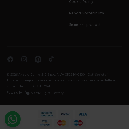
Cookie Policy
Report Sostenibilità
Sicurezza prodotti
Facebook
Instagram
Pinterest
TikTok
©
2026
Angelo Carillo & C S.p.A. P.IVA 05224640630 -
Dati Societari
Tutte le immagini presenti nel sito web sono da considerarsi protette ai
sensi della legge 633 del 1941.
Powerd by
Matrix Digital Factory