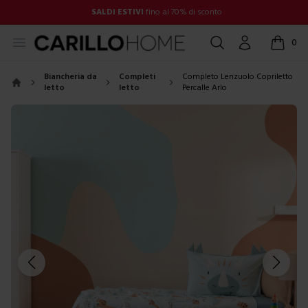
SALDI ESTIVI
fino al 70% di sconto
Open menu
Cerca
Account
0
items in
Biancheria da
Completi
Completo Lenzuolo Copriletto
letto
letto
Percalle Arlo
Home