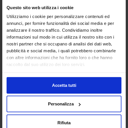
Questo sito web utilizza i cookie
Utilizziamo i cookie per personalizzare contenuti ed
Riviera
annunci, per fornire funzionalità dei social media e per
Parure Copripiumino In Percalle Nina
analizzare il nostro traffico. Condividiamo inoltre
89,90
€
Da
63,00
€
informazioni sul modo in cui utilizza il nostro sito con i
Colori disponibili
Rosa
nostri partner che si occupano di analisi dei dati web,
pubblicità e social media, i quali potrebbero combinarle
con altre informazioni che ha fornito loro o che hanno
raccolto dal suo utilizzo dei loro servizi.
Accetta tutti
Personalizza
Rifiuta