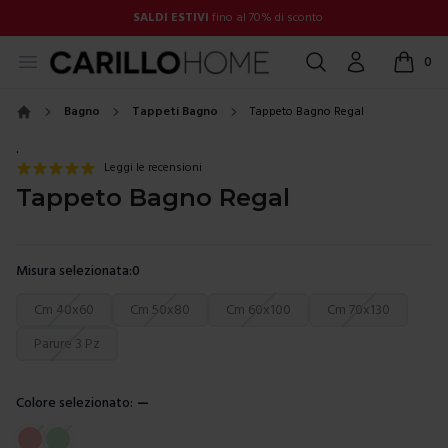
SALDI ESTIVI
fino al 70% di sconto
Open menu
Cerca
Account
0
items in
Bagno
Tappeti Bagno
Tappeto Bagno Regal
Home
.
Leggi le recensioni
Tappeto Bagno Regal
Misura selezionata:
0
Scegli una misura
Cm 40x60
Cm 50x80
Cm 60x100
Cm 70x130
Parure 3 Pz
Colore selezionato:
—
Scegli un colore