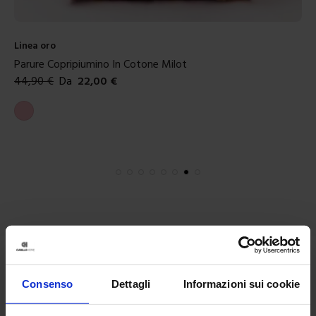
Linea oro
Parure Copripiumino In Cotone Milot
44,90
€
Da
22,00
€
Colori disponibili
Rosa
Consenso
Dettagli
Informazioni sui cookie