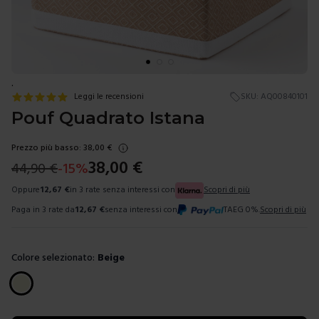
.
Leggi le recensioni
SKU:
AQ00840101
Pouf Quadrato Istana
Prezzo più basso:
38,00
€
38,00
€
44,90
€
-
15
%
Oppure
12,67
€
in 3 rate senza interessi con
Scopri di più
Paga in 3 rate da
12,67
€
senza interessi con
TAEG 0%.
Scopri di più
Colore selezionato:
Beige
Scegli un colore