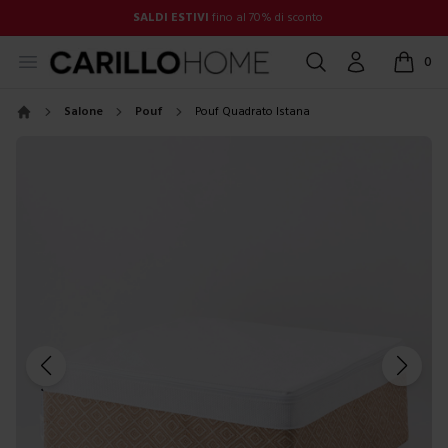
SALDI ESTIVI
fino al 70% di sconto
Open menu
Cerca
Account
0
items in
Salone
Pouf
Pouf Quadrato Istana
Home