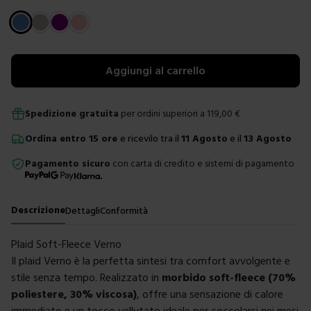
Scegli un colore
Aggiungi al carrello
Spedizione gratuita
per ordini superiori a
119,00
€
Ordina
entro
15 ore
e ricevilo tra il
11 Agosto
e il
13 Agosto
Pagamento sicuro
con carta di credito e sistemi di pagamento
Descrizione
Dettagli
Conformità
Plaid Soft-Fleece Verno
Il plaid Verno è la perfetta sintesi tra comfort avvolgente e
stile senza tempo. Realizzato in
morbido soft-fleece (70%
poliestere, 30% viscosa)
, offre una sensazione di calore
immediato e un tocco vellutato ideale per coccolarsi nei mesi