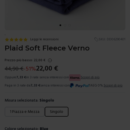
.
Leggi le recensioni
SKU:
DD06290401
Plaid Soft Fleece Verno
Prezzo più basso:
22,00
€
22,00
€
44,90
€
-
51
%
Oppure
7,33
€
in 3 rate senza interessi con
Scopri di più
Paga in 3 rate da
7,33
€
senza interessi con
TAEG 0%.
Scopri di più
Misura selezionata:
Singolo
Scegli una misura
1 Piazza e Mezza
Singolo
Colore selezionato:
Blue