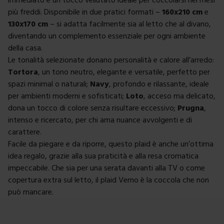
più freddi. Disponibile in due pratici formati –
160x210 cm
e
130x170 cm
– si adatta facilmente sia al letto che al divano,
diventando un complemento essenziale per ogni ambiente
della casa.
Le tonalità selezionate donano personalità e calore all’arredo:
Tortora
, un tono neutro, elegante e versatile, perfetto per
spazi minimal o naturali;
Navy
, profondo e rilassante, ideale
per ambienti moderni e sofisticati;
Loto
, acceso ma delicato,
dona un tocco di colore senza risultare eccessivo;
Prugna
,
intenso e ricercato, per chi ama nuance avvolgenti e di
carattere.
Facile da piegare e da riporre, questo plaid è anche un’ottima
idea regalo, grazie alla sua praticità e alla resa cromatica
impeccabile. Che sia per una serata davanti alla TV o come
copertura extra sul letto, il plaid Verno è la coccola che non
può mancare.