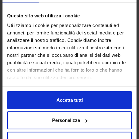
Questo sito web utilizza i cookie
Utilizziamo i cookie per personalizzare contenuti ed
annunci, per fornire funzionalità dei social media e per
Linea oro
analizzare il nostro traffico. Condividiamo inoltre
Parure Copripiumino In Cotone Milot
informazioni sul modo in cui utilizza il nostro sito con i
44,90
€
Da
22,00
€
nostri partner che si occupano di analisi dei dati web,
Colori disponibili
Rosa
pubblicità e social media, i quali potrebbero combinarle
con altre informazioni che ha fornito loro o che hanno
raccolto dal suo utilizzo dei loro servizi.
Accetta tutti
Personalizza