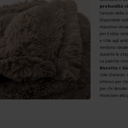
profondità vi
l’arredo della 
Disponibile ne
massima versat
per il relax se
e stile agli am
rendono ideale
durante le sta
La palette cro
Biscotto
e
Gi
stile d’arredo:
intenso per chi
per chi deside
rinunciare alla 