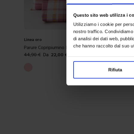
Questo sito web utilizza i c
Utilizziamo i cookie per perso
nostro traffico. Condividiamo 
di analisi dei dati web, pubbl
Linea oro
che hanno raccolto dal suo uti
Parure Copripiumino In Cotone Milot
44,90
€
Da
22,00
€
Colori disponibili
Rosa
Rifiuta