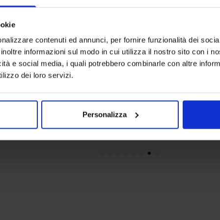
ookie
nalizzare contenuti ed annunci, per fornire funzionalità dei socia
inoltre informazioni sul modo in cui utilizza il nostro sito con i 
icità e social media, i quali potrebbero combinarle con altre inform
Riviera
Linea oro
lizzo dei loro servizi.
Parure Copripiumino In Flanella Cloudette
Trapunta In
89,90
€
Da
45,00
€
69,90
€
Da
Colori disponibili
Colori dispon
Ottanio
Rosa
Beige
Blue
Borde
Personalizza