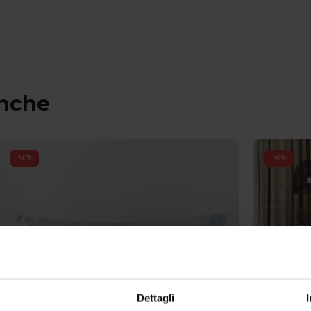
anche
-
50
%
-
50
%
Dettagli