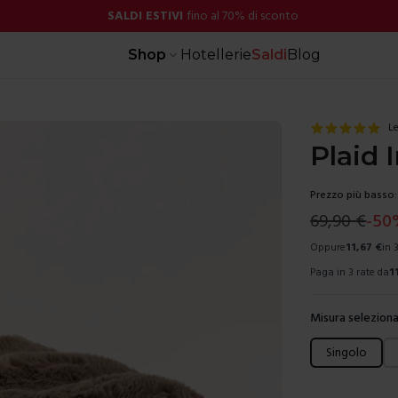
SALDI ESTIVI
fino al 70% di sconto
Shop
Hotellerie
Saldi
Blog
Le
Plaid 
Prezzo più basso:
69,90
€
-
50
Oppure
11,67
€
in 
Paga in 3 rate da
1
Misura seleziona
Scegli una mis
Singolo