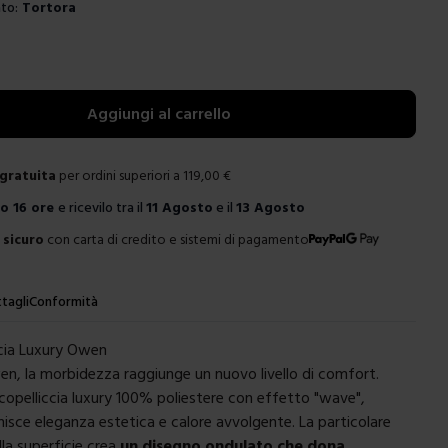
to:
Tortora
e
Aggiungi al carrello
gratuita
per ordini superiori a
119,00
€
ro
16 ore
e ricevilo tra il
11 Agosto
e il
13 Agosto
sicuro
con carta di credito e sistemi di pagamento
tagli
Conformità
ccia Luxury Owen
wen, la morbidezza raggiunge un nuovo livello di comfort.
ecopelliccia luxury 100% poliestere con effetto "wave",
nisce eleganza estetica e calore avvolgente. La particolare
lla superficie crea
un disegno ondulato che dona