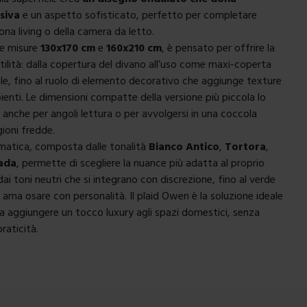
siva
e un aspetto sofisticato, perfetto per completare
zona living o della camera da letto.
lle misure
130x170 cm
e
160x210 cm
, è pensato per offrire la
ilità: dalla copertura del divano all’uso come maxi-coperta
rale, fino al ruolo di elemento decorativo che aggiunge texture
bienti. Le dimensioni compatte della versione più piccola lo
 anche per angoli lettura o per avvolgersi in una coccola
gioni fredde.
matica, composta dalle tonalità
Bianco Antico
,
Tortora
,
ada
, permette di scegliere la nuance più adatta al proprio
 dai toni neutri che si integrano con discrezione, fino al verde
 ama osare con personalità. Il plaid Owen è la soluzione ideale
ra aggiungere un tocco luxury agli spazi domestici, senza
praticità.