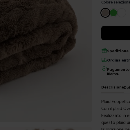
Colore seleziona
Scegli un color
Spedizione 
Ordina
ent
Pagamento 
Descrizione
Det
Plaid Ecopelli
Con il plaid O
Realizzato in 
questo plaid u
lavorazione de