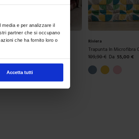
l media e per analizzare il
nostri partner che si occupano
azioni che ha fornito loro o
Riviera
 Microfibra Milot
Trapunta In Microfibra 
35,00
€
109,90
€
Da
55,00
€
ibili
Colori disponibili
aux
Carta da zucchero
Giallo
Rosa
Accetta tutti