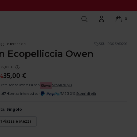
Cerca
Account
0
items in c
ggi le recensioni
SKU:
DD06260201
In Ecopelliccia Owen
35,00
€
35,00
€
%
3 rate senza interessi con
Scopri di più
1,67
€
senza interessi con
TAEG 0%.
Scopri di più
ta:
Singolo
ura
1 Piazza e Mezza