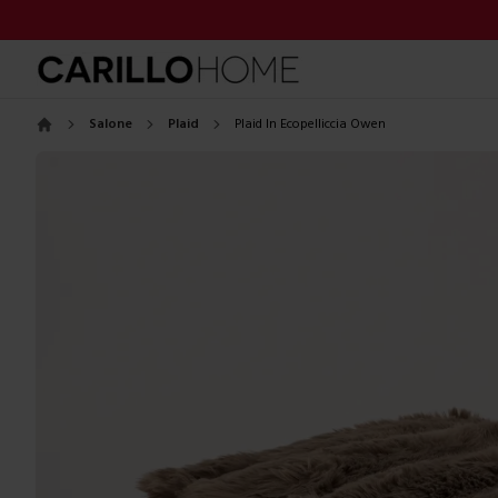
Salone
Plaid
Plaid In Ecopelliccia Owen
Home
Images