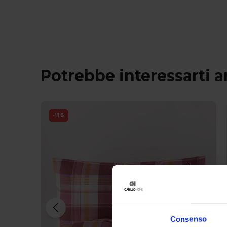
Potrebbe interessarti 
-
51
%
Consenso