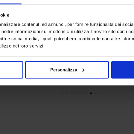
ookie
nalizzare contenuti ed annunci, per fornire funzionalità dei socia
inoltre informazioni sul modo in cui utilizza il nostro sito con i 
icità e social media, i quali potrebbero combinarle con altre inform
Riviera
Linea oro
lizzo dei loro servizi.
Parure Copripiumino In Flanella Cloudette
Trapunta In
89,90
€
Da
45,00
€
69,90
€
Da
Colori disponibili
Colori dispon
Ottanio
Rosa
Beige
Blue
Borde
Personalizza