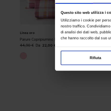
Questo sito web utilizza i c
Utilizziamo i cookie per perso
nostro traffico. Condividiamo 
di analisi dei dati web, pubbl
Linea oro
che hanno raccolto dal suo uti
Parure Copripiumino In Cotone Milot
44,90
€
Da
22,00
€
Colori disponibili
Rosa
Rifiuta