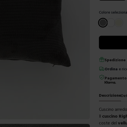
Colore seleziona
Scegli un color
Spedizione 
Ordina
e ric
Pagamento 
Descrizione
Det
Cuscino arredo
Il
cuscino Rig
coste del
vell