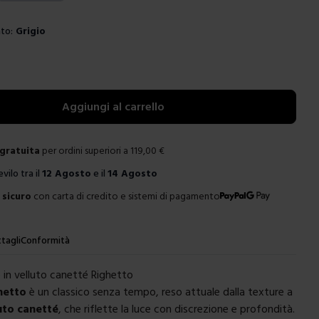
to:
Grigio
e
Aggiungi al carrello
gratuita
per ordini superiori a
119,00
€
evilo tra il
12 Agosto
e il
14 Agosto
sicuro
con carta di credito e sistemi di pagamento
tagli
Conformità
 in velluto canetté Righetto
hetto
è un classico senza tempo, reso attuale dalla texture a
uto canetté
, che riflette la luce con discrezione e profondità.