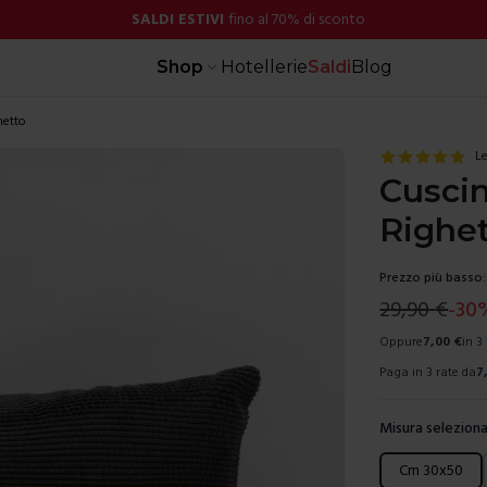
SALDI ESTIVI
fino al 70% di sconto
Shop
Hotellerie
Saldi
Blog
hetto
Le
Cuscin
Righe
Prezzo più basso:
29,90
€
-
30
Oppure
7,00
€
in 3
Paga in 3 rate da
7
Misura seleziona
Scegli una mis
Cm 30x50