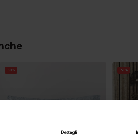
anche
-
50
%
-
50
%
Dettagli