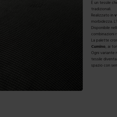
È un tessile ch
tradizionali.
Realizzato in
v
morbidezza. L’
Disponibile ne
combinazioni r
La palette cro
Cumino
, ai t
Ogni variante 
tessile divent
spazio con sem