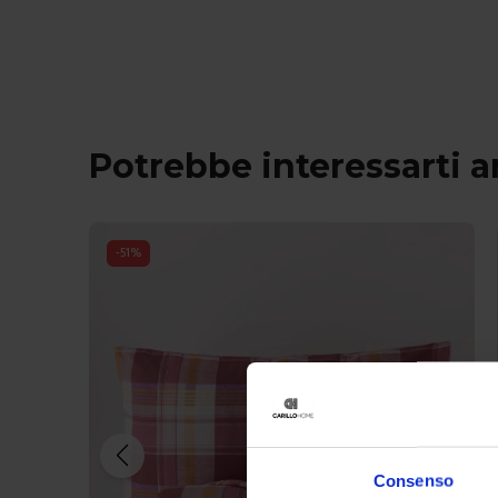
Potrebbe interessarti 
-
51
%
Consenso