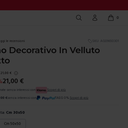
Cerca
Account
0
items in c
ggi le recensioni
SKU:
AG09650301
o Decorativo In Velluto
tto
21,00
€
21,00
€
%
 rate senza interessi con
Scopri di più
,00
€
senza interessi con
TAEG 0%.
Scopri di più
ta:
Cm 30x50
ura
Cm 50x50