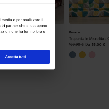
l media e per analizzare il
nostri partner che si occupano
azioni che ha fornito loro o
Riviera
 Microfibra Milot
Trapunta In Microfibra 
35,00
€
109,90
€
Da
55,00
€
ibili
Colori disponibili
aux
Carta da zucchero
Giallo
Rosa
Accetta tutti