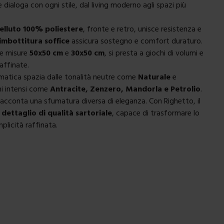
e dialoga con ogni stile, dal living moderno agli spazi più
elluto 100% poliestere
, fronte e retro, unisce resistenza e
imbottitura soffice
assicura sostegno e comfort duraturo.
lle misure
50x50 cm
e
30x50 cm
, si presta a giochi di volumi e
affinate.
matica spazia dalle tonalità neutre come
Naturale
e
oni intensi come
Antracite, Zenzero, Mandorla e Petrolio
.
racconta una sfumatura diversa di eleganza. Con Righetto, il
a
dettaglio di qualità sartoriale
, capace di trasformare lo
plicità raffinata.