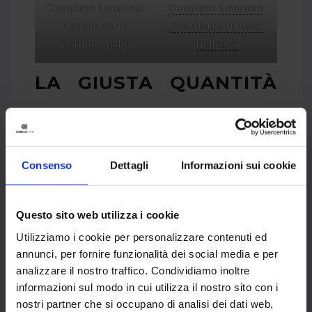
Completo Lenzuolo
Completo Lenzuolo
Copriletto In
Copriletto In Raso
Cotone Jambo
Hellebro
LA GIUSTA QUANTITÀ
DI LENZUOLA PER
EVITARE DI FARLE
Consenso
Dettagli
Informazioni sui cookie
STROPICCIARE
Questo sito web utilizza i cookie
Utilizziamo i cookie per personalizzare contenuti ed
Inserire troppe lenzuola in un solo ciclo è
annunci, per fornire funzionalità dei social media e per
analizzare il nostro traffico. Condividiamo inoltre
uno degli errori più comuni. Il tamburo
informazioni sul modo in cui utilizza il nostro sito con i
dell’asciugatrice deve restare libero per
nostri partner che si occupano di analisi dei dati web,
permettere il corretto movimento dei