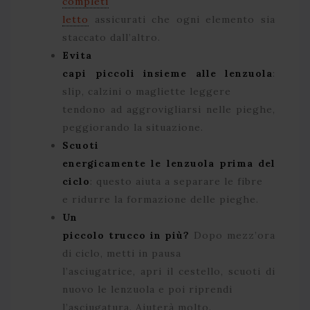
completi
letto
assicurati che ogni elemento sia
staccato dall’altro.
Evita
capi piccoli insieme alle lenzuola
:
slip, calzini o magliette leggere
tendono ad aggrovigliarsi nelle pieghe,
peggiorando la situazione.
Scuoti
energicamente le lenzuola prima del
ciclo
: questo aiuta a separare le fibre
e ridurre la formazione delle pieghe.
Un
piccolo trucco in più?
Dopo mezz’ora
di ciclo, metti in pausa
l’asciugatrice, apri il cestello, scuoti di
nuovo le lenzuola e poi riprendi
l’asciugatura. Aiuterà molto.