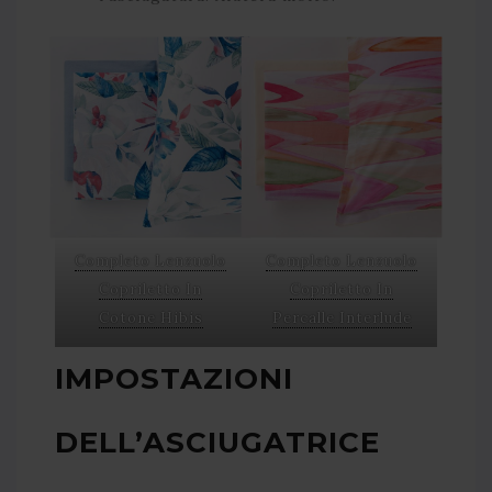
Completo Lenzuolo
Completo Lenzuolo
Copriletto In
Copriletto In
Cotone Hibis
Percalle Interlude
IMPOSTAZIONI
DELL’ASCIUGATRICE