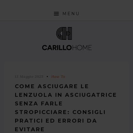
MENU
SHOP
INTERIOR DESIGN TRENDS
STYLE PILLS
HOW TO
13 Maggio 2025
How To
NEWS
COME ASCIUGARE LE
LENZUOLA IN ASCIUGATRICE
SENZA FARLE
STROPICCIARE: CONSIGLI
PRATICI ED ERRORI DA
EVITARE