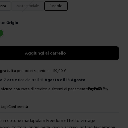
ura
ezza
Matrimoniale
Singolo
to:
Grigio
e
Aggiungi al carrello
gratuita
per ordini superiori a
119,00
€
ro
7 ore
e ricevilo tra il
11 Agosto
e il
13 Agosto
sicuro
con carta di credito e sistemi di pagamento
tagli
Conformità
o in cotone madapolam Freedom effetto vintage
avorio, tortora, grigio perla, grigio acciaio, antracite/carbone,