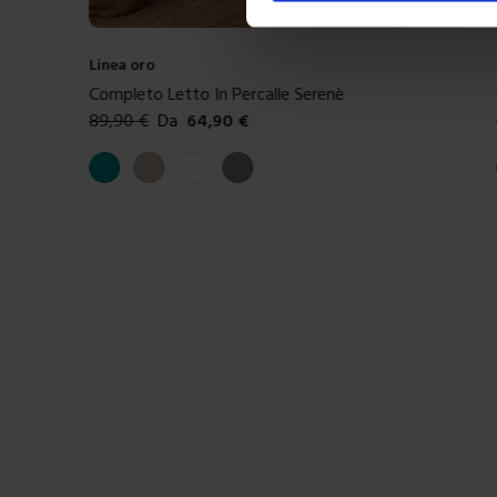
Linea oro
Completo Letto In Percalle Serenè
89,90
€
Da
64,90
€
Colori disponibili
Ottanio
Tortora
Bianco
Grigio