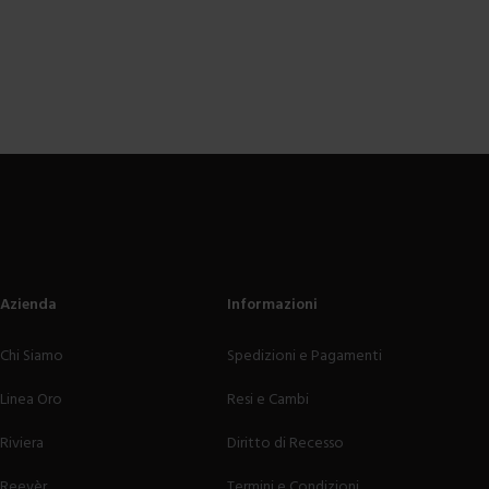
Azienda
Informazioni
Chi Siamo
Spedizioni e Pagamenti
Linea Oro
Resi e Cambi
Riviera
Diritto di Recesso
Reevèr
Termini e Condizioni