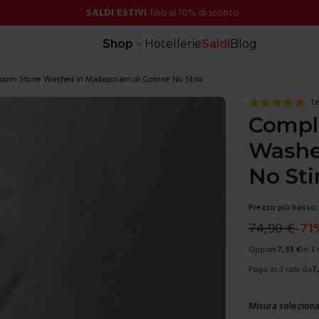
SALDI ESTIVI
fino al 70% di sconto
Shop
Hotellerie
Saldi
Blog
edom Stone Washed in Madapolam di Cotone No Stiro
Le
Compl
Washe
No Sti
Prezzo più basso:
74,90
€
-
71
Oppure
7,33
€
in 3
Paga in 3 rate da
7
Misura seleziona