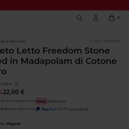
Cerca
Account
0
items in c
ggi le recensioni
SKU:
LN12480601
eto Letto Freedom Stone
d in Madapolam di Cotone
ro
22,00
€
22,00
€
%
 rate senza interessi con
Scopri di più
,33
€
senza interessi con
TAEG 0%.
Scopri di più
ta:
Singolo