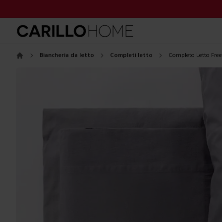
Biancheria da letto
Completi letto
Completo Letto Fre
Home
Images