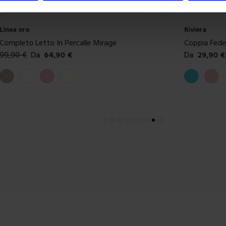
Linea oro
Riviera
Completo Letto In Percalle Mirage
Coppia Fede
99,90
€
Da
64,90
€
Da
29,90
€
Colori disponibili
Colori dispon
Tortora
Bianco
Rosa
Avorio
Azzurro
Rosa