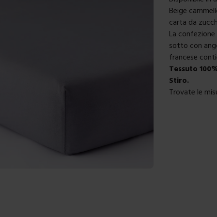
Beige cammello
carta da zucch
La confezione 
sotto con ango
francese conti
Tessuto 100%
Stiro.
Trovate le misu