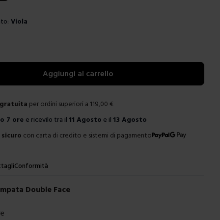
to:
Viola
e
Aggiungi al carrello
gratuita
per ordini superiori a
119,00
€
ro
7 ore
e ricevilo tra il
11 Agosto
e il
13 Agosto
sicuro
con carta di credito e sistemi di pagamento
tagli
Conformità
ampata Double Face
re