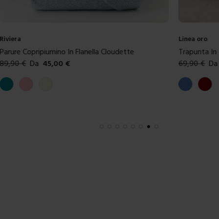
Riviera
Linea oro
Parure Copripiumino In Flanella Cloudette
Trapunta In
89,90
€
Da
45,00
€
69,90
€
Da
Colori disponibili
Colori dispon
Ottanio
Rosa
Beige
Blue
Borde