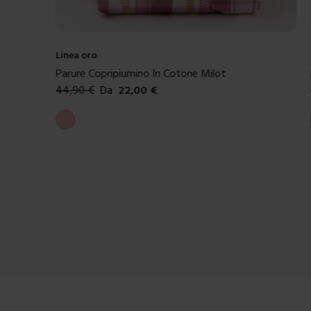
Linea oro
Parure Copripiumino In Cotone Milot
44,90
€
Da
22,00
€
Colori disponibili
Rosa