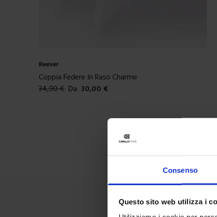
Reever
Coppia Federe In Raso Charme
34,90
€
Da
30,00
€
Colori disponibili
Consenso
Questo sito web utilizza i c
Utilizziamo i cookie per perso