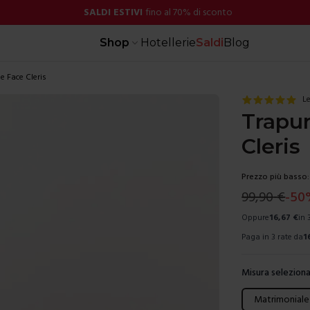
SALDI ESTIVI
fino al 70% di sconto
Shop
Hotellerie
Saldi
Blog
 Face Cleris
Le
Trapu
Cleris
Prezzo più basso:
99,90
€
-
50
Oppure
16,67
€
in 
Paga in 3 rate da
1
Misura seleziona
Scegli una mis
Matrimoniale