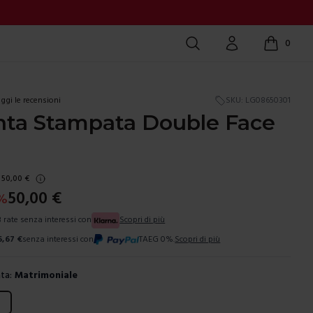
Cerca
Account
0
items in c
ggi le recensioni
SKU:
LG08650301
nta Stampata Double Face
50,00
€
50,00
€
%
3 rate senza interessi con
Scopri di più
6,67
€
senza interessi con
TAEG 0%.
Scopri di più
ta:
Matrimoniale
ura