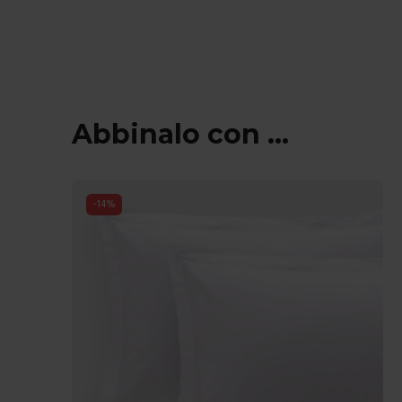
Abbinalo con ...
-
14
%