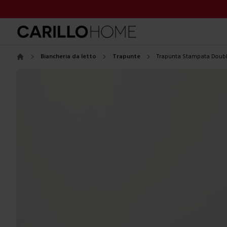
Biancheria da letto
Trapunte
Trapunta Stampata Double
Home
Images