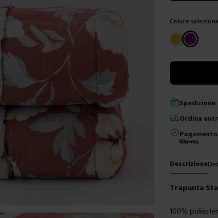
Colore seleziona
Scegli un color
Spedizione 
Ordina
ent
Pagamento 
Descrizione
Det
Trapunta St
100% polieste