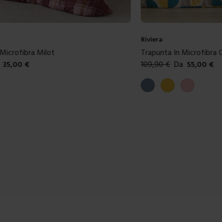
Riviera
 Microfibra Milot
Trapunta In Microfibra 
35,00
€
109,90
€
Da
55,00
€
ibili
Colori disponibili
aux
Carta da zucchero
Giallo
Rosa