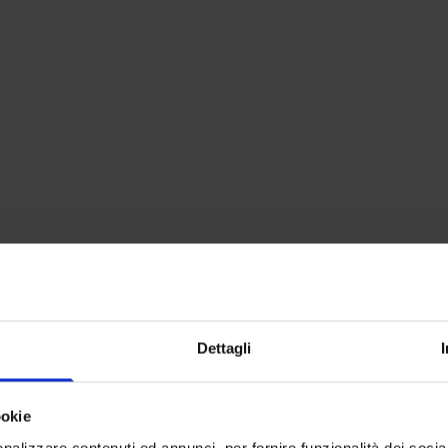
Dettagli
ookie
nalizzare contenuti ed annunci, per fornire funzionalità dei socia