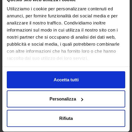
Linea oro
Utilizziamo i cookie per personalizzare contenuti ed
Parure Copripiumino In Cotone Milot
annunci, per fornire funzionalità dei social media e per
44,90
€
Da
22,00
€
analizzare il nostro traffico. Condividiamo inoltre
Colori disponibili
Rosa
informazioni sul modo in cui utilizza il nostro sito con i
nostri partner che si occupano di analisi dei dati web,
pubblicità e social media, i quali potrebbero combinarle
con altre informazioni che ha fornito loro o che hanno
raccolto dal suo utilizzo dei loro servizi.
Accetta tutti
Personalizza
Rifiuta