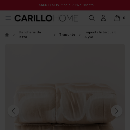
SALDI ESTIVI
fino al 70% di sconto
Open menu
Cerca
Account
0
items in
Biancheria da
Trapunta In Jacquard
Trapunte
letto
Alyva
Home