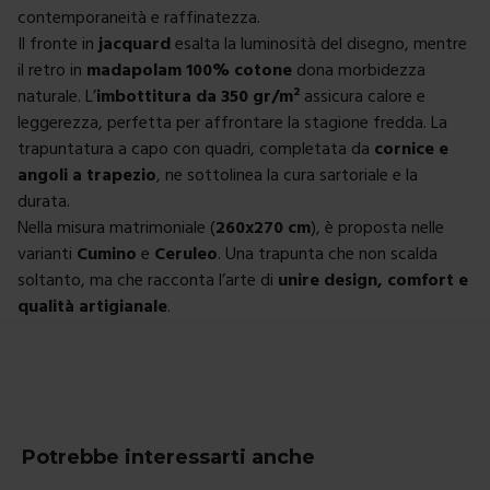
contemporaneità e raffinatezza.
Il fronte in
jacquard
esalta la luminosità del disegno, mentre
il retro in
madapolam 100% cotone
dona morbidezza
naturale. L’
imbottitura da 350 gr/m²
assicura calore e
leggerezza, perfetta per affrontare la stagione fredda. La
trapuntatura a capo con quadri, completata da
cornice e
angoli a trapezio
, ne sottolinea la cura sartoriale e la
durata.
Nella misura matrimoniale (
260x270 cm
), è proposta nelle
varianti
Cumino
e
Ceruleo
. Una trapunta che non scalda
soltanto, ma che racconta l’arte di
unire design, comfort e
qualità artigianale
.
Potrebbe interessarti anche