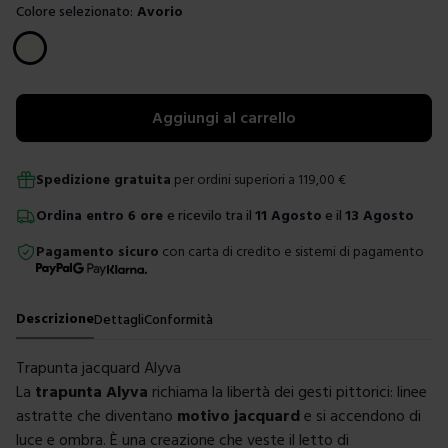
Colore selezionato:
Avorio
Scegli un colore
Aggiungi al carrello
Spedizione gratuita
per ordini superiori a
119,00
€
Ordina
entro
6 ore
e ricevilo tra il
11 Agosto
e il
13 Agosto
Pagamento sicuro
con carta di credito e sistemi di pagamento
Descrizione
Dettagli
Conformità
Trapunta jacquard Alyva
La
trapunta Alyva
richiama la libertà dei gesti pittorici: linee
astratte che diventano
motivo jacquard
e si accendono di
luce e ombra. È una creazione che veste il letto di