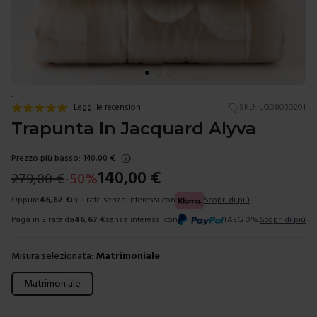
.
Leggi le recensioni
SKU:
LG08030201
Trapunta In Jacquard Alyva
Prezzo più basso:
140,00
€
140,00
€
279,00
€
-
50
%
Oppure
46,67
€
in 3 rate senza interessi con
Scopri di più
Paga in 3 rate da
46,67
€
senza interessi con
TAEG 0%.
Scopri di più
Misura selezionata:
Matrimoniale
Scegli una misura
Matrimoniale